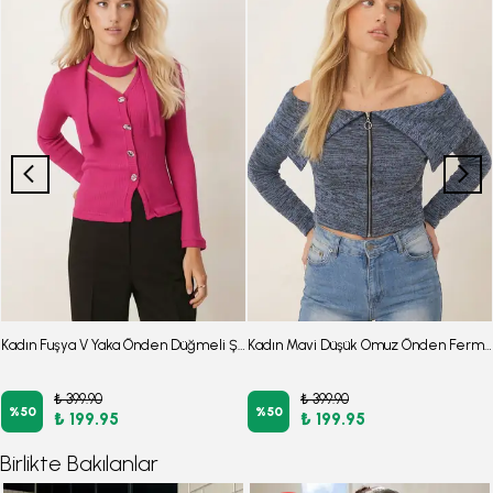
Kadın Fuşya V Yaka Önden Düğmeli Şal Detaylı Yumuşak Dokulu Hırka ARM-26K001032
Kadın Mavi Düşük Omuz Önden Fermuarlı Hırka ARM-26K001034
₺ 399.90
₺ 399.90
%
50
%
50
₺ 199.95
₺ 199.95
Birlikte Bakılanlar