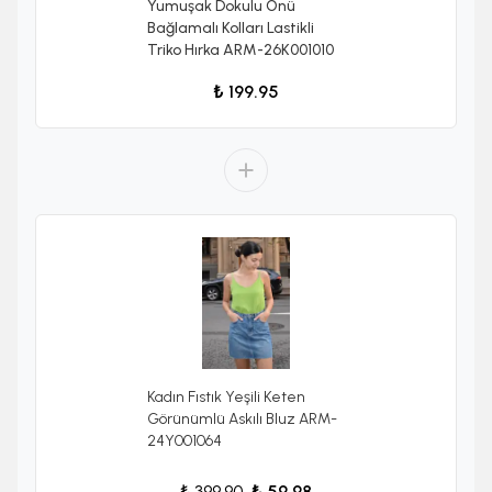
Yumuşak Dokulu Önü
Bağlamalı Kolları Lastikli
Triko Hırka ARM-26K001010
₺ 199.95
Kadın Fıstık Yeşili Keten
Görünümlü Askılı Bluz ARM-
24Y001064
₺ 399.90
₺ 59.98