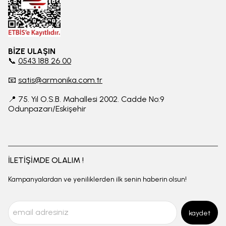
BİZE ULAŞIN
📞
0543 188 26 00
📧
satis@armonika.com.tr
📍 75. Yıl O.S.B. Mahallesi 2002. Cadde No:9
Odunpazarı/Eskişehir
İLETİŞİMDE OLALIM !
Kampanyalardan ve yeniliklerden ilk senin haberin olsun!
kaydet