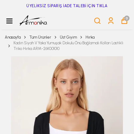
ÜYELİKSİZ SİPARİŞ İADE TALEBİ İÇİN TIKLA
0
Anasayfa
Tüm Ürünler
Üst Giyim
Hırka
Kadın Siyah V Yaka Yumuşak Dokulu Önü Bağlamalı Kolları Lastikli
Triko Hırka ARM-26K001010