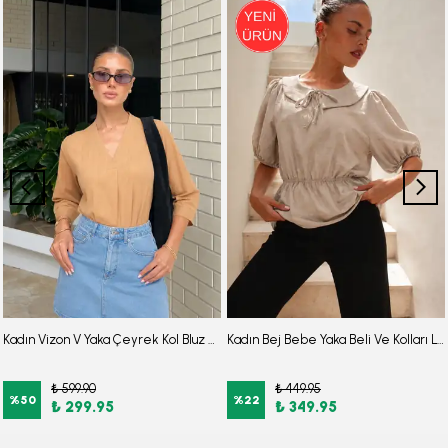
Kadın Vizon V Yaka Çeyrek Kol Bluz ARM-25Y001024
Kadın Bej Bebe Yaka Beli Ve Kolları Lastikli Bluz ARM-26Y001101
₺ 599.90
₺ 449.95
%
50
%
22
₺ 299.95
₺ 349.95