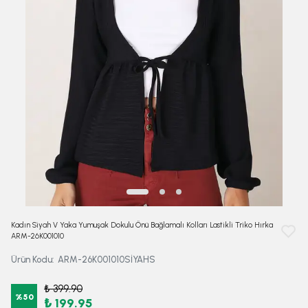
Kadın Siyah V Yaka Yumuşak Dokulu Önü Bağlamalı Kolları Lastikli Triko Hırka
ARM-26K001010
Ürün Kodu
:
ARM-26K001010SİYAHS
₺ 399.90
%
50
₺ 199.95