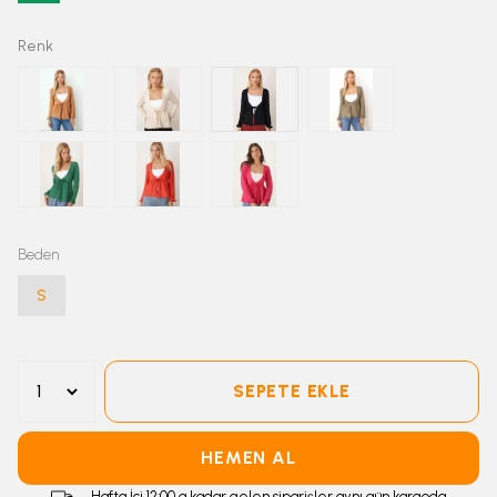
Renk
Beden
S
SEPETE EKLE
HEMEN AL
Hafta İçi 12:00 a kadar gelen siparişler aynı gün kargoda