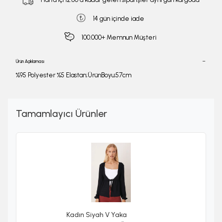
14 gün içinde iade
100.000+ Memnun Müşteri
Ürün Açıklaması
%95 Polyester %5 Elastan;ÜrünBoyu:57cm
Tamamlayıcı Ürünler
Kadın Siyah V Yaka