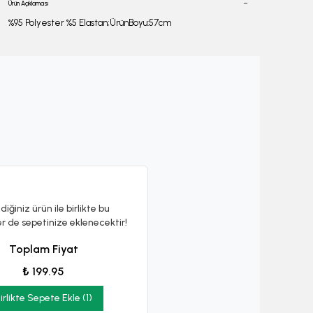
Ürün Açıklaması
%95 Polyester %5 Elastan;ÜrünBoyu:57cm
diğiniz ürün ile birlikte bu
er de sepetinize eklenecektir!
Toplam Fiyat
₺ 199.95
irlikte Sepete Ekle (1)