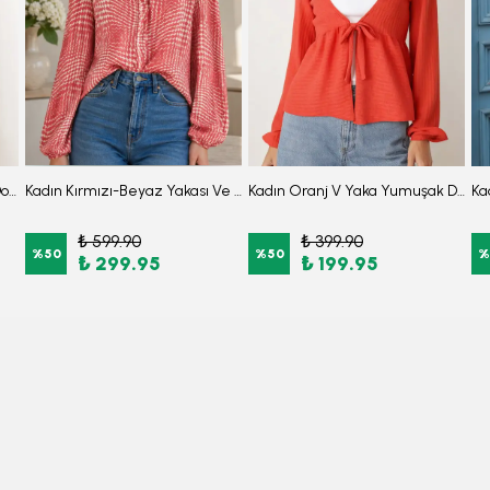
Kadın Haki V Yaka Yumuşak Dokulu Önü Bağlamalı Kolları Lastikli Triko Hırka ARM-26K001010
Kadın Kırmızı-Beyaz Yakası Ve Önü Fırfırlı Kolları Lastikli Uzun Kollu Bluz ARM-25Y001015
Kadın Oranj V Yaka Yumuşak Dokulu Önü Bağlamalı Kolları Lastikli Triko Hırka ARM-26K001010
₺ 599.90
₺ 399.90
%
50
%
50
%
₺ 299.95
₺ 199.95