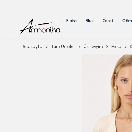
Elbise
Bluz
Ceket
Göm
Anasayfa
Tüm Ürünler
Üst Giyim
Hırka
K