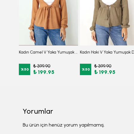
Kadın Lila Boyundan Bağlamalı Beli Kuşaklı Eteği Fırfırlı Elbise ARM-26Y001149
Kadın Camel V Yaka Yumuşak Dokulu Önü Bağlamalı Kolları Lastikli Triko Hırka ARM-26K001010
₺ 399.90
₺ 399.90
%
50
%
50
₺ 199.95
₺ 199.95
Yorumlar
Bu ürün için henüz yorum yapılmamış.