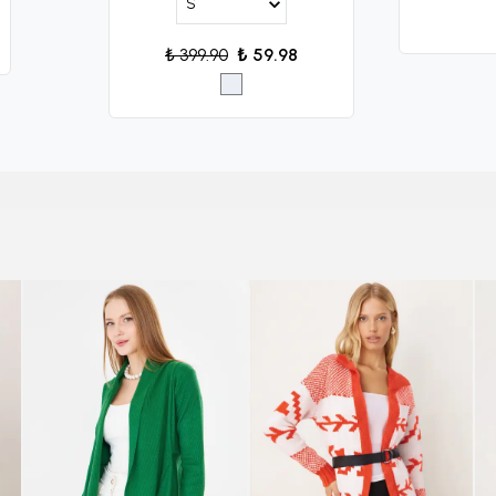
₺ 399.90
₺ 59.98