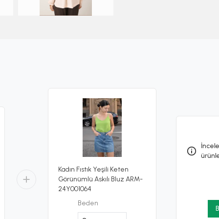
İncele
ürünl
Kadın Fıstık Yeşili Keten
Görünümlü Askılı Bluz ARM-
24Y001064
Beden
B