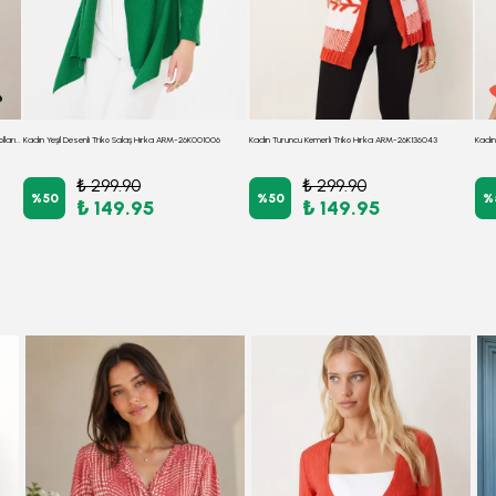
Kadın Siyah V Yaka Yumuşak Dokulu Önü Bağlamalı Kolları Lastikli Triko Hırka ARM-26K001010
Kadın Yeşil Desenli Triko Salaş Hırka ARM-26K001006
Kadın Turuncu Kemerli Triko Hırka ARM-26K136043
₺ 299.90
₺ 299.90
%
50
%
50
%
₺ 149.95
₺ 149.95