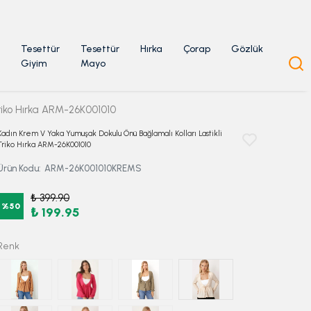
Tesettür
Tesettür
Hırka
Çorap
Gözlük
Giyim
Mayo
riko Hırka ARM-26K001010
Kadın Krem V Yaka Yumuşak Dokulu Önü Bağlamalı Kolları Lastikli
Triko Hırka ARM-26K001010
Ürün Kodu
:
ARM-26K001010KREMS
₺ 399.90
%
50
₺ 199.95
Renk