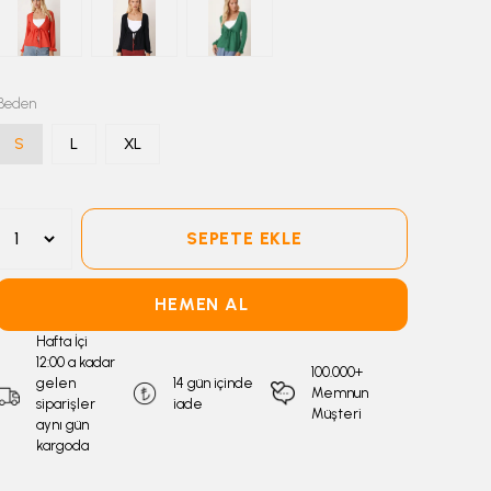
Beden
S
L
XL
SEPETE EKLE
HEMEN AL
Hafta İçi
12:00 a kadar
100.000+
gelen
14 gün içinde
Memnun
siparişler
iade
Müşteri
aynı gün
kargoda