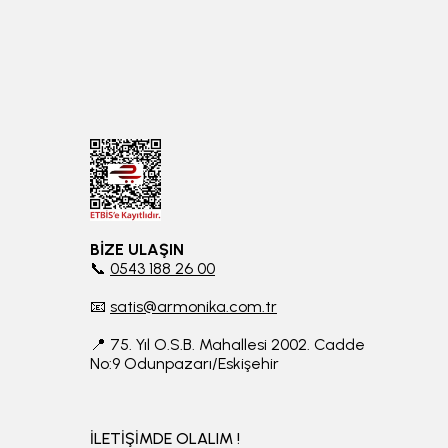
BİZE ULAŞIN
📞
0543 188 26 00
📧
satis@armonika.com.tr
📍 75. Yıl O.S.B. Mahallesi 2002. Cadde
No:9 Odunpazarı/Eskişehir
İLETİŞİMDE OLALIM !