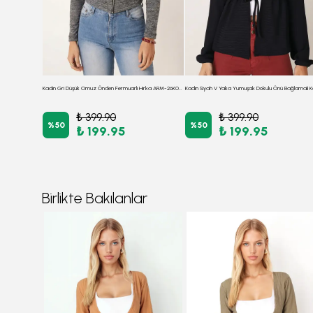
Kadın Koyu Mavi Düşük Omuz Önden Fermuarlı Hırka ARM-26K001034
Kadın Gri Düşük Omuz Önden Fermuarlı Hırka ARM-26K001034
₺ 399.90
₺ 399.90
%
50
%
50
₺ 199.95
₺ 199.95
Birlikte Bakılanlar