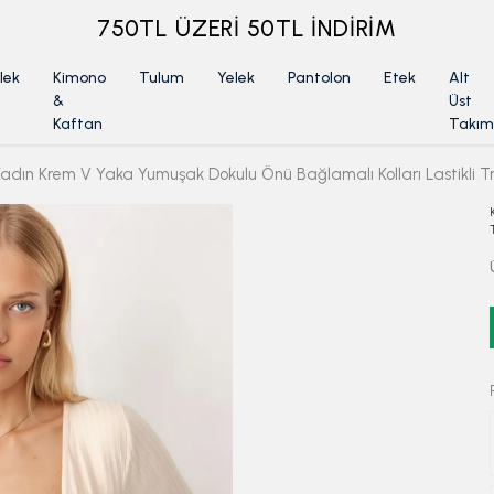
ÜYELİKSİZ SİPARİŞ İADE TALEBİ İÇİN TIKLA
lek
Kimono
Tulum
Yelek
Pantolon
Etek
Alt
&
Üst
Kaftan
Takım
adın Krem V Yaka Yumuşak Dokulu Önü Bağlamalı Kolları Lastikli T