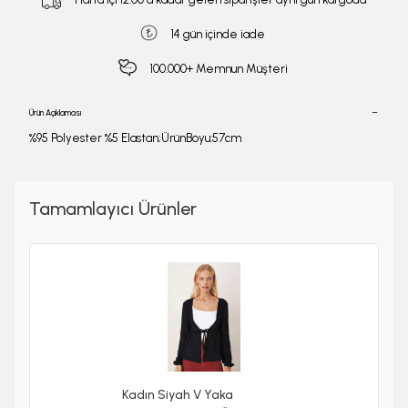
14 gün içinde iade
100.000+ Memnun Müşteri
Ürün Açıklaması
%95 Polyester %5 Elastan;ÜrünBoyu:57cm
Tamamlayıcı Ürünler
Kadın Siyah V Yaka