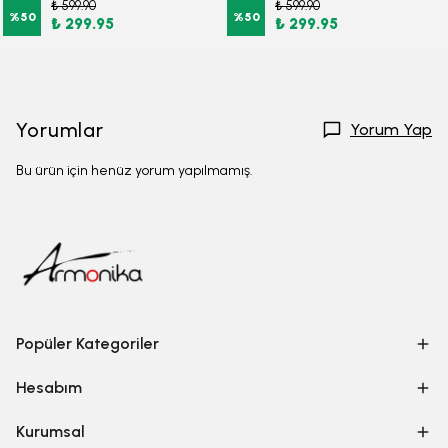
₺ 599.90
₺ 599.90
%
50
%
50
₺ 299.95
₺ 299.95
Yorumlar
Yorum Yap
Bu ürün için henüz yorum yapılmamış.
Popüler Kategoriler
Hesabım
Kurumsal