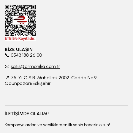
BİZE ULAŞIN
📞
0543 188 26 00
📧
satis@armonika.com.tr
📍 75. Yıl O.S.B. Mahallesi 2002. Cadde No:9
Odunpazarı/Eskişehir
İLETİŞİMDE OLALIM !
Kampanyalardan ve yeniliklerden ilk senin haberin olsun!