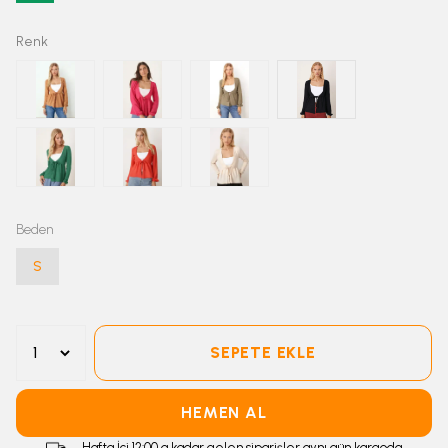
Renk
Beden
S
SEPETE EKLE
HEMEN AL
Hafta İçi 12:00 a kadar gelen siparişler aynı gün kargoda