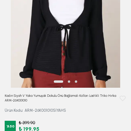
Kadın Siyah V Yaka Yumuşak Dokulu Önü Bağlamalı Kolları Lastikli Triko Hırka
ARM-26K001010
Ürün Kodu
:
ARM-26K001010SİYAHS
₺ 399.90
%
50
₺ 199.95