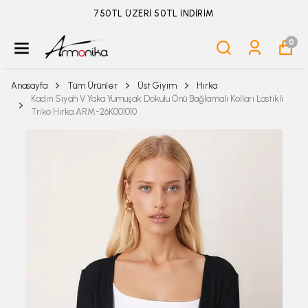
ÜYELİKSİZ SİPARİŞ İADE TALEBİ İÇİN TIKLA
0
Anasayfa
Tüm Ürünler
Üst Giyim
Hırka
Kadın Siyah V Yaka Yumuşak Dokulu Önü Bağlamalı Kolları Lastikli
Triko Hırka ARM-26K001010