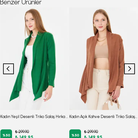
Benzer Ürünler
Kadın Yeşil Desenli Triko Salaş Hırka ARM-26K001006
Kadın Açık Kahve Desenli Triko Salaş Hırka ARM-26K001006
₺ 299.90
₺ 299.90
%
50
%
50
₺ 149.95
₺ 149.95