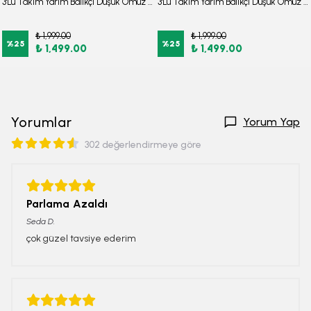
3'Lü Takım Yarım Balıkçı Düşük Omuz Yarasakol Likralı Kumaş Burkini Tesettür Mayo D48
3'Lü Takım Yarım Balıkçı Düşük Omuz Yarasakol Likralı Kumaş Burkini Tesettür Mayo D7
₺ 1,999.00
₺ 1,999.00
%
25
%
25
₺ 1,499.00
₺ 1,499.00
Yorumlar
Yorum Yap
302 değerlendirmeye göre
Parlama Azaldı
Seda
D.
çok güzel tavsiye ederim