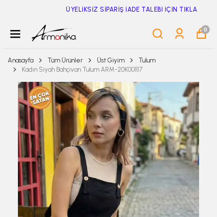
ÜYELİKSİZ SİPARİŞ İADE TALEBİ İÇİN TIKLA
0
Anasayfa
Tüm Ürünler
Üst Giyim
Tulum
Kadın Siyah Bahçivan Tulum ARM-20K001117