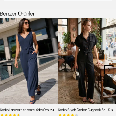
Benzer Ürünler
Kadın Lacivert Kruvaze Yaka Omuzu Lastik Detaylı Sırtı V Kuşaklı Uzun Tulum ARM-24Y001049
Kadın Siyah Önden Düğmeli Beli Kuşaklı Cepli Yarasa Kol Palazzo Tulum ARM-24Y001105