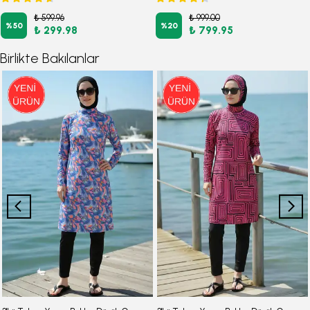
₺ 599.96
₺ 999.00
%
50
%
20
₺ 299.98
₺ 799.95
Birlikte Bakılanlar