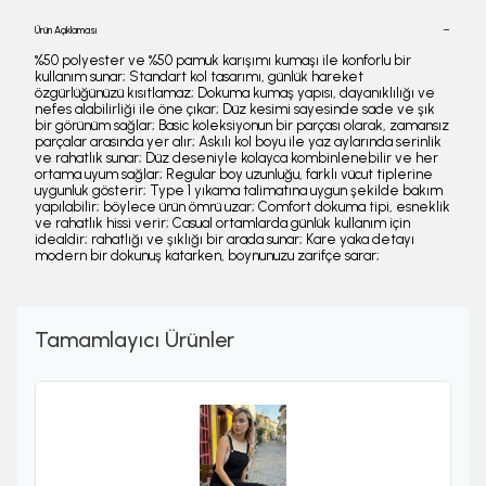
Ürün Açıklaması
%50 polyester ve %50 pamuk karışımı kumaşı ile konforlu bir
kullanım sunar; Standart kol tasarımı, günlük hareket
özgürlüğünüzü kısıtlamaz; Dokuma kumaş yapısı, dayanıklılığı ve
nefes alabilirliği ile öne çıkar; Düz kesimi sayesinde sade ve şık
bir görünüm sağlar; Basic koleksiyonun bir parçası olarak, zamansız
parçalar arasında yer alır; Askılı kol boyu ile yaz aylarında serinlik
ve rahatlık sunar; Düz deseniyle kolayca kombinlenebilir ve her
ortama uyum sağlar; Regular boy uzunluğu, farklı vücut tiplerine
uygunluk gösterir; Type 1 yıkama talimatına uygun şekilde bakım
yapılabilir; böylece ürün ömrü uzar; Comfort dokuma tipi, esneklik
ve rahatlık hissi verir; Casual ortamlarda günlük kullanım için
idealdir; rahatlığı ve şıklığı bir arada sunar; Kare yaka detayı
modern bir dokunuş katarken, boynunuzu zarifçe sarar;
Tamamlayıcı Ürünler