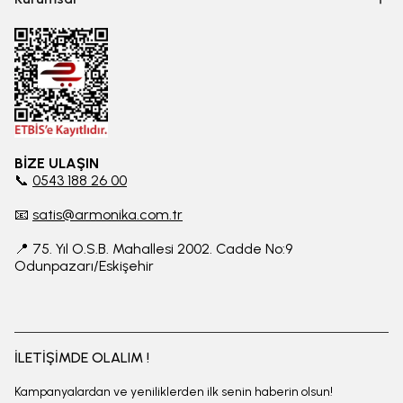
BİZE ULAŞIN
📞
0543 188 26 00
📧
satis@armonika.com.tr
📍 75. Yıl O.S.B. Mahallesi 2002. Cadde No:9
Odunpazarı/Eskişehir
İLETİŞİMDE OLALIM !
Kampanyalardan ve yeniliklerden ilk senin haberin olsun!