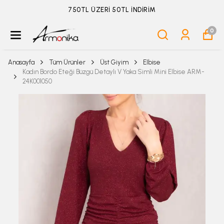
ÜYELİKSİZ SİPARİŞ İADE TALEBİ İÇİN TIKLA
0
Anasayfa
Tüm Ürünler
Üst Giyim
Elbise
Kadın Bordo Eteği Büzgü Detaylı V Yaka Simli Mini Elbise ARM-
24K001050