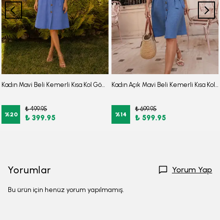
Kadın Mavi Beli Kemerli Kısa Kol Gömlek Elbise ARM-26Y001111
Kadın Açık Mavi Beli Kemerli Kısa Kol Gömlek Elbise ARM-26Y001111
₺ 499.95
₺ 699.95
%
20
%
14
₺ 399.95
₺ 599.95
Yorumlar
Yorum Yap
Bu ürün için henüz yorum yapılmamış.