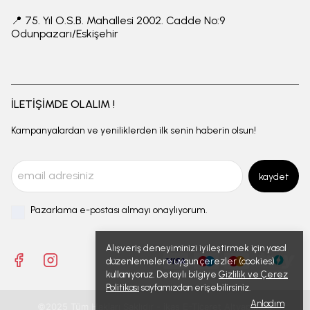
📍 75. Yıl O.S.B. Mahallesi 2002. Cadde No:9
Odunpazarı/Eskişehir
İLETİŞİMDE OLALIM !
Kampanyalardan ve yeniliklerden ilk senin haberin olsun!
kaydet
Pazarlama e-postası almayı onaylıyorum.
Alışveriş deneyiminizi iyileştirmek için yasal
düzenlemelere uygun çerezler (cookies)
kullanıyoruz. Detaylı bilgiye
Gizlilik ve Çerez
Politikası
sayfamızdan erişebilirsiniz.
Anladım
©2025 Tüm Hakları Saklıdır - ikas E-Ticaret
Altyapısı ile