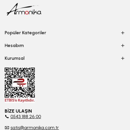
Popüler Kategoriler
Hesabım
Kurumsal
BİZE ULAŞIN
📞
0543 188 26 00
📧
satis@armonika.com.tr