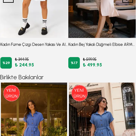
Kadın Füme Çizgi Desen Yakası Ve Altı Fırfırlı Elbise ARM-22Y001164
Kadın Bej Yakalı Düğmeli Elbise ARM-17Y00028
₺ 344.95
₺ 599.95
%
29
%
17
₺ 244.95
₺ 499.95
Birlikte Bakılanlar