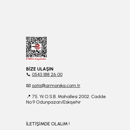
BİZE ULAŞIN
📞
0543 188 26 00
📧
satis@armonika.com.tr
📍 75. Yıl O.S.B. Mahallesi 2002. Cadde
No:9 Odunpazarı/Eskişehir
İLETİŞİMDE OLALIM !