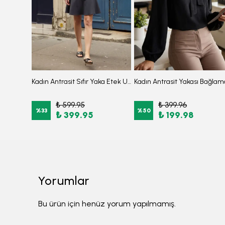
3'Lü Takım Önden Fermuarlı Kısa Kollu Diz Altı Taytlı Burkini Su İtici Kumaş Yarı Tesettür Mayo D52
Kadın Antrasit Sıfır Yaka Etek Ucu Volanlı Kısa Kol Fermuarlı Elbise ARM-26Y001057
₺ 599.95
₺ 399.96
%
33
%
50
₺ 399.95
₺ 199.98
Yorumlar
Bu ürün için henüz yorum yapılmamış.