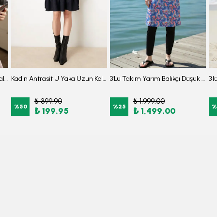
Kadın Antrasit Yakası Bağlamalı Kolu Lastikli Bluz ARM-25K001096
Kadın Antrasit U Yaka Uzun Kollu Etek Ucu Fırfırlı Likralı Elbise ARM-26K001012
3'Lü Takım Yarım Balıkçı Düşük Omuz Yarasakol Likralı Kumaş Burkini Tesettür Mayo D48
₺ 399.90
₺ 1,999.00
%
50
%
25
%
₺ 199.95
₺ 1,499.00