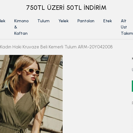
ÜYELİKSİZ SİPARİŞ İADE TALEBİ İÇİN TIKLA
lek
Kimono
Tulum
Yelek
Pantolon
Etek
Alt
&
Üst
Kaftan
Takım
Kadın Haki Kruvaze Beli Kemerli Tulum ARM-20Y042008