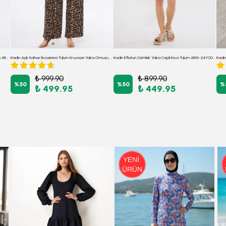
Kadın Siyah-Bej Gömlek Yaka Cepli Desenli Kısa Tulum ARM-24Y001023
Kadın Açık Kahve İkosienna Tulum Kruvaze Yaka Omuzu Lastik Detaylı Sırtı V Kuşaklı ARM-24Y001049
Kadın Eflatun Gömlek Yaka Cepli Kısa Tulum ARM-24Y001113
₺ 999.90
₺ 899.90
%
50
%
50
%
₺ 499.95
₺ 449.95