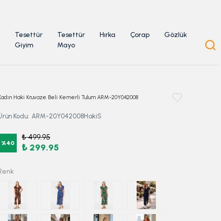
Tesettür
Tesettür
Hırka
Çorap
Gözlük
Giyim
Mayo
Kadın Haki Kruvaze Beli Kemerli Tulum ARM-20Y042008
Ürün Kodu
:
ARM-20Y042008HakiS
₺ 499.95
%
40
₺ 299.95
Renk