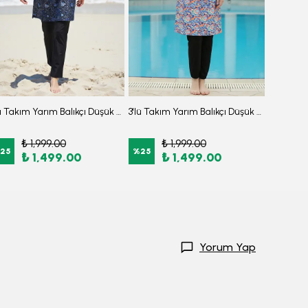
3'lü Takım Yarım Balıkçı Düşük Omuz Yarasakol Likralı Kumaş Burkini Tesettür Mayo D32
3'lü Takım Yarım Balıkçı Düşük Omuz Yarasakol Likralı Kumaş Burkini Tesettür Mayo D49
₺ 1,999.00
₺ 1,999.00
₺
25
%
25
%
25
₺ 1,499.00
₺ 1,499.00
₺
Yorum Yap