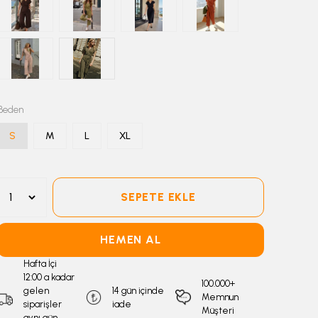
Beden
S
M
L
XL
SEPETE EKLE
HEMEN AL
Hafta İçi
12:00 a kadar
100.000+
gelen
14 gün içinde
Memnun
siparişler
iade
Müşteri
aynı gün