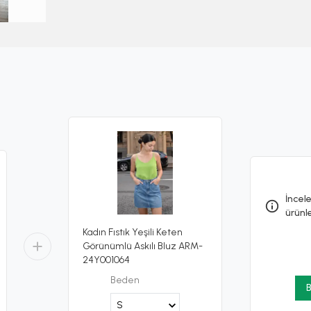
İncele
ürünl
Kadın Fıstık Yeşili Keten
Görünümlü Askılı Bluz ARM-
24Y001064
Beden
B