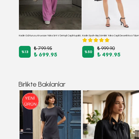
Kadın Açık Bej Önden Düğmeli Beli Kuşaklı Cepli Yarasa Kol Palazzo Tulum ARM-24Y001105
Kadın Gül Kurusu Kruvaze Yaka Sırtı V Detaylı Cepli Kuşaklı Bol Paça Tulum ARM-24Y001073
₺ 799.95
₺ 999.90
%
13
%
50
₺ 699.95
₺ 499.95
Birlikte Bakılanlar