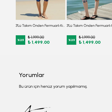
3'Lü Takım (Bone-Üst-Alt) Hakim Yaka Kenarı Desenli Altı Taylı Burkini Hızlı Kuruyan Tesettür Mayo
3'Lü Takım Önden Fermuarlı Kısa Kollu Diz Altı Taytlı Burkini Su İtici Kumaş Yarı Tesettür Mayo D52
₺ 1,999.00
₺ 1,999.00
%
25
%
25
₺ 1,499.00
₺ 1,499.00
Yorumlar
Bu ürün için henüz yorum yapılmamış.