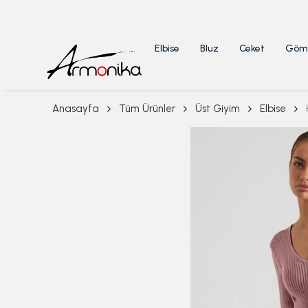
Elbise
Bluz
Ceket
Göm
Anasayfa
Tüm Ürünler
Üst Giyim
Elbise