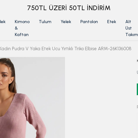
ÜYELİKSİZ SİPARİŞ İADE TALEBİ İÇİN TIKLA
lek
Kimono
Tulum
Yelek
Pantolon
Etek
Alt
&
Üst
Kaftan
Takım
Kadın Pudra V Yaka Etek Ucu Yırtıklı Triko Elbise ARM-26K136008