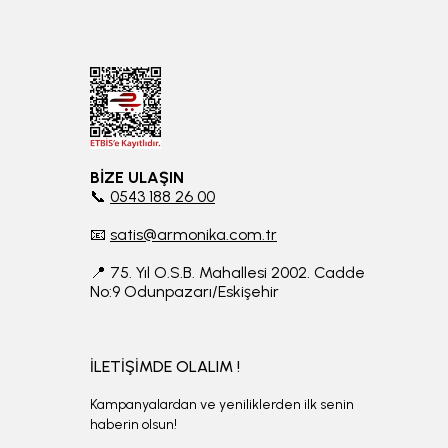
BİZE ULAŞIN
📞
0543 188 26 00
📧
satis@armonika.com.tr
📍 75. Yıl O.S.B. Mahallesi 2002. Cadde
No:9 Odunpazarı/Eskişehir
İLETİŞİMDE OLALIM !
Kampanyalardan ve yeniliklerden ilk senin
haberin olsun!