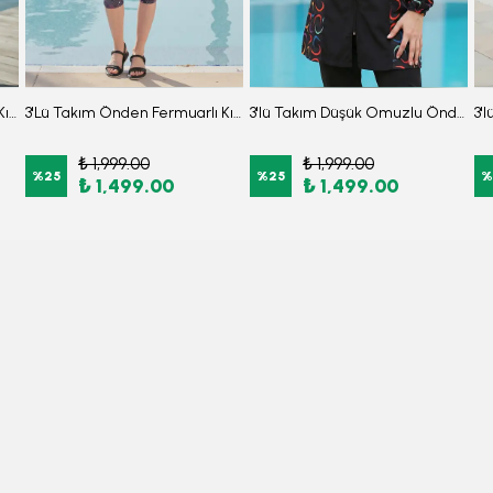
3'Lü Takım Önden Fermuarlı Kısa Kollu Diz Altı Taytlı Burkini Su İtici Kumaş Yarı Tesettür Mayo D47
3'Lü Takım Önden Fermuarlı Kısa Kollu Diz Altı Taytlı Burkini Su İtici Kumaş Yarı Tesettür Mayo D24
3'lü Takım Düşük Omuzlu Önden Fermuarlı Arkası Lastikli Yırtmaçlı Burkini Tesettür Mayo D33
₺ 1,999.00
₺ 1,999.00
%
25
%
25
%
₺ 1,499.00
₺ 1,499.00