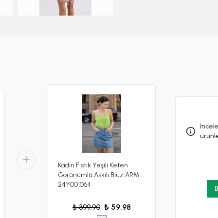
İncele
ürünl
Kadın Fıstık Yeşili Keten
Görünümlü Askılı Bluz ARM-
24Y001064
B
₺ 399.90
₺ 59.98