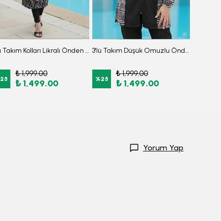
3'lü Takım Kolları Likralı Önden Fermuarlı Yırtmaçlı Maksi Burkini Tesettür Mayo D26
3'lü Takım Düşük Omuzlu Önden Fermuarlı Arkası Lastikli Yırtmaçlı Burkini Tesettür Mayo D9
₺ 1,999.00
₺ 1,999.00
₺
25
%
25
%
25
₺ 1,499.00
₺ 1,499.00
₺
Yorum Yap