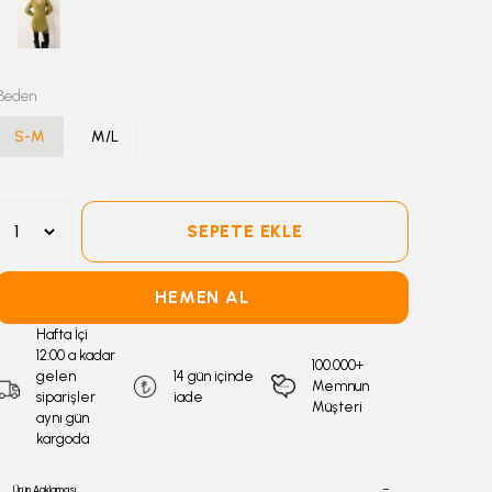
Beden
S-M
M/L
SEPETE EKLE
HEMEN AL
Hafta İçi
12:00 a kadar
100.000+
gelen
14 gün içinde
Memnun
siparişler
iade
Müşteri
aynı gün
kargoda
Ürün Açıklaması