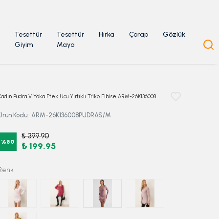
Tesettür
Tesettür
Hırka
Çorap
Gözlük
Giyim
Mayo
Kadın Pudra V Yaka Etek Ucu Yırtıklı Triko Elbise ARM-26K136008
Ürün Kodu
:
ARM-26K136008PUDRAS/M
₺ 399.90
%
50
₺ 199.95
Renk