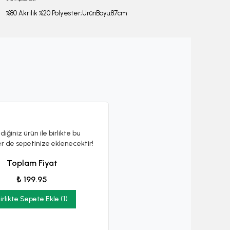
%80 Akrilik %20 Polyester;ÜrünBoyu:87cm
diğiniz ürün ile birlikte bu
er de sepetinize eklenecektir!
Toplam Fiyat
₺ 199.95
irlikte Sepete Ekle (1)