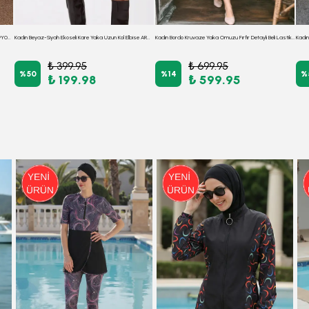
Kadın Petrol Beli Kemerli Kısa Kol Gömlek Elbise ARM-19Y001068
Kadın Beyaz-Siyah Ekoseli Kare Yaka Uzun Kol Elbise ARM-22Y001182
Kadın Bordo Kruvaze Yaka Omuzu Fırfır Detaylı Beli Lastikli Midi Boy Elbise ARM-26Y001141
₺ 399.95
₺ 699.95
%
50
%
14
%
₺ 199.98
₺ 599.95