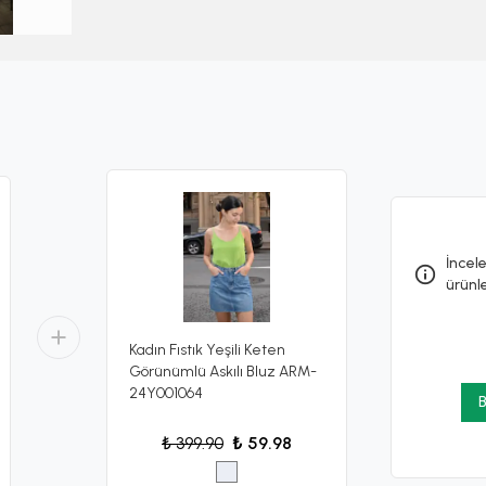
İncele
ürünl
Kadın Fıstık Yeşili Keten
Görünümlü Askılı Bluz ARM-
24Y001064
B
₺ 399.90
₺ 59.98