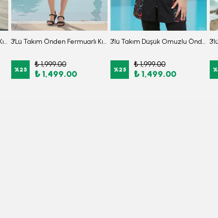
3'Lü Takım Önden Fermuarlı Kısa Kollu Diz Altı Taytlı Burkini Su İtici Kumaş Yarı Tesettür Mayo D47
3'Lü Takım Önden Fermuarlı Kısa Kollu Diz Altı Taytlı Burkini Su İtici Kumaş Yarı Tesettür Mayo D24
3'lü Takım Düşük Omuzlu Önden Fermuarlı Arkası Lastikli Yırtmaçlı Burkini Tesettür Mayo D33
₺ 1,999.00
₺ 1,999.00
%
25
%
25
%
₺ 1,499.00
₺ 1,499.00