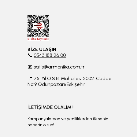
BİZE ULAŞIN
📞
0543 188 26 00
📧
satis@armonika.com.tr
📍 75. Yıl O.S.B. Mahallesi 2002. Cadde
No:9 Odunpazarı/Eskişehir
İLETİŞİMDE OLALIM !
Kampanyalardan ve yeniliklerden ilk senin
haberin olsun!