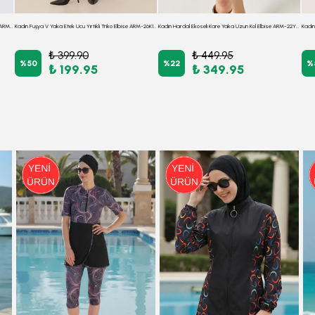
Kadın Bordo-Siyah Ekoseli Kare Yaka Uzun Kol Elbise ARM-22Y001182
Kadın Fuşya V Yaka Etek Ucu Yırtıklı Triko Elbise ARM-26K136008
Kadın Hardal Ekoseli Kare Yaka Uzun Kol Elbise ARM-22Y001182
₺ 399.90
₺ 449.95
%
50
%
22
%
₺ 199.95
₺ 349.95