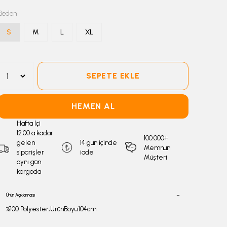
Beden
S
M
L
XL
SEPETE EKLE
HEMEN AL
Hafta İçi
12:00 a kadar
100.000+
gelen
14 gün içinde
Memnun
siparişler
iade
Müşteri
aynı gün
kargoda
Ürün Açıklaması
%100 Polyester;ÜrünBoyu:104cm