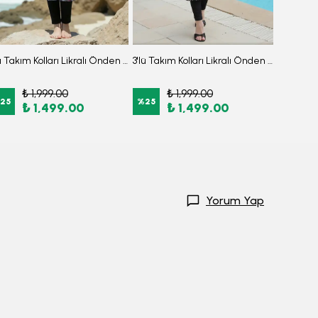
3'lü Takım Kolları Likralı Önden Fermuarlı Yırtmaçlı Maksi Burkini Tesettür Mayo D27
3'lü Takım Kolları Likralı Önden Fermuarlı Yırtmaçlı Maksi Burkini Tesettür Mayo D26
₺ 1,999.00
₺ 1,999.00
₺
25
%
25
%
25
₺ 1,499.00
₺ 1,499.00
₺
Yorum Yap