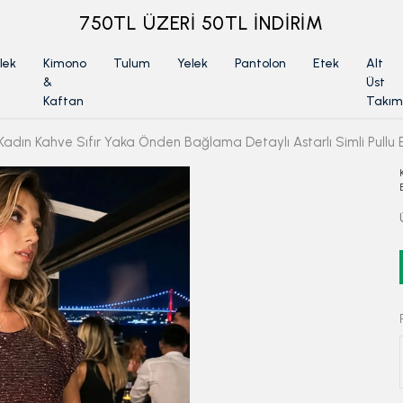
ÜYELİKSİZ SİPARİŞ İADE TALEBİ İÇİN TIKLA
lek
Kimono
Tulum
Yelek
Pantolon
Etek
Alt
&
Üst
Kaftan
Takım
Kadın Kahve Sıfır Yaka Önden Bağlama Detaylı Astarlı Simli Pull