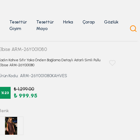
Tesettür
Tesettür
Hırka
Çorap
Gözlük
Giyim
Mayo
u Elbise ARM-26Y001080
Kadın Kahve Sıfır Yaka Önden Bağlama Detaylı Astarlı Simli Pullu
Elbise ARM-26Y001080
Ürün Kodu
:
ARM-26Y001080KAHVES
₺ 1,299.00
%
23
₺ 999.95
Renk