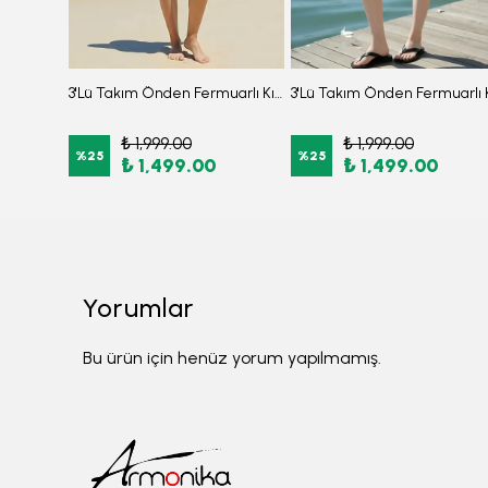
3'lü Takım Düşük Omuzlu Önden Fermuarlı Arkası Lastikli Yırtmaçlı Burkini Tesettür Mayo D9
3'Lü Takım Önden Fermuarlı Kısa Kollu Diz Altı Taytlı Burkini Su İtici Kumaş Yarı Tesettür Mayo D52
₺ 1,999.00
₺ 1,999.00
%
25
%
25
₺ 1,499.00
₺ 1,499.00
Yorumlar
Bu ürün için henüz yorum yapılmamış.