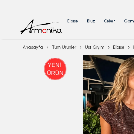
Elbise
Bluz
Ceket
Göm
Anasayfa
Tüm Ürünler
Üst Giyim
Elbise