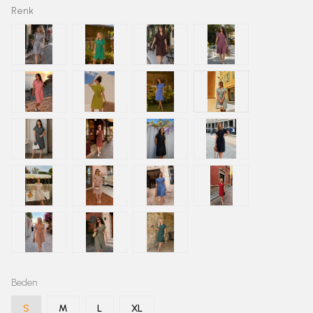
Renk
Beden
S
M
L
XL