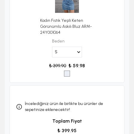
Kadın Fıstık Yeşili Keten
Görünümlü Askılı Bluz ARM-
24Y001064
Beden
₺ 399.90
₺ 59.98
İncelediğiniz ürün ile birlikte bu ürünler de
sepetinize eklenecektir!
Toplam Fiyat
₺ 399.95