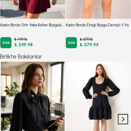
Kadın Bordo Sıfır Yaka Kolları Büzgülü Kulplu Uzun Kol Elbise ARM-26K001033
Kadın Bordo Eteği Büzgü Detaylı V Yaka Simli Mini Elbise ARM-24K001050
₺ 499.96
₺ 379.95
%
50
%
26
₺ 249.98
₺ 279.95
Birlikte Bakılanlar