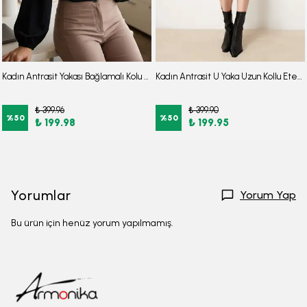
Kadın Antrasit Yakası Bağlamalı Kolu Lastikli Bluz ARM-25K001096
Kadın Antrasit U Yaka Uzun Kollu Etek Ucu Fırfırlı Likralı Elbise ARM-26K001012
₺ 399.96
₺ 399.90
%
50
%
50
₺ 199.98
₺ 199.95
Yorumlar
Yorum Yap
Bu ürün için henüz yorum yapılmamış.