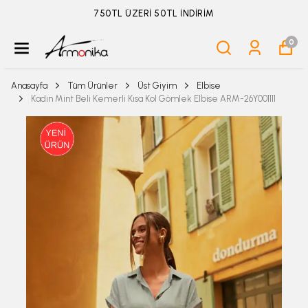
ÜYELİKSİZ SİPARİŞ İADE TALEBİ İÇİN TIKLA
0
Anasayfa
Tüm Ürünler
Üst Giyim
Elbise
Kadın Mint Beli Kemerli Kısa Kol Gömlek Elbise ARM-26Y001111