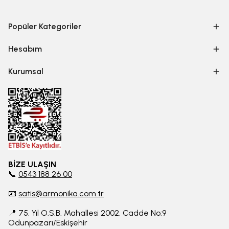
Popüler Kategoriler
Hesabım
Kurumsal
BİZE ULAŞIN
📞
0543 188 26 00
📧
satis@armonika.com.tr
📍 75. Yıl O.S.B. Mahallesi 2002. Cadde No:9
Odunpazarı/Eskişehir