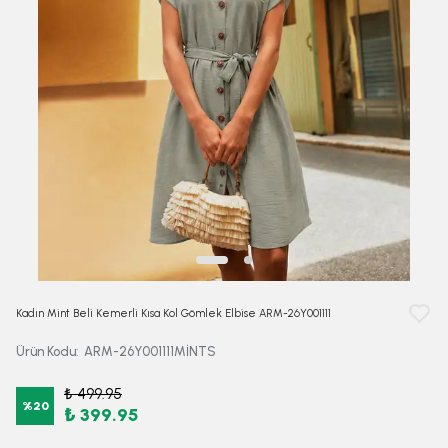
Kadın Mint Beli Kemerli Kısa Kol Gömlek Elbise ARM-26Y001111
Ürün Kodu
:
ARM-26Y001111MİNTS
₺ 499.95
%
20
₺ 399.95