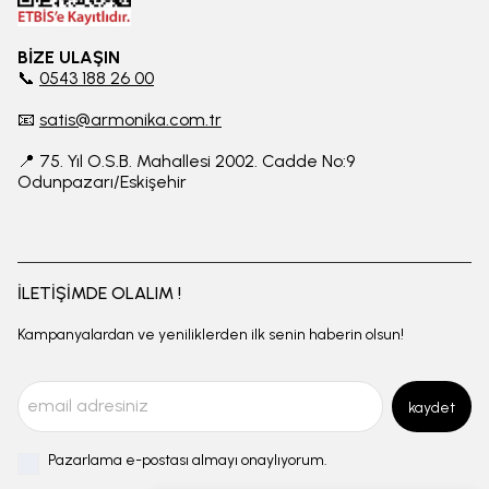
BİZE ULAŞIN
📞
0543 188 26 00
📧
satis@armonika.com.tr
📍 75. Yıl O.S.B. Mahallesi 2002. Cadde No:9
Odunpazarı/Eskişehir
İLETİŞİMDE OLALIM !
Kampanyalardan ve yeniliklerden ilk senin haberin olsun!
kaydet
Pazarlama e-postası almayı onaylıyorum.