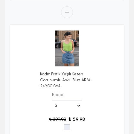
Kadın Fıstık Yeşili Keten
Görünümlü Askılı Bluz ARM-
24Y001064
Beden
₺ 399.90
₺ 59.98