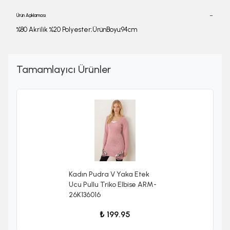
Ürün Açıklaması
%80 Akrilik %20 Polyester;ÜrünBoyu:94cm
Tamamlayıcı Ürünler
Kadın Pudra V Yaka Etek
Ucu Pullu Triko Elbise ARM-
26K136016
₺ 199.95