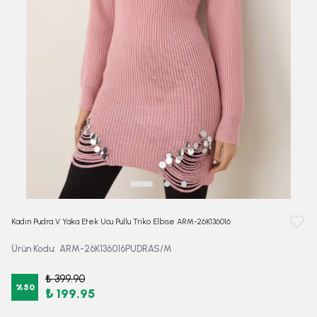
Kadın Pudra V Yaka Etek Ucu Pullu Triko Elbise ARM-26K136016
Ürün Kodu
:
ARM-26K136016PUDRAS/M
₺ 399.90
%
50
₺ 199.95