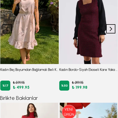
Kadın Bej Boyumdan Bağlamalı Beli Kuşaklı Eteği Fırfırlı Elbise ARM-26Y001118
Kadın Bordo-Siyah Ekoseli Kare Yaka Uzun Kol Elbise ARM-22Y001182
₺ 599.95
₺ 399.95
%
17
%
50
₺ 499.95
₺ 199.98
Birlikte Bakılanlar