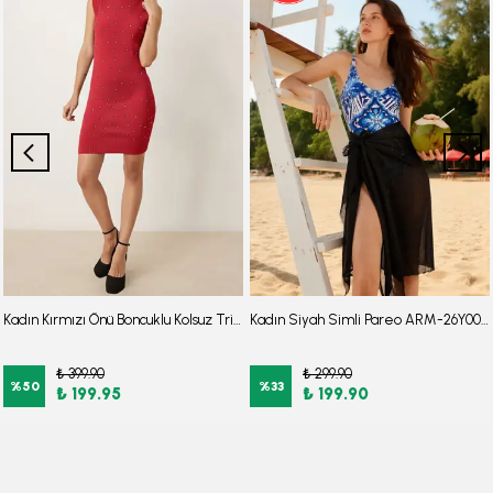
Kadın Kırmızı Önü Boncuklu Kolsuz Triko Elbise ARM-26K136034
Kadın Siyah Simli Pareo ARM-26Y001113
₺ 399.90
₺ 299.90
%
50
%
33
₺ 199.95
₺ 199.90