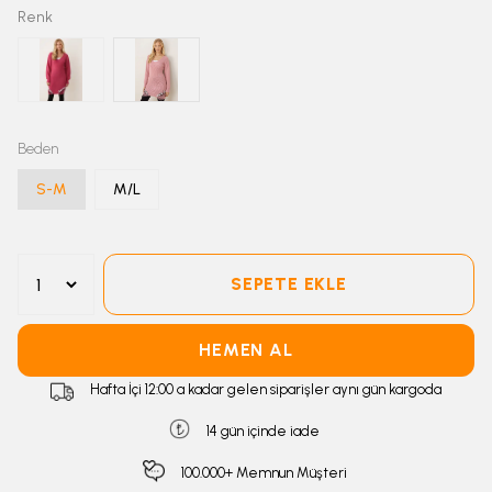
Renk
Beden
S-M
M/L
SEPETE EKLE
HEMEN AL
Hafta İçi 12:00 a kadar gelen siparişler aynı gün kargoda
14 gün içinde iade
100.000+ Memnun Müşteri