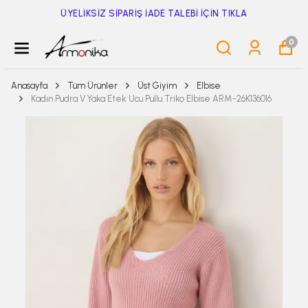
ÜYELİKSİZ SİPARİŞ İADE TALEBİ İÇİN TIKLA
0
Anasayfa
Tüm Ürünler
Üst Giyim
Elbise
Kadın Pudra V Yaka Etek Ucu Pullu Triko Elbise ARM-26K136016