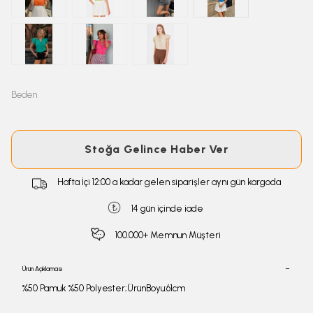
Beden
Stoğa Gelince Haber Ver
Hafta İçi 12:00 a kadar gelen siparişler aynı gün kargoda
14 gün içinde iade
100.000+ Memnun Müşteri
Ürün Açıklaması
%50 Pamuk %50 Polyester;ÜrünBoyu:61cm