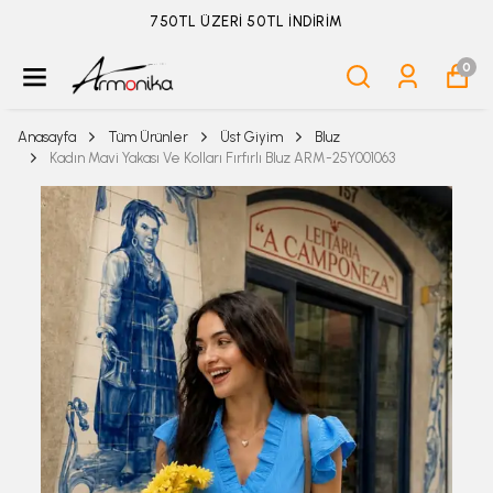
750TL ÜZERİ 50TL İNDİRİM
0
Anasayfa
Tüm Ürünler
Üst Giyim
Bluz
Kadın Mavi Yakası Ve Kolları Fırfırlı Bluz ARM-25Y001063