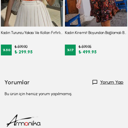
Kadın Turuncu Yakası Ve Kolları Fırfırlı Bluz ARM-25Y001063
Kadın Kiremit Boyundan Bağlamalı Beli Kuşaklı Eteği Fırfırlı Elbise ARM-26Y001149
₺ 599.90
₺ 599.95
%
50
%
17
₺ 299.95
₺ 499.95
Yorumlar
Yorum Yap
Bu ürün için henüz yorum yapılmamış.