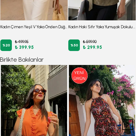
Kadın Çimen Yeşil V Yaka Önden Düğmeli Kolsuz Peplun Bluz ARM-26Y001110
Kadın Haki Sıfır Yaka Yumuşak Dokulu Yarasa Kol Önden Bağlamalı Bluz ARM-26K001021
₺ 499.95
₺ 599.90
%
20
%
50
₺ 399.95
₺ 299.95
Birlikte Bakılanlar