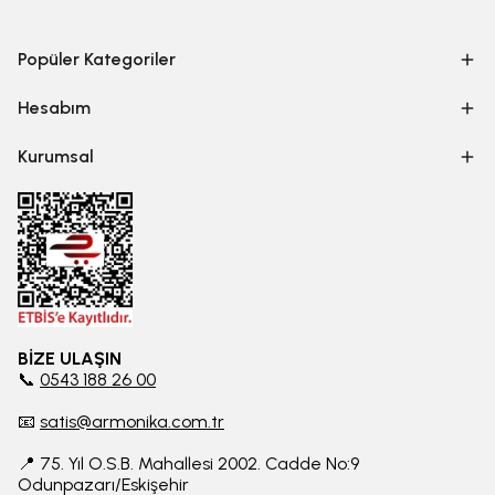
Popüler Kategoriler
Hesabım
Kurumsal
BİZE ULAŞIN
📞
0543 188 26 00
📧
satis@armonika.com.tr
📍 75. Yıl O.S.B. Mahallesi 2002. Cadde No:9
Odunpazarı/Eskişehir