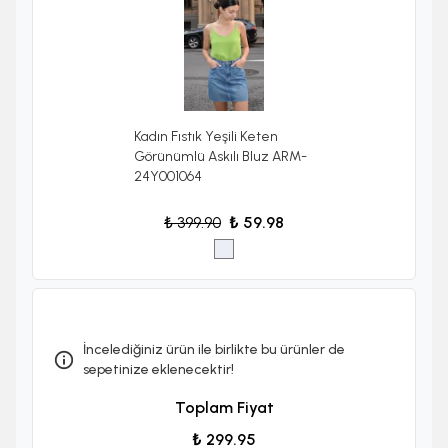
Kadın Fıstık Yeşili Keten
Görünümlü Askılı Bluz ARM-
24Y001064
₺ 399.90
₺ 59.98
İncelediğiniz ürün ile birlikte bu ürünler de
sepetinize eklenecektir!
Toplam Fiyat
₺ 299.95