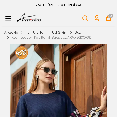
ÜYELİKSİZ SİPARİŞ İADE TALEBİ İÇİN TIKLA
0
Anasayfa
Tüm Ürünler
Üst Giyim
Bluz
Kadın Lacivert Kolu Renkli Salaş Bluz ARM-20K001085