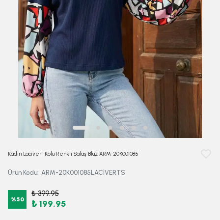
Kadın Lacivert Kolu Renkli Salaş Bluz ARM-20K001085
Ürün Kodu
:
ARM-20K001085LACİVERTS
₺ 399.95
%
50
₺ 199.95