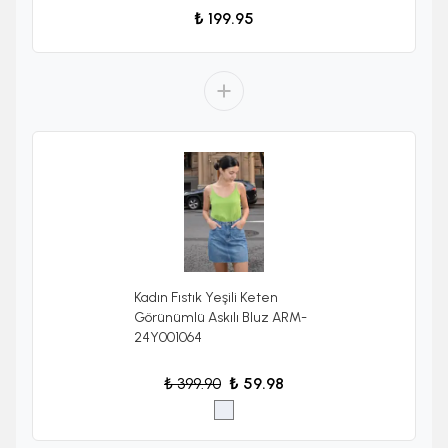
₺ 199.95
Kadın Fıstık Yeşili Keten
Görünümlü Askılı Bluz ARM-
24Y001064
₺ 399.90
₺ 59.98