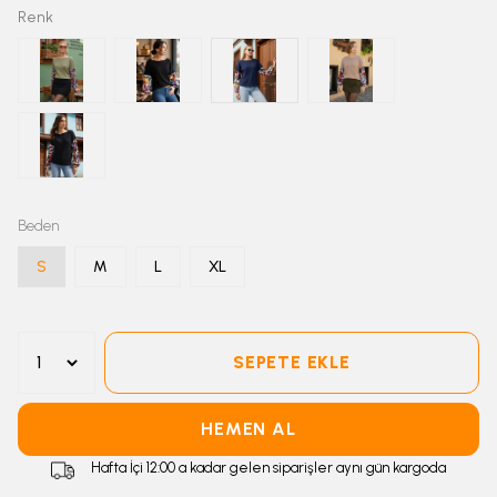
Renk
Beden
S
M
L
XL
SEPETE EKLE
HEMEN AL
Hafta İçi 12:00 a kadar gelen siparişler aynı gün kargoda