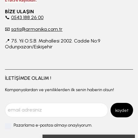
BİZE ULAŞIN
📞
0543 188 26 00
📧
satis@armonika.com.tr
📍 75. Yıl O.S.B. Mahallesi 2002. Cadde No:9
Odunpazarı/Eskişehir
İLETİŞİMDE OLALIM !
Kampanyalardan ve yeniliklerden ilk senin haberin olsun!
kaydet
Pazarlama e-postası almayı onaylıyorum.