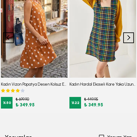
Kadın Vizon Papatya Desen Kolsuz Eteği Fırfırlı Elbise ARM-22Y001123
Kadın Hardal Ekoseli Kare Yaka Uzun Kol Elbise ARM-22Y001182
₺ 699.90
₺ 449.95
%
50
%
22
₺ 349.95
₺ 349.95