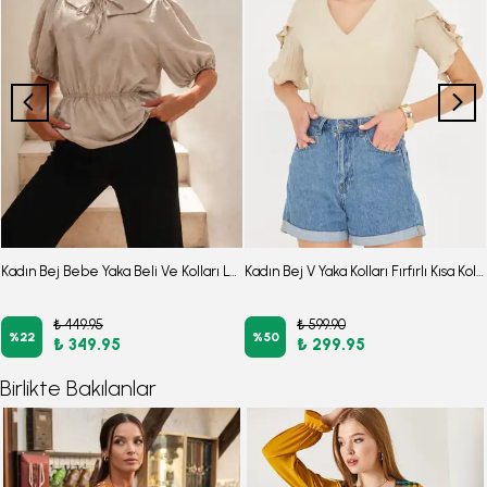
Kadın Bej Bebe Yaka Beli Ve Kolları Lastikli Bluz ARM-26Y001101
Kadın Bej V Yaka Kolları Fırfırlı Kısa Kol Bluz ARM-25Y001070
₺ 449.95
₺ 599.90
%
22
%
50
₺ 349.95
₺ 299.95
Birlikte Bakılanlar