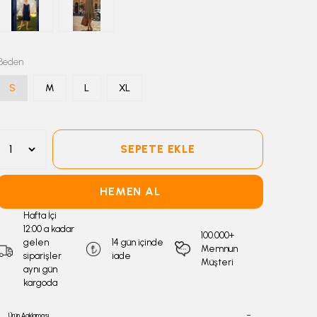
Beden
S
M
L
XL
SEPETE EKLE
HEMEN AL
Hafta İçi
12:00 a kadar
100.000+
gelen
14 gün içinde
Memnun
siparişler
iade
Müşteri
aynı gün
kargoda
Ürün Açıklaması