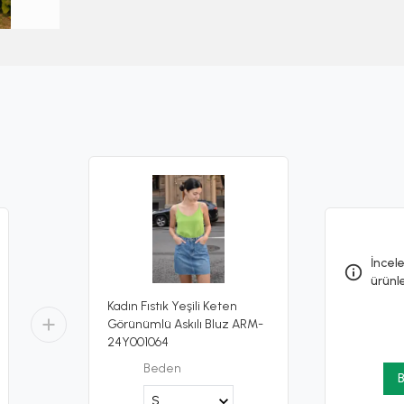
İncele
ürünl
Kadın Fıstık Yeşili Keten
Görünümlü Askılı Bluz ARM-
24Y001064
Beden
B