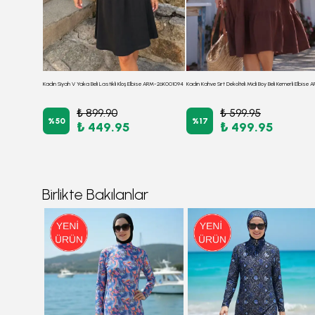
Kadın Ekru V Yaka Etek Ucu Yırtıklı Triko Elbise ARM-26K136008
Kadın Siyah V Yaka Beli Lastikli Kloş Elbise ARM-26K001094
₺ 899.90
₺ 599.95
%
50
%
17
₺ 449.95
₺ 499.95
Birlikte Bakılanlar