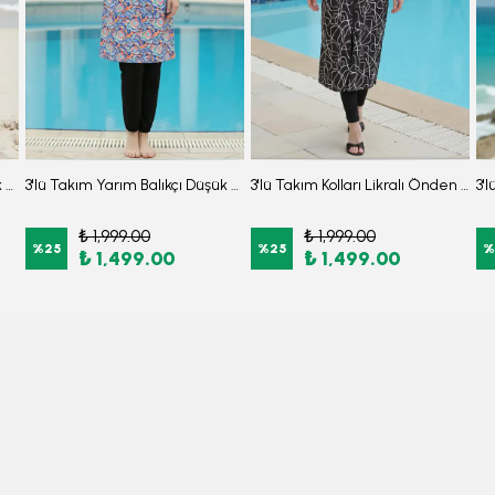
3'lü Takım Yarım Balıkçı Düşük Omuz Yarasakol Likralı Kumaş Burkini Tesettür Mayo D32
3'lü Takım Yarım Balıkçı Düşük Omuz Yarasakol Likralı Kumaş Burkini Tesettür Mayo D49
3'lü Takım Kolları Likralı Önden Fermuarlı Yırtmaçlı Maksi Burkini Tesettür Mayo D26
₺ 1,999.00
₺ 1,999.00
%
25
%
25
%
₺ 1,499.00
₺ 1,499.00