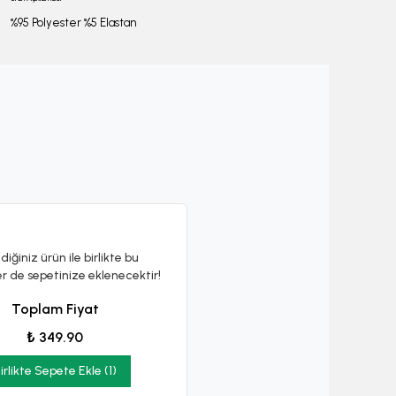
%95 Polyester %5 Elastan
diğiniz ürün ile birlikte bu
er de sepetinize eklenecektir!
Toplam Fiyat
₺ 349.90
irlikte Sepete Ekle (1)