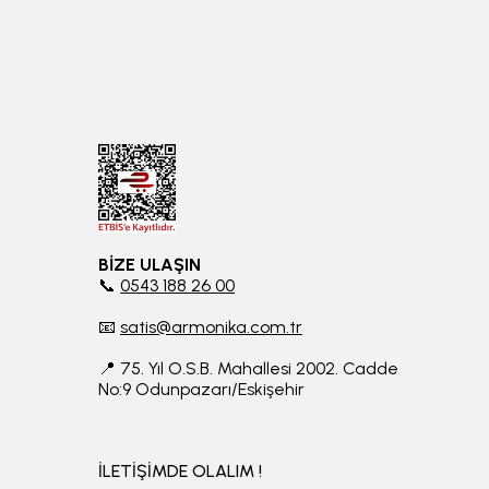
BİZE ULAŞIN
📞
0543 188 26 00
📧
satis@armonika.com.tr
📍 75. Yıl O.S.B. Mahallesi 2002. Cadde
No:9 Odunpazarı/Eskişehir
İLETİŞİMDE OLALIM !