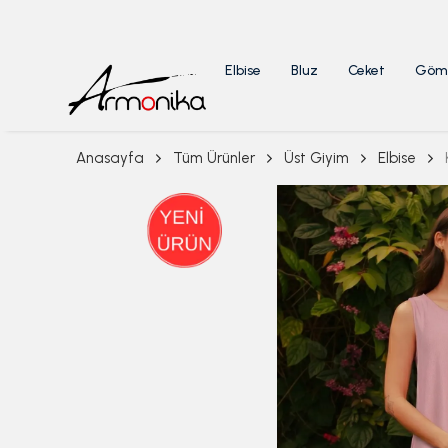
Elbise
Bluz
Ceket
Göm
Anasayfa
Tüm Ürünler
Üst Giyim
Elbise