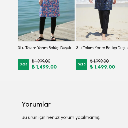
3'lü Takım Crop Ceketli Beli Lastikli İki Parça Burkini Tesettür Mayo D70
3'Lü Takım Yarım Balıkçı Düşük Omuz Yarasakol Likralı Kumaş Burkini Tesettür Mayo D48
₺ 1,999.00
₺ 1,999.00
%
25
%
25
₺ 1,499.00
₺ 1,499.00
Yorumlar
Bu ürün için henüz yorum yapılmamış.