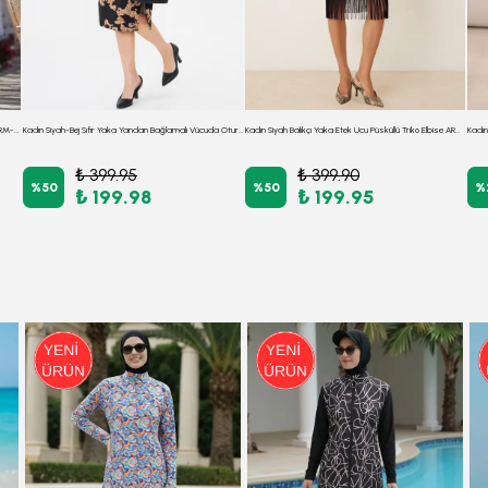
Kadın Kahve Sırt Dekolteli Midi Boy Beli Kemerli Elbise ARM-23Y001080
Kadın Siyah-Bej Sıfır Yaka Yandan Bağlamalı Vücuda Oturan Midi Boy Likralı Elbise ARM-26K001001
Kadın Siyah Balıkçı Yaka Etek Ucu Püsküllü Triko Elbise ARM-26K136009
₺ 399.95
₺ 399.90
%
50
%
50
%
₺ 199.98
₺ 199.95