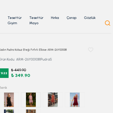
Tesettür
Tesettür
Hırka
Çorap
Gözlük
Giyim
Mayo
Kadın Pudra Kolsuz Eteği Fırfırlı Elbise ARM-26Y001081
Ürün Kodu
:
ARM-26Y001081PudraS
₺ 449.90
%
22
₺ 349.90
Renk