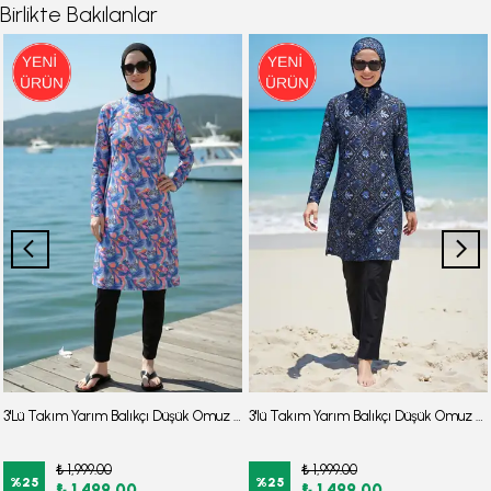
Birlikte Bakılanlar
3'Lü Takım Yarım Balıkçı Düşük Omuz Yarasakol Likralı Kumaş Burkini Tesettür Mayo D48
3'lü Takım Yarım Balıkçı Düşük Omuz Yarasakol Likralı Kumaş Burkini Tesettür Mayo D32
₺ 1,999.00
₺ 1,999.00
%
25
%
25
₺ 1,499.00
₺ 1,499.00