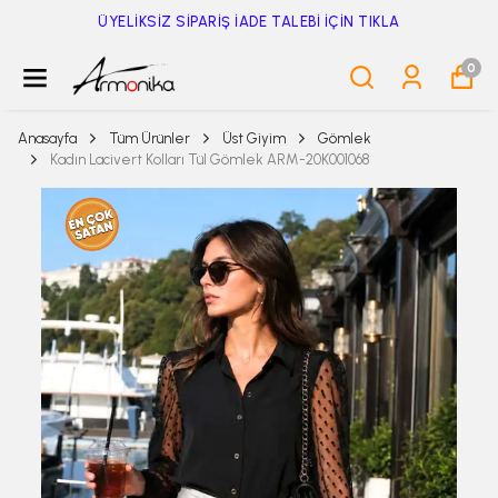
ÜYELİKSİZ SİPARİŞ İADE TALEBİ İÇİN TIKLA
0
Anasayfa
Tüm Ürünler
Üst Giyim
Gömlek
Kadın Lacivert Kolları Tül Gömlek ARM-20K001068