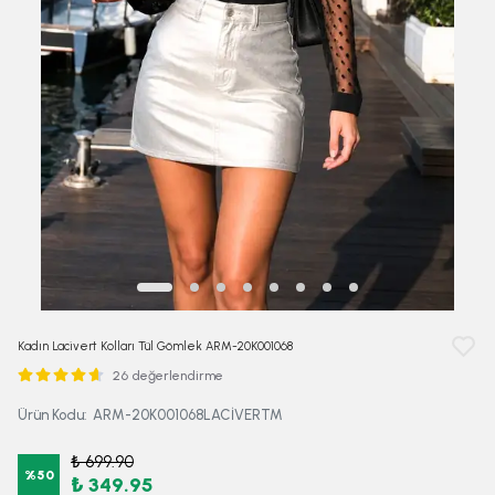
Kadın Lacivert Kolları Tül Gömlek ARM-20K001068
26 değerlendirme
Ürün Kodu
:
ARM-20K001068LACİVERTM
₺ 699.90
%
50
₺ 349.95