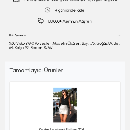
14 gün içinde iade
100.000+ Memnun Müşteri
Ürün Açıklaması
%60 Viskon %40 Polyester ;Modelin Ölçüleri: Boy: 1.75, Göğüs: 89, Bel:
64, Kalça: 92, Beden: S/36/1
Tamamlayıcı Ürünler
Kadın Lacivert Kolları Tül