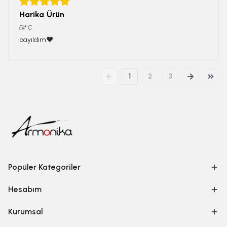
Harika Ürün
Elif
Ç.
bayıldım❤️
1
2
3
Popüler Kategoriler
Hesabım
Kurumsal