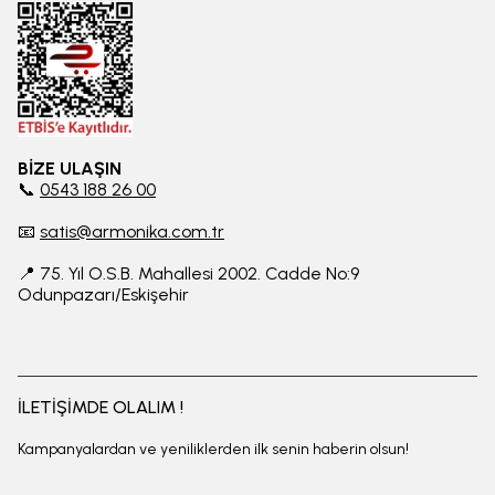
BİZE ULAŞIN
📞
0543 188 26 00
📧
satis@armonika.com.tr
📍 75. Yıl O.S.B. Mahallesi 2002. Cadde No:9
Odunpazarı/Eskişehir
İLETİŞİMDE OLALIM !
Kampanyalardan ve yeniliklerden ilk senin haberin olsun!