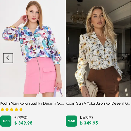
Kadın Mavi Kolları Lastikli Desenli Gömlek ARM-25Y001014
Kadın Sarı V Yaka Balon Kol Desenli Gömlek ARM-25Y001016
₺ 699.90
₺ 699.90
%
50
%
50
₺ 349.95
₺ 349.95