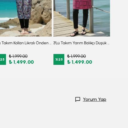
3'lü Takım Kolları Likralı Önden Fermuarlı Yırtmaçlı Maksi Burkini Tesettür Mayo D27
3'Lü Takım Yarım Balıkçı Düşük Omuz Yarasakol Likralı Kumaş Burkini Tesettür Mayo D7
₺ 1,999.00
₺ 1,999.00
₺
25
%
25
%
25
₺ 1,499.00
₺ 1,499.00
₺
Yorum Yap