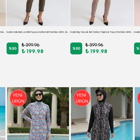
Kadın Haki Yüksek Bel Önden Pile Detaylı Bol Paça Pantolon ARM-26K136041
Kadın Haki Beli Lastikli Paçası Katlamalı Pantolon ARM-26K136042
Kadın Bej Yüksek Bel Yanları Taşlı Dar Paça Pantolon ARM-26K136082
₺ 399.96
₺ 399.96
%
50
%
50
%
₺ 199.98
₺ 199.98