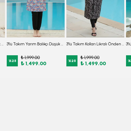
3'lü Takım Yarım Balıkçı Düşük Omuz Yarasakol Likralı Kumaş Burkini Tesettür Mayo D32
3'lü Takım Yarım Balıkçı Düşük Omuz Yarasakol Likralı Kumaş Burkini Tesettür Mayo D49
3'lü Takım Kolları Likralı Önden Fermuarlı Yırtmaçlı Maksi Burkini Tesettür Mayo D26
₺ 1,999.00
₺ 1,999.00
%
25
%
25
%
₺ 1,499.00
₺ 1,499.00