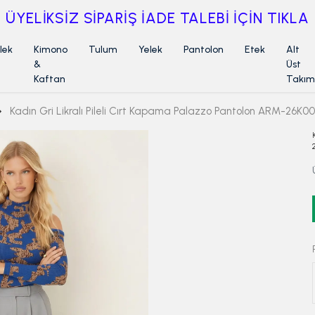
ÜYELİKSİZ SİPARİŞ İADE TALEBİ İÇİN TIKLA
lek
Kimono
Tulum
Yelek
Pantolon
Etek
Alt
&
Üst
Kaftan
Takım
Kadın Gri Likralı Pileli Cırt Kapama Palazzo Pantolon ARM-26K0