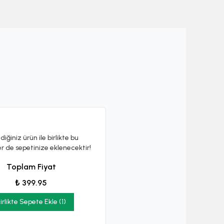
diğiniz ürün ile birlikte bu
er de sepetinize eklenecektir!
Toplam Fiyat
₺ 399.95
irlikte Sepete Ekle (1)