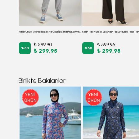
Kadın Ekru Beli Ve Paçası Lastikli Cepli Kadife Pantolon ARM-22Y001172
Kadın Gri Beli Ve Paçası Lastikli Cepli İçi Şardonlu Eşofman Altı ARM-26K001063
₺ 599.90
₺ 599.96
%
50
%
50
₺ 299.95
₺ 299.98
Birlikte Bakılanlar