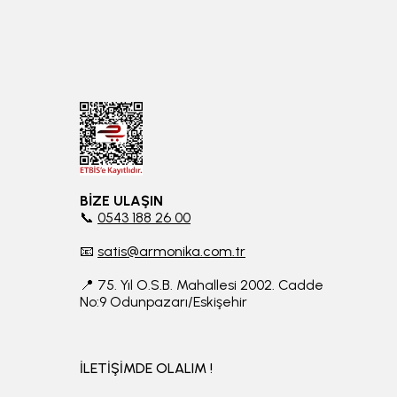
BİZE ULAŞIN
📞
0543 188 26 00
📧
satis@armonika.com.tr
📍 75. Yıl O.S.B. Mahallesi 2002. Cadde
No:9 Odunpazarı/Eskişehir
İLETİŞİMDE OLALIM !