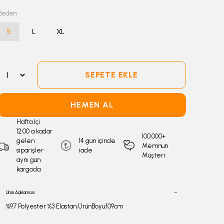
Beden
S
L
XL
SEPETE EKLE
HEMEN AL
Hafta İçi
12:00 a kadar
100.000+
gelen
14 gün içinde
Memnun
siparişler
iade
Müşteri
aynı gün
kargoda
Ürün Açıklaması
%97 Polyester %3 Elastan;ÜrünBoyu:109cm