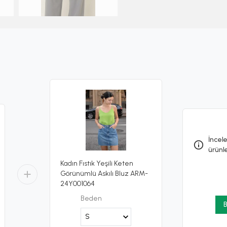
İncele
ürünl
Kadın Fıstık Yeşili Keten
Görünümlü Askılı Bluz ARM-
24Y001064
Beden
B