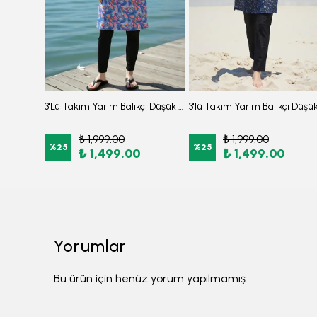
3'lü Takım Önden Fermuarlı Desenli Yanları Yırtmaçlı Arkası Lastikli Burkini Tesettür Mayo D40
3'Lü Takım Yarım Balıkçı Düşük Omuz Yarasakol Likralı Kumaş Burkini Tesettür Mayo D48
₺ 1,999.00
₺ 1,999.00
%
25
%
25
₺ 1,499.00
₺ 1,499.00
Yorumlar
Bu ürün için henüz yorum yapılmamış.