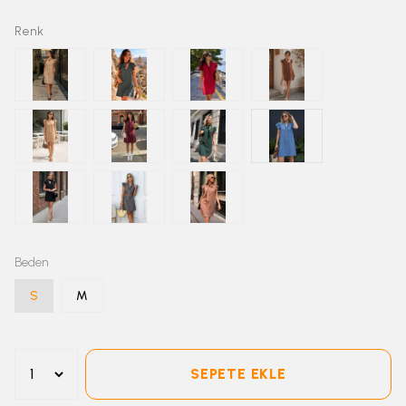
Renk
Beden
S
M
SEPETE EKLE