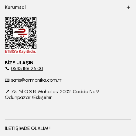
Kurumsal
BİZE ULAŞIN
📞
0543 188 26 00
📧
satis@armonika.com.tr
📍 75. Yıl O.S.B. Mahallesi 2002. Cadde No:9
Odunpazarı/Eskişehir
İLETİŞİMDE OLALIM !