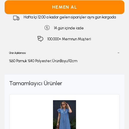
HEMEN AL
Hafta İçi 12:00 a kadar gelen siparişler aynı gün kargoda
14 gün içinde iade
100.000+ Memnun Müşteri
Ürün Açıklaması
%60 Pamuk %40 Polyester;ÜrünBoyu:92cm
Tamamlayıcı Ürünler