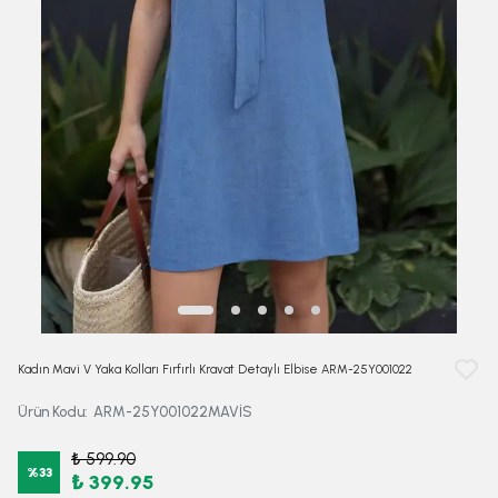
Kadın Mavi V Yaka Kolları Fırfırlı Kravat Detaylı Elbise ARM-25Y001022
Ürün Kodu
:
ARM-25Y001022MAVİS
₺ 599.90
%
33
₺ 399.95