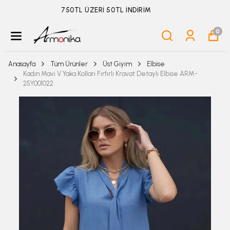
ÜYELİKSİZ SİPARİŞ İADE TALEBİ İÇİN TIKLA
0
Anasayfa
Tüm Ürünler
Üst Giyim
Elbise
Kadın Mavi V Yaka Kolları Fırfırlı Kravat Detaylı Elbise ARM-
25Y001022