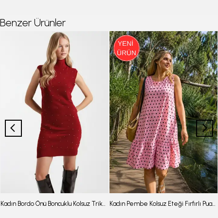
Benzer Ürünler
Kadın Bordo Önü Boncuklu Kolsuz Triko Elbise ARM-26K136034
Kadın Pembe Kolsuz Eteği Fırfırlı Puantiyeli Elbise ARM-26Y001146