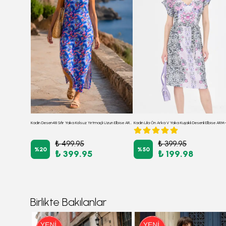
Kadın Siyah Yanı Fermuarlı Gömlek Detaylı Straplez Mini Elbise ARM-24Y001008
Kadın Desen48 Sıfır Yaka Kolsuz Yırtmaçlı Uzun Elbise ARM-23Y001090
₺ 499.95
₺ 399.95
%
20
%
50
₺ 399.95
₺ 199.98
Birlikte Bakılanlar