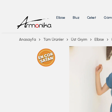
Elbise
Bluz
Ceket
Göm
Anasayfa
Tüm Ürünler
Üst Giyim
Elbise