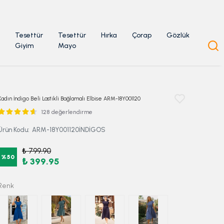
Tesettür
Tesettür
Hırka
Çorap
Gözlük
Giyim
Mayo
Kadın İndigo Beli Lastikli Bağlamalı Elbise ARM-18Y001120
128 değerlendirme
Ürün Kodu
:
ARM-18Y001120İNDİGOS
₺ 799.90
%
50
₺ 399.95
Renk