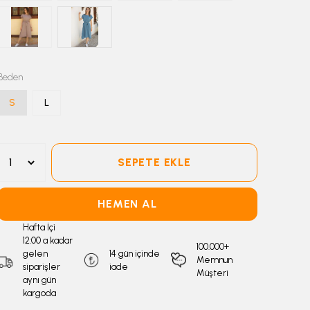
Beden
S
L
SEPETE EKLE
HEMEN AL
Hafta İçi
12:00 a kadar
100.000+
gelen
14 gün içinde
Memnun
siparişler
iade
Müşteri
aynı gün
kargoda