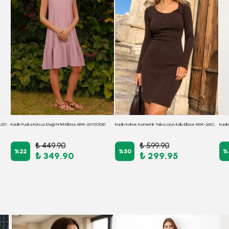
Kadın Lila Ön Arka V Yaka Kuşaklı Desenli Elbise ARM-25Y001018
Kadın Pudra Kolsuz Eteği Fırfırlı Elbise ARM-26Y001081
Kadın Kahve Asimetrik Yaka Uzun Kollu Elbise ARM-26K001069
₺ 449.90
₺ 599.90
%
22
%
50
%
₺ 349.90
₺ 299.95