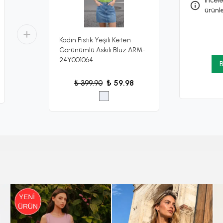
İncele
ürünl
Kadın Fıstık Yeşili Keten
Görünümlü Askılı Bluz ARM-
24Y001064
B
₺ 399.90
₺ 59.98