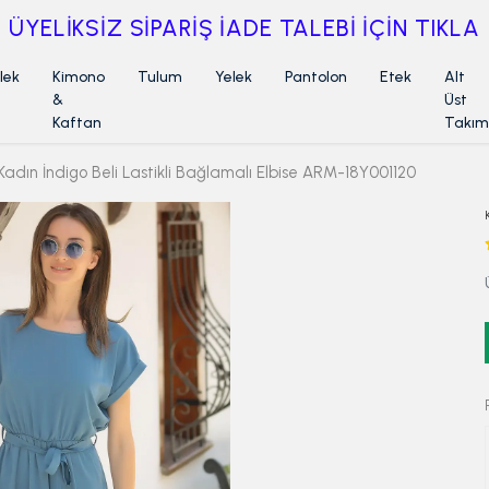
ÜYELİKSİZ SİPARİŞ İADE TALEBİ İÇİN TIKLA
lek
Kimono
Tulum
Yelek
Pantolon
Etek
Alt
&
Üst
Kaftan
Takım
Kadın İndigo Beli Lastikli Bağlamalı Elbise ARM-18Y001120