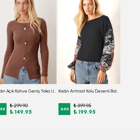
Kadın Açık Kahve Geniş Yaka Uzun Kollu Önden Yırtmaçlı Düğmeli Bluz ARM-26K001008
Kadın Antrasit Kolu Desenli Balonlu Triko Kazak ARM-20K081001
₺ 299.90
₺ 399.95
₺
50
%
50
%
25
₺ 149.95
₺ 199.95
₺