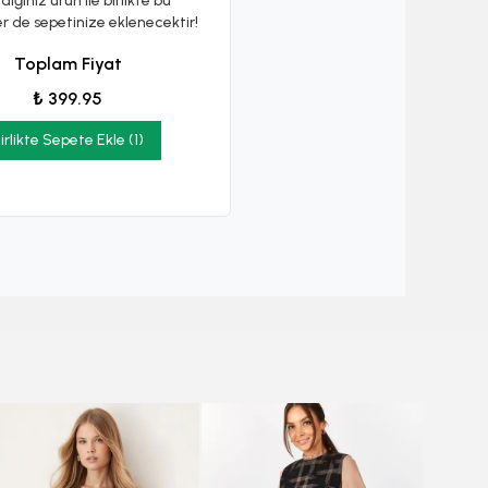
diğiniz ürün ile birlikte bu
er de sepetinize eklenecektir!
Toplam Fiyat
₺ 399.95
irlikte Sepete Ekle (1)