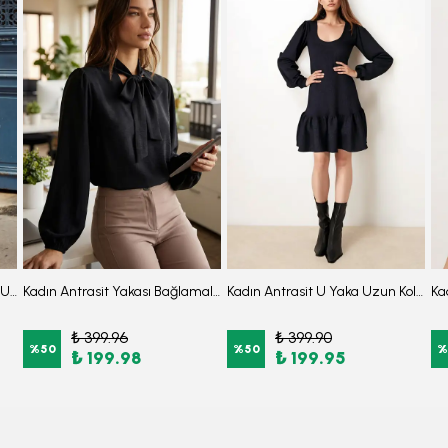
Kadın Antrasit Sıfır Yaka Etek Ucu Volanlı Kısa Kol Fermuarlı Elbise ARM-26Y001057
Kadın Antrasit Yakası Bağlamalı Kolu Lastikli Bluz ARM-25K001096
Kadın Antrasit U Yaka Uzun Kollu Etek Ucu Fırfırlı Likralı Elbise ARM-26K001012
₺ 399.96
₺ 399.90
%
50
%
50
%
₺ 199.98
₺ 199.95