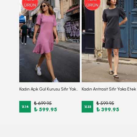
3'lü Takım Düşük Omuzlu Önden Fermuarlı Arkası Lastikli Yırtmaçlı Burkini Tesettür Mayo D9
Kadın Açık Gül Kurusu Sıfır Yaka Etek Ucu Volanlı Kısa Kol Fermuarlı Elbise ARM-26Y001057
₺ 699.95
₺ 599.95
%
14
%
33
₺ 599.95
₺ 399.95