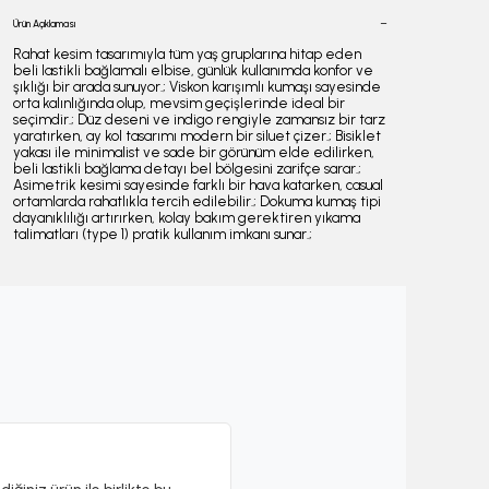
Ürün Açıklaması
Rahat kesim tasarımıyla tüm yaş gruplarına hitap eden
beli lastikli bağlamalı elbise, günlük kullanımda konfor ve
şıklığı bir arada sunuyor.; Viskon karışımlı kumaşı sayesinde
orta kalınlığında olup, mevsim geçişlerinde ideal bir
seçimdir.; Düz deseni ve indigo rengiyle zamansız bir tarz
yaratırken, ay kol tasarımı modern bir siluet çizer.; Bisiklet
yakası ile minimalist ve sade bir görünüm elde edilirken,
beli lastikli bağlama detayı bel bölgesini zarifçe sarar.;
Asimetrik kesimi sayesinde farklı bir hava katarken, casual
ortamlarda rahatlıkla tercih edilebilir.; Dokuma kumaş tipi
dayanıklılığı artırırken, kolay bakım gerektiren yıkama
talimatları (type 1) pratik kullanım imkanı sunar.;