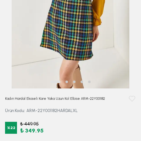
Kadın Hardal Ekoseli Kare Yaka Uzun Kol Elbise ARM-22Y001182
Ürün Kodu
:
ARM-22Y001182HARDALXL
₺ 449.95
%
22
₺ 349.95