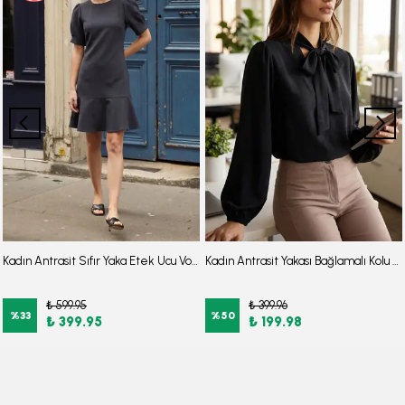
Kadın Antrasit Sıfır Yaka Etek Ucu Volanlı Kısa Kol Fermuarlı Elbise ARM-26Y001057
Kadın Antrasit Yakası Bağlamalı Kolu Lastikli Bluz ARM-25K001096
₺ 599.95
₺ 399.96
%
33
%
50
₺ 399.95
₺ 199.98