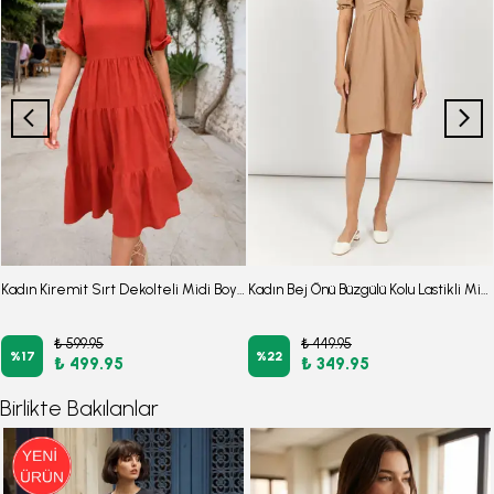
Kadın Kiremit Sırt Dekolteli Midi Boy Beli Kemerli Elbise ARM-23Y001080
Kadın Bej Önü Büzgülü Kolu Lastikli Midi Boy Elbise Arm-23y001078
₺ 599.95
₺ 449.95
%
17
%
22
₺ 499.95
₺ 349.95
Birlikte Bakılanlar