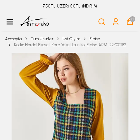
ÜYELİKSİZ SİPARİŞ İADE TALEBİ İÇİN TIKLA
0
Anasayfa
Tüm Ürünler
Üst Giyim
Elbise
Kadın Hardal Ekoseli Kare Yaka Uzun Kol Elbise ARM-22Y001182