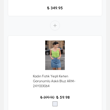
₺ 349.95
Kadın Fıstık Yeşili Keten
Görünümlü Askılı Bluz ARM-
24Y001064
₺ 399.90
₺ 59.98