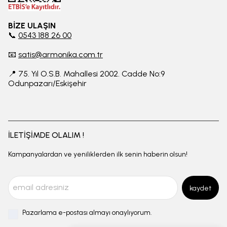
BİZE ULAŞIN
📞
0543 188 26 00
📧
satis@armonika.com.tr
📍 75. Yıl O.S.B. Mahallesi 2002. Cadde No:9
Odunpazarı/Eskişehir
İLETİŞİMDE OLALIM !
Kampanyalardan ve yeniliklerden ilk senin haberin olsun!
kaydet
Pazarlama e-postası almayı onaylıyorum.