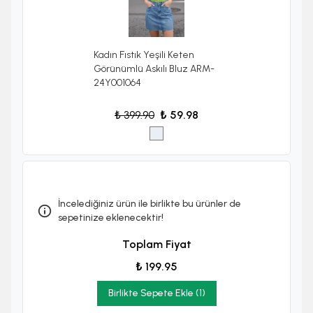
Kadın Fıstık Yeşili Keten
Görünümlü Askılı Bluz ARM-
24Y001064
₺ 399.90
₺ 59.98
İncelediğiniz ürün ile birlikte bu ürünler de
sepetinize eklenecektir!
Toplam Fiyat
₺ 199.95
Birlikte Sepete Ekle (1)