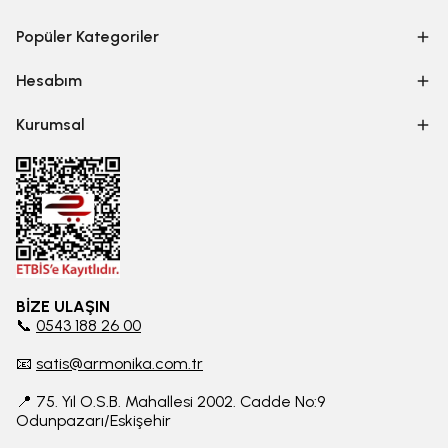
Popüler Kategoriler
Hesabım
Kurumsal
BİZE ULAŞIN
📞
0543 188 26 00
📧
satis@armonika.com.tr
📍 75. Yıl O.S.B. Mahallesi 2002. Cadde No:9
Odunpazarı/Eskişehir