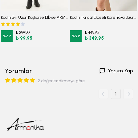
Kadın Gri Uzun Kaşkorse Elbise ARM-24K001028
Kadın Hardal Ekoseli Kare Yaka Uzun Kol Elbise ARM-22Y001182
₺ 299.90
₺ 449.95
%
67
%
22
₺ 99.95
₺ 349.95
Yorumlar
Yorum Yap
2 değerlendirmeye göre
1