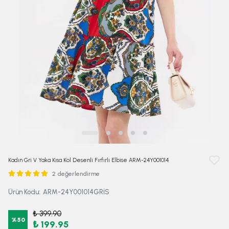
Kadın Gri V Yaka Kısa Kol Desenli Fırfırlı Elbise ARM-24Y001014
2 değerlendirme
Ürün Kodu
:
ARM-24Y001014GRİS
₺ 399.90
%
50
₺ 199.95