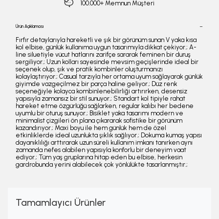
100.000+ Memnun Müşteri
Ürün Açıklaması
Fırfır detaylarıyla hareketli ve şık bir görünüm sunan V yaka kısa
kol elbise, günlük kullanıma uygun tasarımıyla dikkat çekiyor.; A-
line siluetiyle vücut hatlarını zarifçe sararak feminen bir duruş
sergiliyor.; Uzun kolları sayesinde mevsim geçişlerinde ideal bir
seçenek olup, şık ve pratik kombinler oluşturmanızı
kolaylaştırıyor.; Casual tarzıyla her ortama uyum sağlayarak günlük
giyimde vazgeçilmez bir parça haline geliyor.; Düz renk
seçeneğiyle kolayca kombinlenebilirliği artırırken, desensiz
yapısıyla zamansız bir stil sunuyor.; Standart kol tipiyle rahat
hareket etme özgürlüğü sağlarken, regular kalıbı her bedene
uyumlu bir oturuş sunuyor.; Bisiklet yaka tasarımı modern ve
minimalist çizgileri ön plana çıkararak sofistike bir görünüm
kazandırıyor.; Maxi boyu ile hem günlük hem de özel
etkinliklerde ideal uzunlukta şıklık sağlıyor.; Dokuma kumaş yapısı
dayanıklılığı arttırarak uzun süreli kullanım imkanı tanırken aynı
zamanda nefes alabilen yapısıyla konforlu bir deneyim vaat
ediyor.; Tüm yaş gruplarına hitap eden bu elbise, herkesin
gardrobunda yerini alabilecek çok yönlülükte tasarlanmıştır.;
Tamamlayıcı Ürünler