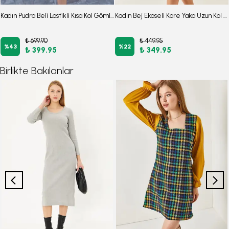
Kadın Pudra Beli Lastikli Kısa Kol Gömlek Elbise ARM-23Y001035
Kadın Bej Ekoseli Kare Yaka Uzun Kol Elbise
₺ 699.90
₺ 449.95
%
43
%
22
₺ 399.95
₺ 349.95
Birlikte Bakılanlar