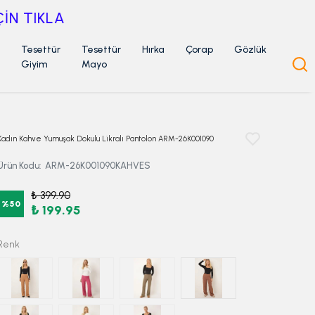
Tesettür
Tesettür
Hırka
Çorap
Gözlük
Giyim
Mayo
Kadın Kahve Yumuşak Dokulu Likralı Pantolon ARM-26K001090
Ürün Kodu
:
ARM-26K001090KAHVES
₺ 399.90
%
50
₺ 199.95
Renk