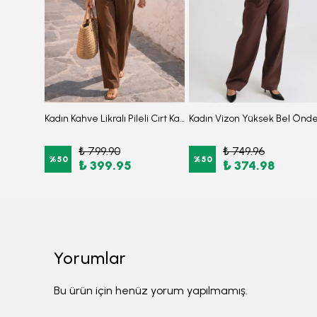
Kadın Camel Sıfır Yaka Kolları Büzgülü Kulplu Uzun Kol Elbise ARM-26K001033
Kadın Kahve Likralı Pileli Cırt Kapama Palazzo Pantolon ARM-26K001059
₺ 799.90
₺ 749.96
%
50
%
50
₺ 399.95
₺ 374.98
Yorumlar
Bu ürün için henüz yorum yapılmamış.