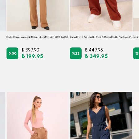
Kadın Camel Yumuşak Dokulu Likralı Pantolon ARM-26K001090
Kadın Kiremit Beli Lastikli Cepli Bol Paça Kadife Pantolon ARM-24K001060
₺ 399.90
₺ 449.95
%
50
%
22
%
₺ 199.95
₺ 349.95