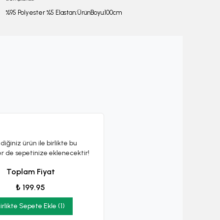
%95 Polyester %5 Elastan;ÜrünBoyu:100cm
diğiniz ürün ile birlikte bu
er de sepetinize eklenecektir!
Toplam Fiyat
₺ 199.95
irlikte Sepete Ekle (1)