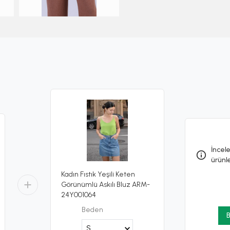
İncele
ürünl
Kadın Fıstık Yeşili Keten
Görünümlü Askılı Bluz ARM-
24Y001064
Beden
B