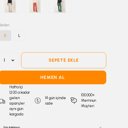
Beden
S
L
SEPETE EKLE
HEMEN AL
Hafta İçi
12:00 a kadar
100.000+
gelen
14 gün içinde
Memnun
siparişler
iade
Müşteri
aynı gün
kargoda
Ürün Açıklaması