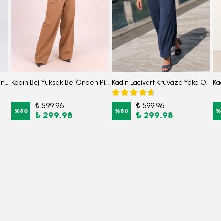
Kadın Vizon Yüksek Bel Önden Pile Detaylı Bol Paça Pantolon ARM-26K136041
Kadın Bej Yüksek Bel Önden Pile Detaylı Bol Paça Pantolon ARM-26K136041
Kadın Lacivert Kruvaze Yaka Omuzu Lastik Detaylı Sırtı V Kuşaklı Uzun Tulum ARM-24Y001049
₺ 599.96
₺ 599.96
%
50
%
50
%
₺ 299.98
₺ 299.98