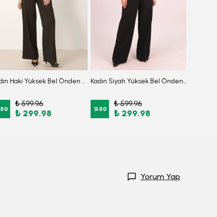
Kadın Haki Yüksek Bel Önden Pile Detaylı Bol Paça Pantolon ARM-26K136041
Kadın Siyah Yüksek Bel Önden Pile Detaylı Bol Paça Pantolon ARM-26K136041
₺ 599.96
₺ 599.96
₺
50
%
50
%
50
₺ 299.98
₺ 299.98
Yorum Yap