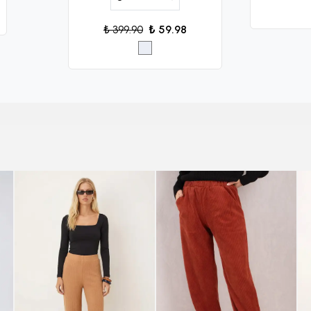
₺ 399.90
₺ 59.98