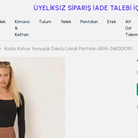
ÜYELİKSİZ SİPARİŞ İADE TALEBİ İÇİN TIKLA
lek
Kimono
Tulum
Yelek
Pantolon
Etek
Alt
&
Üst
Kaftan
Takım
Kadın Kahve Yumuşak Dokulu Likralı Pantolon ARM-26K001090