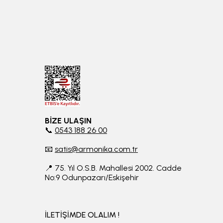
BİZE ULAŞIN
📞
0543 188 26 00
📧
satis@armonika.com.tr
📍 75. Yıl O.S.B. Mahallesi 2002. Cadde
No:9 Odunpazarı/Eskişehir
İLETİŞİMDE OLALIM !