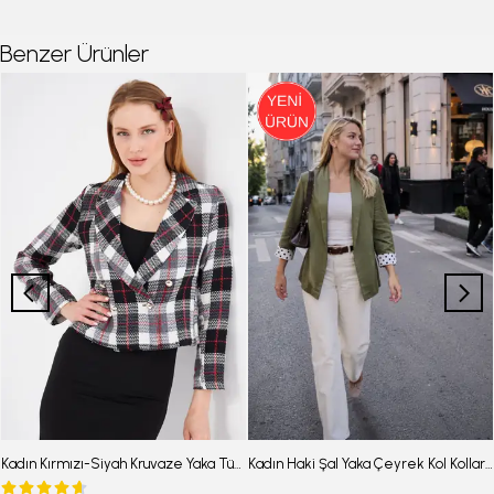
Benzer Ürünler
Kadın Kırmızı-Siyah Kruvaze Yaka Tüvit Crop Ceket ARM-24K001014
Kadın Haki Şal Yaka Çeyrek Kol Kolları Puantiyeli Manşetli Düğmesiz Ceket ARM-26Y001119