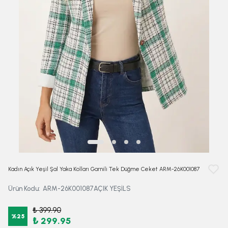
Kadın Açık Yeşil Şal Yaka Kolları Garnili Tek Düğme Ceket ARM-26K001087
Ürün Kodu
:
ARM-26K001087AÇIK YEŞİLS
₺ 399.90
%
25
₺ 299.95