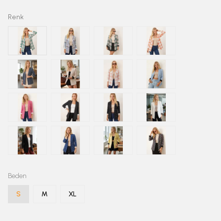
Renk
Beden
S
M
XL