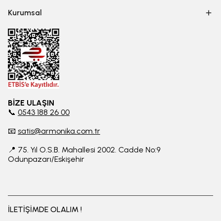
Kurumsal
BİZE ULAŞIN
📞
0543 188 26 00
📧
satis@armonika.com.tr
📍 75. Yıl O.S.B. Mahallesi 2002. Cadde No:9
Odunpazarı/Eskişehir
İLETİŞİMDE OLALIM !