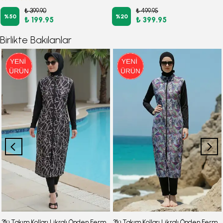
₺ 399.90
₺ 499.95
%
50
%
20
₺ 199.95
₺ 399.95
Birlikte Bakılanlar
3'lü Takım Kolları Likralı Önden Fermuarlı Yırtmaçlı Maksi Burkini Tesettür Mayo D26
3'lü Takım Kolları Likralı Önden Fermuarlı Yırtmaçlı Maksi Burkini Tesettür Mayo D27