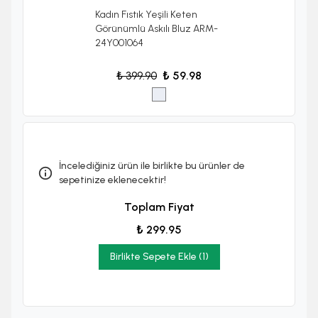
Kadın Fıstık Yeşili Keten
Görünümlü Askılı Bluz ARM-
24Y001064
₺ 399.90
₺ 59.98
İncelediğiniz ürün ile birlikte bu ürünler de
sepetinize eklenecektir!
Toplam Fiyat
₺ 299.95
Birlikte Sepete Ekle (1)