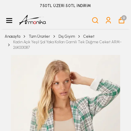
ÜYELİKSİZ SİPARİŞ İADE TALEBİ İÇİN TIKLA
0
Anasayfa
Tüm Ürünler
Dış Giyim
Ceket
Kadın Açık Yeşil Şal Yaka Kolları Garnili Tek Düğme Ceket ARM-
26K001087