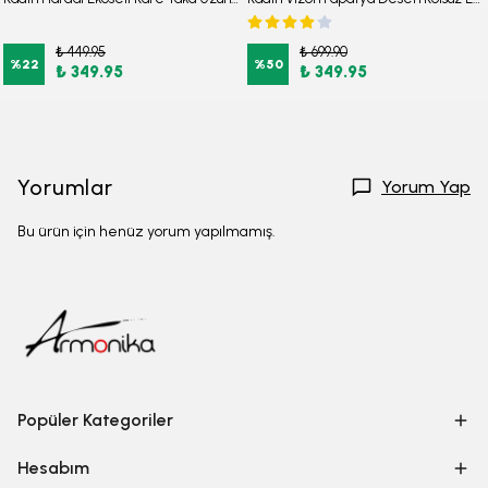
₺ 449.95
₺ 699.90
%
22
%
50
₺ 349.95
₺ 349.95
Yorumlar
Yorum Yap
Bu ürün için henüz yorum yapılmamış.
Popüler Kategoriler
Hesabım