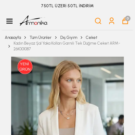
ÜYELİKSİZ SİPARİŞ İADE TALEBİ İÇİN TIKLA
0
Anasayfa
Tüm Ürünler
Dış Giyim
Ceket
Kadın Beyaz Şal Yaka Kolları Garnili Tek Düğme Ceket ARM-
26K001087