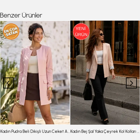
Benzer Ürünler
Kadın Pudra Beli Dikişli Uzun Ceket ARM-26K001017
Kadın Bej Şal Yaka Çeyrek Kol Kolları Puantiyeli Manşetli Düğmesiz Ceket ARM-26Y001119