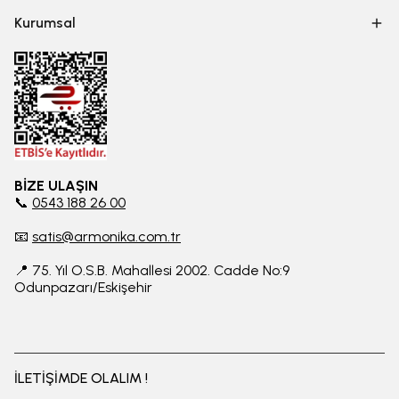
Kurumsal
BİZE ULAŞIN
📞
0543 188 26 00
📧
satis@armonika.com.tr
📍 75. Yıl O.S.B. Mahallesi 2002. Cadde No:9
Odunpazarı/Eskişehir
İLETİŞİMDE OLALIM !