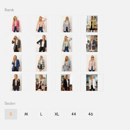
Renk
Beden
S
M
L
XL
44
46