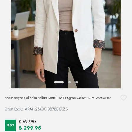
Kadın Beyaz Şal Yaka Kolları Garnili Tek Düğme Ceket ARM-26K001087
Ürün Kodu
:
ARM-26K001087BEYAZS
₺ 699.90
%
57
₺ 299.95