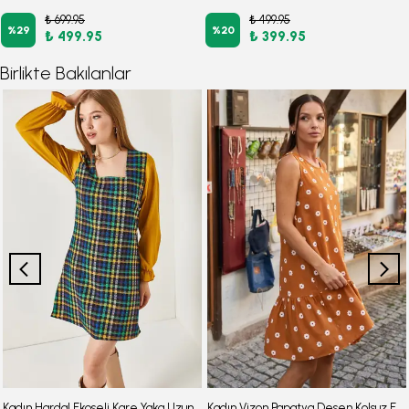
₺ 699.95
₺ 499.95
%
29
%
20
₺ 499.95
₺ 399.95
Birlikte Bakılanlar
Kadın Hardal Ekoseli Kare Yaka Uzun Kol Elbise ARM-22Y001182
Kadın Vizon Papatya Desen Kolsuz Eteği Fırfırlı Elbise ARM-22Y001123