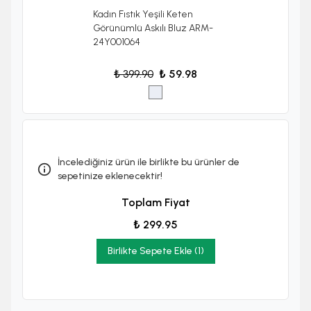
Kadın Fıstık Yeşili Keten
Görünümlü Askılı Bluz ARM-
24Y001064
₺ 399.90
₺ 59.98
İncelediğiniz ürün ile birlikte bu ürünler de
sepetinize eklenecektir!
Toplam Fiyat
₺ 299.95
Birlikte Sepete Ekle (1)