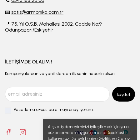
📞
0543 188 26 00
📧
satis@armonika.com.tr
📍 75. Yıl O.S.B. Mahallesi 2002. Cadde No:9
Odunpazarı/Eskişehir
İLETİŞİMDE OLALIM !
Kampanyalardan ve yeniliklerden ilk senin haberin olsun!
kaydet
Pazarlama e-postası almayı onaylıyorum.
Alışveriş deneyiminizi iyileştirmek için yasal
düzenlemelere uygun çerezler (cookies)
kullanıyoruz. Detaylı bilgiye
Gizlilik ve Çerez