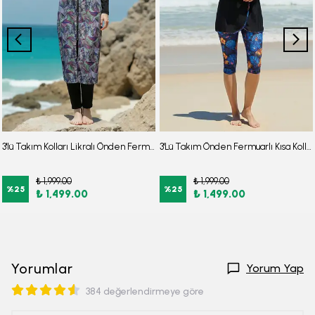
3'lü Takım Kolları Likralı Önden Fermuarlı Yırtmaçlı Maksi Burkini Tesettür Mayo D27
3'Lü Takım Önden Fermuarlı Kısa Kollu Diz Altı Taytlı Burkini Su İtici Kumaş Yarı Tesettür Mayo D52
₺ 1,999.00
₺ 1,999.00
%
25
%
25
₺ 1,499.00
₺ 1,499.00
Yorumlar
Yorum Yap
384 değerlendirmeye göre