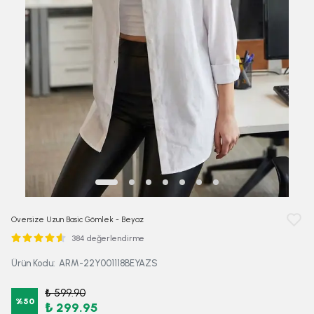
Oversize Uzun Basic Gömlek - Beyaz
384 değerlendirme
Ürün Kodu
:
ARM-22Y001118BEYAZS
₺ 599.90
%
50
₺ 299.95