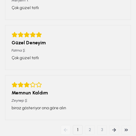
Meryem
Y.
Çok güzel tatlı
Güzel Deneyim
Fatma
Ş.
Çok güzel tatlı
Memnun Kaldım
Zeynep
Ş.
biraz gösteriyor ona göre alın
1
2
3