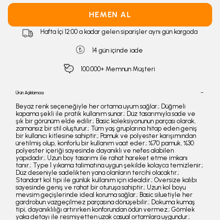
HEMEN AL
Hafta İçi 12:00 a kadar gelen siparişler aynı gün kargoda
14 gün içinde iade
100.000+ Memnun Müşteri
Ürün Açıklaması
Beyaz renk seçeneğiyle her ortama uyum sağlar.; Düğmeli
kapama şekli ile pratik kullanım sunar.; Düz tasarımıyla sade ve
şık bir görünüm elde edilir.; Basic koleksiyonunun parçası olarak,
zamansız bir stil oluşturur.; Tüm yaş gruplarına hitap eden geniş
bir kullanıcı kitlesine sahiptir.; Pamuk ve polyester karışımından
üretilmiş olup, konforlu bir kullanım vaat eder.; %70 pamuk, %30
polyester içeriği sayesinde dayanıklı ve nefes alabilen
yapıdadır.; Uzun boy tasarımı ile rahat hareket etme imkanı
tanır.; Type 1 yıkama talimatına uygun şekilde kolayca temizlenir.;
Düz deseniyle sadelikten yana olanların tercihi olacaktır.;
Standart kol tipi ile günlük kullanım için idealdir.; Oversize kalıbı
sayesinde geniş ve rahat bir oturuşa sahiptir.; Uzun kol boyu
mevsim geçişlerinde ideal koruma sağlar.; Basic siluetiyle her
gardrobun vazgeçilmez parçasına dönüşebilir.; Dokuma kumaş
tipi, dayanıklılığı artırırken konforundan ödün vermez.; Gömlek
yaka detayı ile resmiyetten uzak casual ortamlara uygundur.;