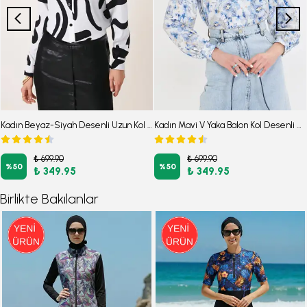
Kadın Beyaz-Siyah Desenli Uzun Kol Gömlek ARM-24K001017
Kadın Mavi V Yaka Balon Kol Desenli Gömlek ARM-25Y001016
₺ 699.90
₺ 699.90
%
50
%
50
₺ 349.95
₺ 349.95
Birlikte Bakılanlar