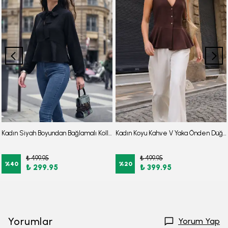
Kadın Siyah Boyundan Bağlamalı Kolları Lastikli Etek Ucu Volanlı Bluz ARM-26Y001061
Kadın Koyu Kahve V Yaka Önden Düğmeli Kolsuz Peplun Bluz ARM-26Y001110
₺ 499.95
₺ 499.95
%
40
%
20
₺ 299.95
₺ 399.95
Yorumlar
Yorum Yap