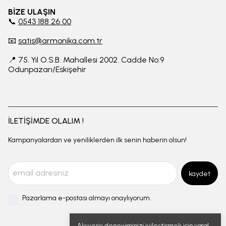
BİZE ULAŞIN
📞
0543 188 26 00
📧
satis@armonika.com.tr
📍 75. Yıl O.S.B. Mahallesi 2002. Cadde No:9
Odunpazarı/Eskişehir
İLETİŞİMDE OLALIM !
Kampanyalardan ve yeniliklerden ilk senin haberin olsun!
kaydet
Pazarlama e-postası almayı onaylıyorum.
Alışveriş deneyiminizi iyileştirmek için yasal