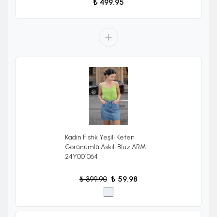
₺ 499.95
Kadın Fıstık Yeşili Keten
Görünümlü Askılı Bluz ARM-
24Y001064
₺ 399.90
₺ 59.98