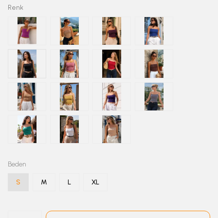
Renk
Beden
S
M
L
XL