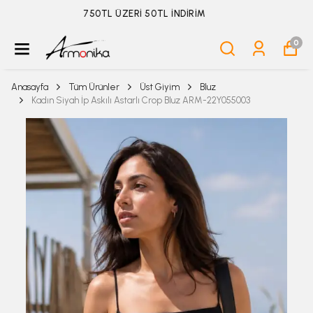
ÜYELİKSİZ SİPARİŞ İADE TALEBİ İÇİN TIKLA
0
Anasayfa
Tüm Ürünler
Üst Giyim
Bluz
Kadın Siyah İp Askılı Astarlı Crop Bluz ARM-22Y055003