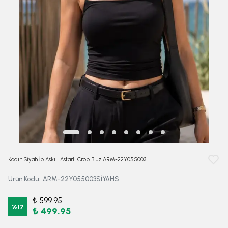
Kadın Siyah İp Askılı Astarlı Crop Bluz ARM-22Y055003
Ürün Kodu
:
ARM-22Y055003SİYAHS
₺ 599.95
%
17
₺ 499.95