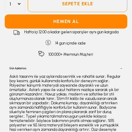
SEPETE EKLE
HEMEN AL
Hafta İçi 12:00 a kadar gelen siparişler aynı gün kargoda
14 gün içinde iade
100.000+ Memnun Müşteri
Ürün Açıklaması
Askılı tasarımı ile yaz aylarında serinlik ve rahatlık sunar.; Regular
boy kesimi, günlük kullanımda konforlu bir deneyim sağlar.;
Polyester karışımlı materyali sayesinde dayanıklı ve uzun
ömürlüdür.; Astarlı yapısı ile vücut hatlarını nazikçe sararak şık bir
görünüm kazandırır.; Havuz yakası, modern ve sofistike bir stil
oluşturmanıza olanak tanır.; Slim fit kalıbı ile vücudu saran ancak
sıkmayan bir yapıdadır.; Dokuma kumaşı, dayanıklılığı artırırken
aynı zamanda hafifliğiyle konforlu bir kullanım sunar.; Bodycone
siluetiyle feminen çizgileri ön plana çıkararak zarif bir duruş
sergiler.; Type1 yıkama talimatına uygun şekilde kolayca
temizlenebilir; böylece bakımının pratik olması sağlanır.; %95
polyester ve %5 likra materyal bileşeni esneklik ve yumuşaklık
hissi verirken aynı zamanda dayanıklılığı artırır.; Düz deseniyle