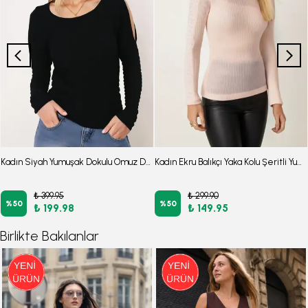
Kadın Siyah Yumuşak Dokulu Omuz Dekolteli Bluz ARM-26K001024
Kadın Ekru Balıkçı Yaka Kolu Şeritli Yumuşak Dokulu Bluz ARM-26K001043
₺ 399.95
₺ 299.90
%
50
%
50
₺ 199.98
₺ 149.95
Birlikte Bakılanlar