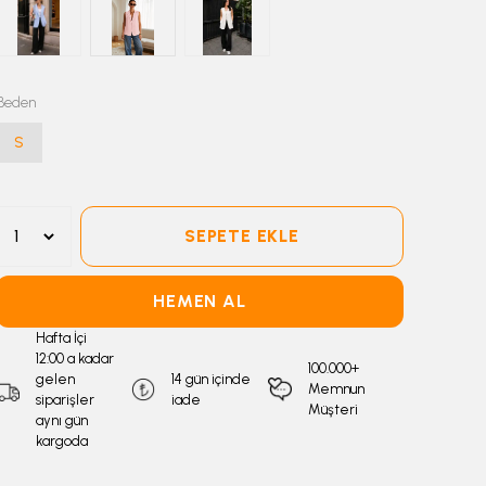
Beden
S
SEPETE EKLE
HEMEN AL
Hafta İçi
12:00 a kadar
100.000+
gelen
14 gün içinde
Memnun
siparişler
iade
Müşteri
aynı gün
kargoda