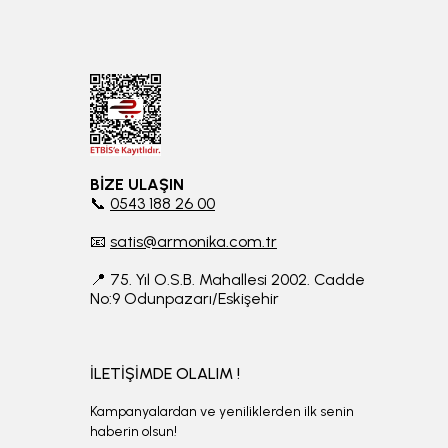
BİZE ULAŞIN
📞
0543 188 26 00
📧
satis@armonika.com.tr
📍 75. Yıl O.S.B. Mahallesi 2002. Cadde
No:9 Odunpazarı/Eskişehir
İLETİŞİMDE OLALIM !
Kampanyalardan ve yeniliklerden ilk senin
haberin olsun!