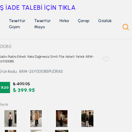
Tesettür
Tesettür
Hırka
Çorap
Gözlük
Giyim
Mayo
001085
Kadın Pudra Erkek Yaka Düğmesiz Simli File Astarlı Yelek ARM-
26Y001085
Ürün Kodu
:
ARM-26Y001085PUDRAS
₺ 499.95
%
20
₺ 399.95
Renk