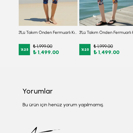
3'lü Takım Balıkçı Yaka Balon Kollu Burkini Su İtici Kumaş Tesettür Mayo SİYAH
3'Lü Takım Önden Fermuarlı Kısa Kollu Diz Altı Taytlı Burkini Su İtici Kumaş Yarı Tesettür Mayo D52
₺ 1,999.00
₺ 1,999.00
%
25
%
25
₺ 1,499.00
₺ 1,499.00
Yorumlar
Bu ürün için henüz yorum yapılmamış.