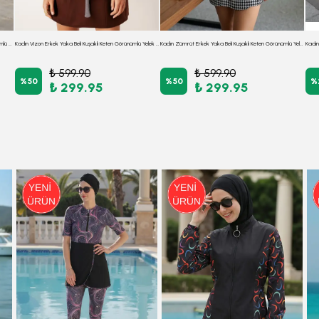
Kadın Ekru Siyah Erkek Yaka Beli Kuşaklı Keten Görünümlü Yelek ARM-25Y001079
Kadın Vizon Erkek Yaka Beli Kuşaklı Keten Görünümlü Yelek ARM-26K001055
Kadın Zümrüt Erkek Yaka Beli Kuşaklı Keten Görünümlü Yelek ARM-25Y001079
₺ 599.90
₺ 599.90
%
50
%
50
%
₺ 299.95
₺ 299.95