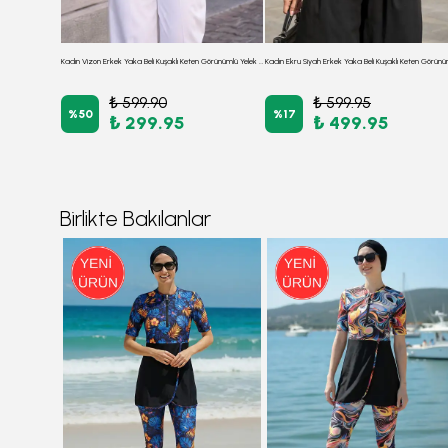
Kadın Saks Erkek Yaka Beli Kuşaklı Keten Görünümlü Yelek ARM-26K001055
Kadın Vizon Erkek Yaka Beli Kuşaklı Keten Görünümlü Yelek ARM-25Y001079
₺ 599.90
₺ 599.95
%
50
%
17
₺ 299.95
₺ 499.95
Birlikte Bakılanlar