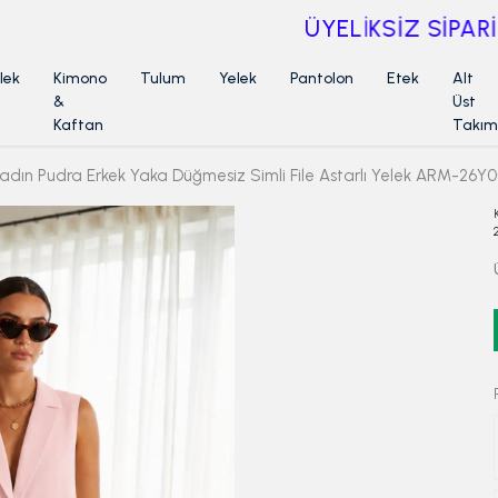
ÜYELİKSİZ SİPARİŞ İADE TALEBİ İÇİN TIKLA
lek
Kimono
Tulum
Yelek
Pantolon
Etek
Alt
&
Üst
Kaftan
Takım
adın Pudra Erkek Yaka Düğmesiz Simli File Astarlı Yelek ARM-26Y