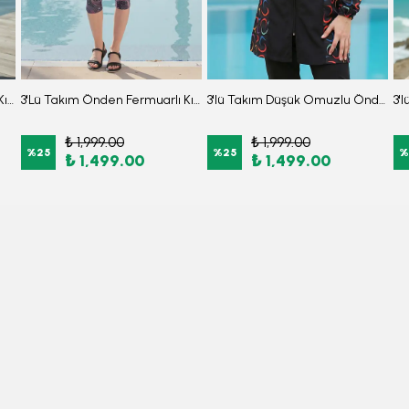
3'Lü Takım Önden Fermuarlı Kısa Kollu Diz Altı Taytlı Burkini Su İtici Kumaş Yarı Tesettür Mayo D47
3'Lü Takım Önden Fermuarlı Kısa Kollu Diz Altı Taytlı Burkini Su İtici Kumaş Yarı Tesettür Mayo D24
3'lü Takım Düşük Omuzlu Önden Fermuarlı Arkası Lastikli Yırtmaçlı Burkini Tesettür Mayo D33
₺ 1,999.00
₺ 1,999.00
%
25
%
25
%
₺ 1,499.00
₺ 1,499.00