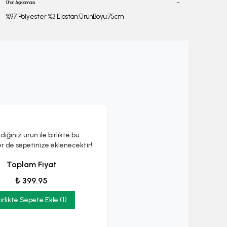
Ürün Açıklaması
%97 Polyester %3 Elastan;ÜrünBoyu:75cm
diğiniz ürün ile birlikte bu
er de sepetinize eklenecektir!
Toplam Fiyat
₺ 399.95
irlikte Sepete Ekle (1)