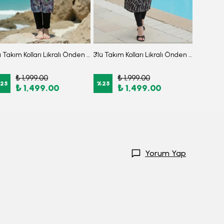
3'lü Takım Kolları Likralı Önden Fermuarlı Yırtmaçlı Maksi Burkini Tesettür Mayo D27
3'lü Takım Kolları Likralı Önden Fermuarlı Yırtmaçlı Maksi Burkini Tesettür Mayo D26
₺ 1,999.00
₺ 1,999.00
₺
25
%
25
%
25
₺ 1,499.00
₺ 1,499.00
₺
Yorum Yap