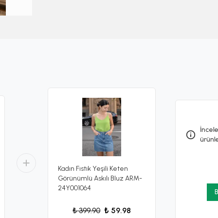
İncele
ürünl
Kadın Fıstık Yeşili Keten
Görünümlü Askılı Bluz ARM-
24Y001064
B
₺ 399.90
₺ 59.98