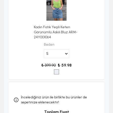
Kadın Fıstık Yeşili Keten
Görünümlü Askılı Bluz ARM-
24Y001064
Beden
₺ 399.90
₺ 59.98
İncelediğiniz ürün ile birlikte bu ürünler de
sepetinize eklenecektir!
Toplam Fiyat