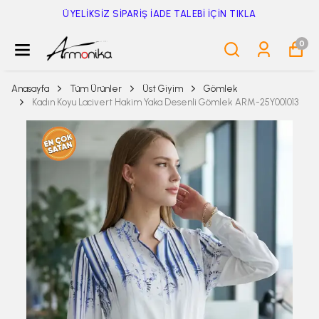
ÜYELİKSİZ SİPARİŞ İADE TALEBİ İÇİN TIKLA
0
Anasayfa
Tüm Ürünler
Üst Giyim
Gömlek
Kadın Koyu Lacivert Hakim Yaka Desenli Gömlek ARM-25Y001013