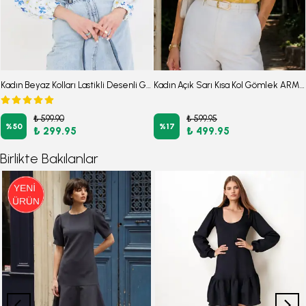
Kadın Beyaz Kolları Lastikli Desenli Gömlek ARM-25Y001014
Kadın Açık Sarı Kısa Kol Gömlek ARM-26Y001120
₺ 599.90
₺ 599.95
%
50
%
17
₺ 299.95
₺ 499.95
Birlikte Bakılanlar