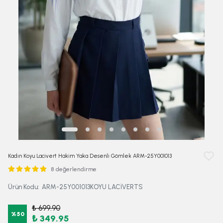
Kadın Koyu Lacivert Hakim Yaka Desenli Gömlek ARM-25Y001013
8 değerlendirme
Ürün Kodu
:
ARM-25Y001013KOYU LACİVERTS
₺ 699.90
%
50
₺ 349.95