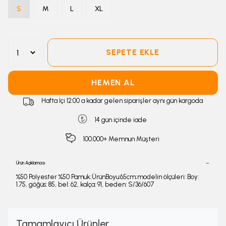
S
M
L
XL
SEPETE EKLE
HEMEN AL
Hafta İçi 12:00 a kadar gelen siparişler aynı gün kargoda
14 gün içinde iade
100.000+ Memnun Müşteri
Ürün Açıklaması
%50 Polyester %50 Pamuk;ÜrünBoyu:65cm;modelin ölçüleri: Boy:
1.75, göğüs: 85, bel: 62, kalça: 91, beden: S/36/607
Tamamlayıcı Ürünler