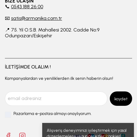
BİZE ULAŞIN
📞
0543 188 26 00
📧
satis@armonika.com.tr
📍 75. Yıl O.S.B. Mahallesi 2002. Cadde No:9
Odunpazarı/Eskişehir
İLETİŞİMDE OLALIM !
Kampanyalardan ve yeniliklerden ilk senin haberin olsun!
kaydet
Pazarlama e-postası almayı onaylıyorum.
Alışveriş deneyiminizi iyileştirmek için yasal
düzenlemelere uygun çerezler (cookies)