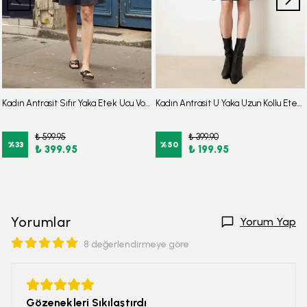
Kadın Antrasit Sıfır Yaka Etek Ucu Volanlı Kısa Kol Fermuarlı Elbise ARM-26Y001057
Kadın Antrasit U Yaka Uzun Kollu Etek Ucu Fırfırlı Likralı Elbise ARM-26K001012
₺ 599.95
₺ 399.90
%
33
%
50
₺ 399.95
₺ 199.95
Yorumlar
Yorum Yap
8 değerlendirmeye göre
Gözenekleri Sıkılaştırdı