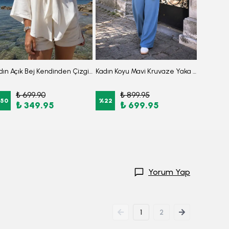
Kadın Açık Bej Kendinden Çizgili Önden Bağlamalı Kimono Gömlek ARM-24Y001101
Kadın Koyu Mavi Kruvaze Yaka Sırtı V Detaylı Cepli Kuşaklı Bol Paça Tulum ARM-24Y001073
₺ 699.90
₺ 899.95
₺
50
%
22
%
50
₺ 349.95
₺ 699.95
Yorum Yap
1
2