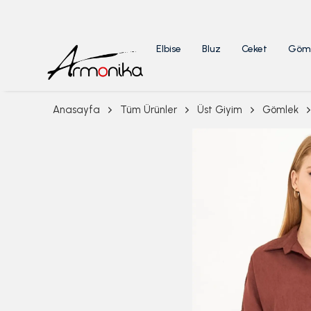
Elbise
Bluz
Ceket
Göm
Anasayfa
Tüm Ürünler
Üst Giyim
Gömlek