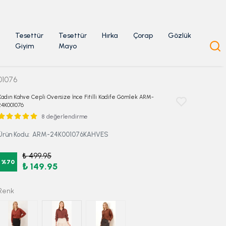
Tesettür
Tesettür
Hırka
Çorap
Gözlük
Giyim
Mayo
01076
Kadın Kahve Cepli Oversize İnce Fitilli Kadife Gömlek ARM-
24K001076
8 değerlendirme
Ürün Kodu
:
ARM-24K001076KAHVES
₺ 499.95
%
70
₺ 149.95
Renk