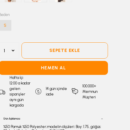
Beden
S
SEPETE EKLE
HEMEN AL
Hafta İçi
12:00 a kadar
100.000+
gelen
14 gün içinde
Memnun
siparişler
iade
Müşteri
aynı gün
kargoda
Ürün Açıklaması
%50 Pamuk %50 Polyester;modelin ölçüleri: Boy: 1.75, göğüs: