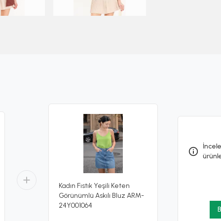
İncele
ürünl
Kadın Fıstık Yeşili Keten
Görünümlü Askılı Bluz ARM-
24Y001064
B