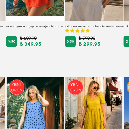
Kadın Lacivert-Beyaz Desenli Uzun Kol Gömlek ARM-22K001123
Kadın Oranj Kendinden Çizgili Önden Bağlamalı Kimono Gömlek ARM-24Y001101
Kadın Sarı Hakim Yaka Kısa Kollu Gömlek ARM-25Y001040
Kadın
₺ 699.90
₺ 599.90
%
50
%
50
%
₺ 349.95
₺ 299.95