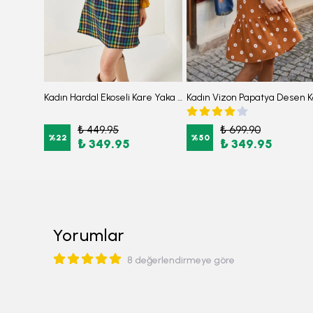
3’lü Çizgili Pamuklu Kadın Patik Çorap Seti Karışık2
Kadın Hardal Ekoseli Kare Yaka Uzun Kol Elbise ARM-22Y001182
₺ 449.95
₺ 699.90
%
22
%
50
₺ 349.95
₺ 349.95
Yorumlar
8 değerlendirmeye göre