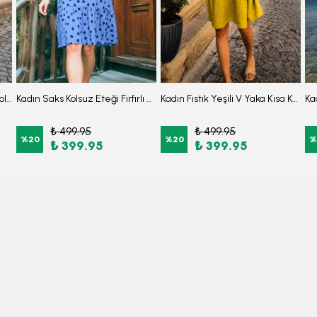
Kadın Vizon Papatya Desen Kolsuz Eteği Fırfırlı Elbise ARM-22Y001123
Kadın Saks Kolsuz Eteği Fırfırlı Elbise ARM-26Y001117
Kadın Fıstık Yeşili V Yaka Kısa Kol Fırfırlı Elbise ARM-26Y001107
₺ 499.95
₺ 499.95
%
20
%
20
%
₺ 399.95
₺ 399.95