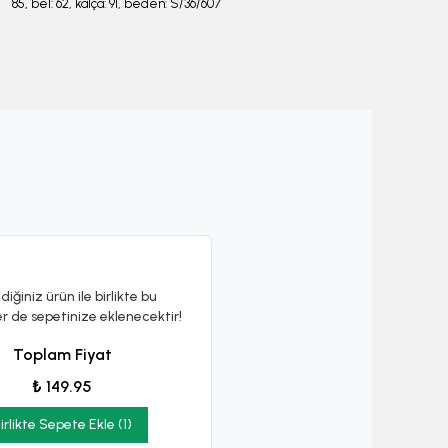
85, bel: 62, kalça: 91, beden: S/36/607
diğiniz ürün ile birlikte bu
er de sepetinize eklenecektir!
Toplam Fiyat
₺ 149.95
irlikte Sepete Ekle (1)