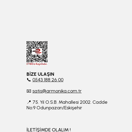
BİZE ULAŞIN
📞
0543 188 26 00
📧
satis@armonika.com.tr
📍 75. Yıl O.S.B. Mahallesi 2002. Cadde
No:9 Odunpazarı/Eskişehir
İLETİŞİMDE OLALIM !