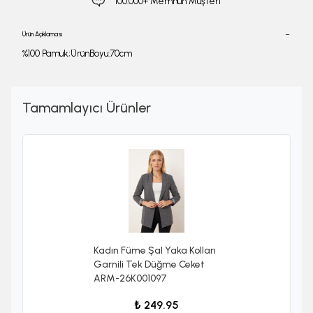
100.000+ Memnun Müşteri
Ürün Açıklaması
%100 Pamuk;ÜrünBoyu:70cm
Tamamlayıcı Ürünler
Kadın Füme Şal Yaka Kolları
Garnili Tek Düğme Ceket
ARM-26K001097
₺ 249.95