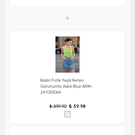
Kadın Fıstık Yeşili Keten
Görünümlü Askılı Bluz ARM-
24Y001064
₺ 399.90
₺ 59.98