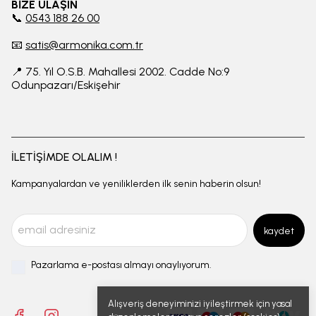
BİZE ULAŞIN
📞
0543 188 26 00
📧
satis@armonika.com.tr
📍 75. Yıl O.S.B. Mahallesi 2002. Cadde No:9
Odunpazarı/Eskişehir
İLETİŞİMDE OLALIM !
Kampanyalardan ve yeniliklerden ilk senin haberin olsun!
kaydet
Pazarlama e-postası almayı onaylıyorum.
Alışveriş deneyiminizi iyileştirmek için yasal