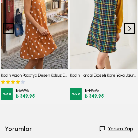
Kadın Vizon Papatya Desen Kolsuz Eteği Fırfırlı Elbise ARM-22Y001123
Kadın Hardal Ekoseli Kare Yaka Uzun Kol Elbise ARM-22Y001182
₺ 699.90
₺ 449.95
%
50
%
22
₺ 349.95
₺ 349.95
Yorumlar
Yorum Yap