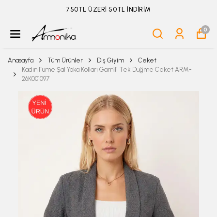
ÜYELİKSİZ SİPARİŞ İADE TALEBİ İÇİN TIKLA
0
Anasayfa
Tüm Ürünler
Dış Giyim
Ceket
Kadın Füme Şal Yaka Kolları Garnili Tek Düğme Ceket ARM-
26K001097