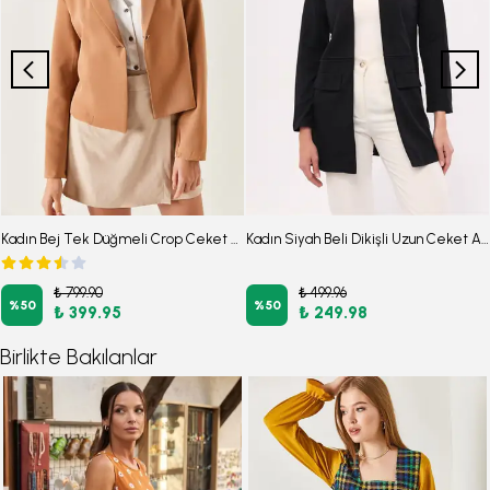
Kadın Bej Tek Düğmeli Crop Ceket Arm-22y001237
Kadın Siyah Beli Dikişli Uzun Ceket ARM-20K001021
₺ 799.90
₺ 499.96
%
50
%
50
₺ 399.95
₺ 249.98
Birlikte Bakılanlar