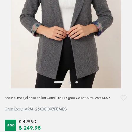
Kadın Füme Şal Yaka Kolları Garnili Tek Düğme Ceket ARM-26K001097
Ürün Kodu
:
ARM-26K001097FÜMES
₺ 499.90
%
50
₺ 249.95