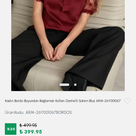
Kadın Bordo Boyundan Bağlamalı Kolları Dantelli Saten Bluz ARM-26Y001067
Ürün Kodu
:
ARM-26Y001067BORDOS
₺ 499.95
%
20
₺ 399.95