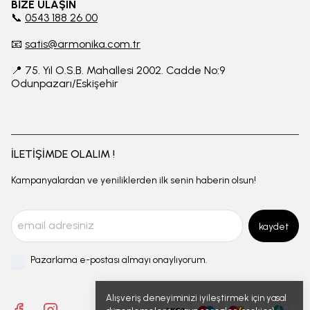
BİZE ULAŞIN
📞
0543 188 26 00
📧
satis@armonika.com.tr
📍 75. Yıl O.S.B. Mahallesi 2002. Cadde No:9
Odunpazarı/Eskişehir
İLETİŞİMDE OLALIM !
Kampanyalardan ve yeniliklerden ilk senin haberin olsun!
kaydet
Pazarlama e-postası almayı onaylıyorum.
Alışveriş deneyiminizi iyileştirmek için yasal