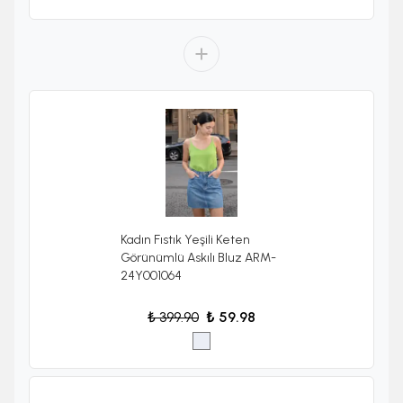
Kadın Fıstık Yeşili Keten
Görünümlü Askılı Bluz ARM-
24Y001064
₺ 399.90
₺ 59.98