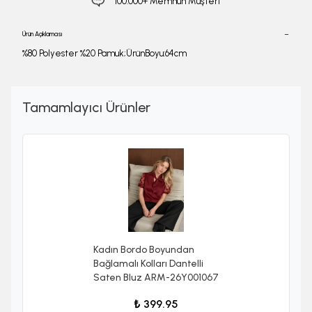
100.000+ Memnun Müşteri
Ürün Açıklaması
%80 Polyester %20 Pamuk;ÜrünBoyu:64cm
Tamamlayıcı Ürünler
Kadın Bordo Boyundan
Bağlamalı Kolları Dantelli
Saten Bluz ARM-26Y001067
₺ 399.95