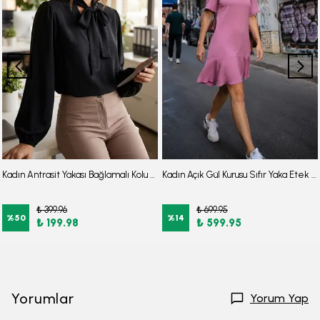
Kadın Antrasit Yakası Bağlamalı Kolu Lastikli Bluz ARM-25K001096
Kadın Açık Gül Kurusu Sıfır Yaka Etek Ucu Volanlı Kısa Kol Fermuarlı Elbise ARM-26Y001057
₺ 399.96
₺ 699.95
%
50
%
14
₺ 199.98
₺ 599.95
Yorumlar
Yorum Yap