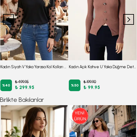
Kadın Siyah V Yaka Yarasa Kol Kolları Desenli Bluz ARM-26Y001065
Kadın Açık Kahve U Yaka Düğme Detaylı Önden Yırtmaçlı Yumuşak Dokulu Bluz ARM-26K001038
₺ 499.95
₺ 199.90
%
40
%
50
₺ 299.95
₺ 99.95
Birlikte Bakılanlar