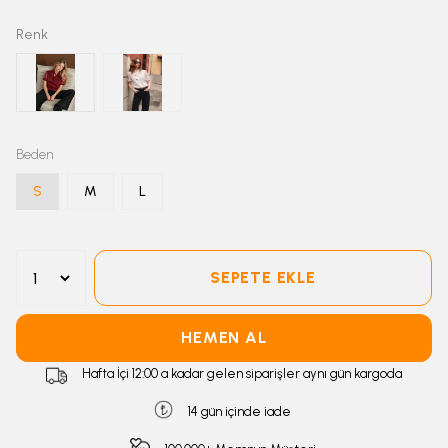
Renk
Beden
S
M
L
SEPETE EKLE
HEMEN AL
Hafta İçi 12:00 a kadar gelen siparişler aynı gün kargoda
14 gün içinde iade