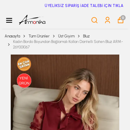
ÜYELİKSİZ SİPARİŞ İADE TALEBİ İÇİN TIKLA
0
Anasayfa
Tüm Ürünler
Üst Giyim
Bluz
Kadın Bordo Boyundan Bağlamalı Kolları Dantelli Saten Bluz ARM-
26Y001067