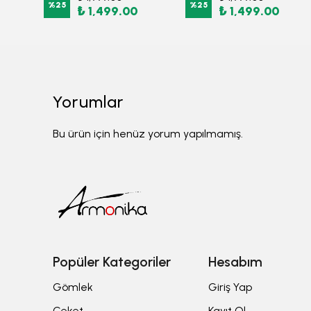
%
25
%
25
₺ 1,499.00
₺ 1,499.00
Yorumlar
Bu ürün için henüz yorum yapılmamış.
Popüler Kategoriler
Hesabım
Gömlek
Giriş Yap
Ceket
Kayıt Ol