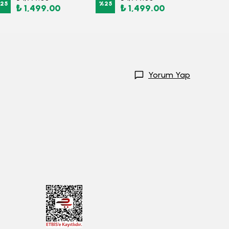
25
%
25
%
25
₺ 1,499.00
₺ 1,499.00
₺
Yorum Yap