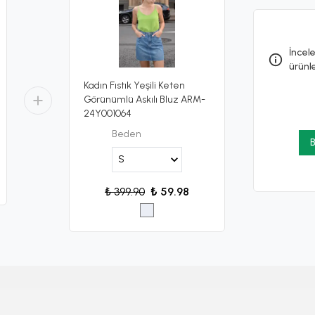
İncele
ürünl
Kadın Fıstık Yeşili Keten
Görünümlü Askılı Bluz ARM-
24Y001064
Beden
B
₺ 399.90
₺ 59.98