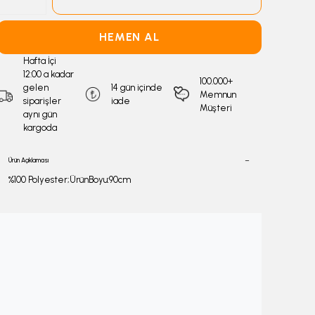
HEMEN AL
Hafta İçi
12:00 a kadar
100.000+
gelen
14 gün içinde
Memnun
siparişler
iade
Müşteri
aynı gün
kargoda
Ürün Açıklaması
%100 Polyester;ÜrünBoyu:90cm