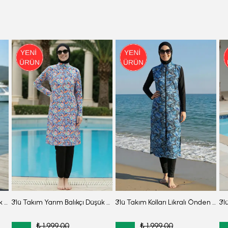
3'Lü Takım Yarım Balıkçı Düşük Omuz Yarasakol Likralı Kumaş Burkini Tesettür Mayo D48
3'lü Takım Yarım Balıkçı Düşük Omuz Yarasakol Likralı Kumaş Burkini Tesettür Mayo D49
3'lü Takım Kolları Likralı Önden Fermuarlı Yırtmaçlı Maksi Burkini Tesettür Mayo D25
₺ 1,999.00
₺ 1,999.00