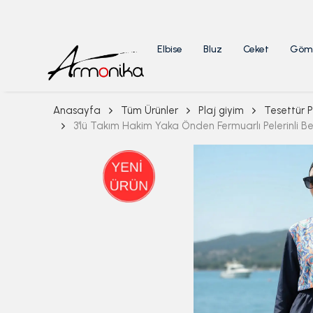
Elbise
Bluz
Ceket
Göm
Anasayfa
Tüm Ürünler
Plaj giyim
Tesettür P
3'lü Takım Hakim Yaka Önden Fermuarlı Pelerinli Be