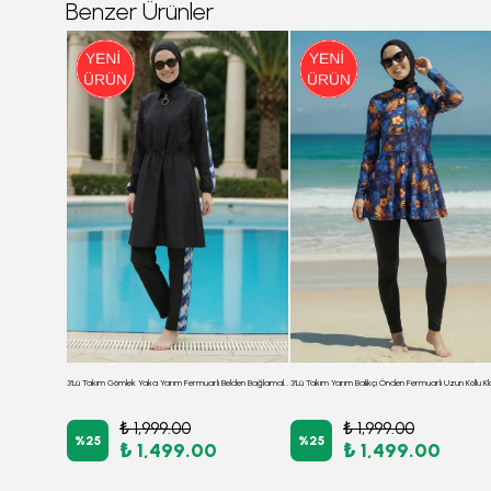
Benzer Ürünler
3'lü Takım Düşük Omuzlu Önden Fermuarlı Arkası Lastikli Yırtmaçlı Burkini Tesettür Mayo D6
3'Lü Takım Gömlek Yaka Yarım Fermuarlı Belden Bağlamalı Burkini Paraşüt Kumaş Tesettür Mayo D8
₺ 1,999.00
₺ 1,999.00
%
25
%
25
₺ 1,499.00
₺ 1,499.00