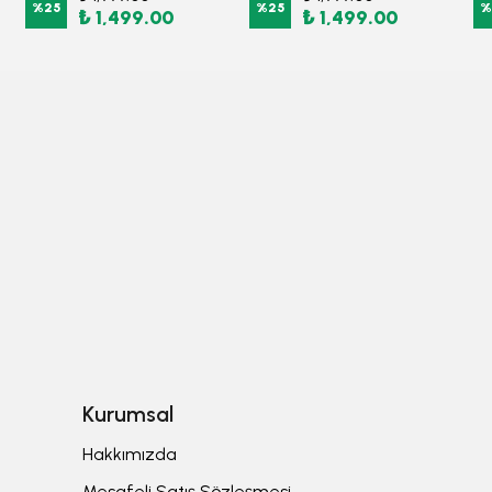
%
25
%
25
%
₺ 1,499.00
₺ 1,499.00
Kurumsal
Hakkımızda
Mesafeli Satış Sözleşmesi