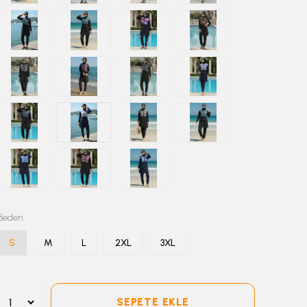
Beden
S
M
L
2XL
3XL
SEPETE EKLE