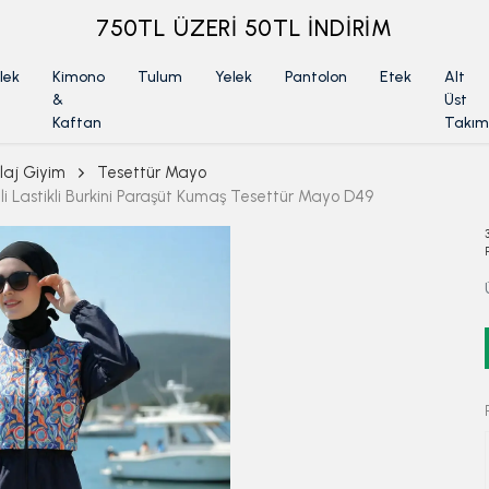
ÜYELİKSİZ SİPARİŞ İADE TALEBİ İÇİN TIKLA
lek
Kimono
Tulum
Yelek
Pantolon
Etek
Alt
&
Üst
Kaftan
Takım
laj Giyim
Tesettür Mayo
li Lastikli Burkini Paraşüt Kumaş Tesettür Mayo D49