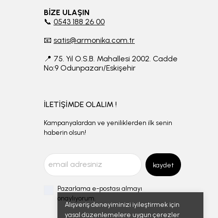
BİZE ULAŞIN
📞
0543 188 26 00
📧
satis@armonika.com.tr
📍 75. Yıl O.S.B. Mahallesi 2002. Cadde
No:9 Odunpazarı/Eskişehir
İLETİŞİMDE OLALIM !
Kampanyalardan ve yeniliklerden ilk senin
haberin olsun!
kaydet
Pazarlama e-postası almayı
onaylıyorum.
Alışveriş deneyiminizi iyileştirmek için
yasal düzenlemelere uygun çerezler