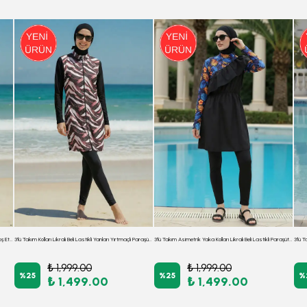
3'Lü Takım Yarım Balıkçı Önden Fermuarlı Uzun Kollu Kloş Etekli Burkini Tesettür Mayo D52
3'lü Takım Kolları Likralı Beli Lastikli Yanları Yırtmaçlı Paraşüt Kumaş Burkini Tesettür Mayo D62
3'lü Takım Asimetrik Yaka Kolları Likralı Beli Lastikli Paraşüt Kumaş Burkini Tesettür Mayo D52
₺ 1,999.00
₺ 1,999.00
%
25
%
25
%
₺ 1,499.00
₺ 1,499.00