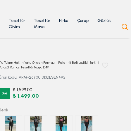
Tesettür
Tesettür
Hırka
Çorap
Gözlük
Giyim
Mayo
3'lü Takım Hakim Yaka Önden Fermuarlı Pelerinli Beli Lastikli Burkini
Paraşüt Kumaş Tesettür Mayo D49
Ürün Kodu
:
ARM-26Y001013DESEN49S
₺ 1,599.00
%
6
₺ 1,499.00
Renk