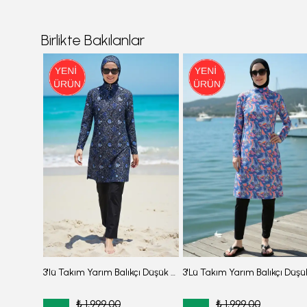
Birlikte Bakılanlar
Kadın Kırmızı Boyundan Bağlamalı Tesettür Mayo Eşarp ARM-26Y001031
3'lü Takım Yarım Balıkçı Düşük Omuz Yarasakol Likralı Kumaş Burkini Tesettür Mayo D32
₺ 1,999.00
₺ 1,999.00