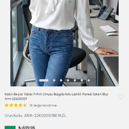
Kadın Beyaz Yakası Fırfırlı Omuzu Büzgülü Kolu Lastikli Pamuk Saten Bluz
Arm-22k001059
18 değerlendirme
Ürün Kodu
:
ARM-22K001059BEYAZL
₺ 599.95