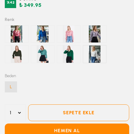
%
42
₺ 349.95
Renk
Beden
L
SEPETE EKLE
HEMEN AL