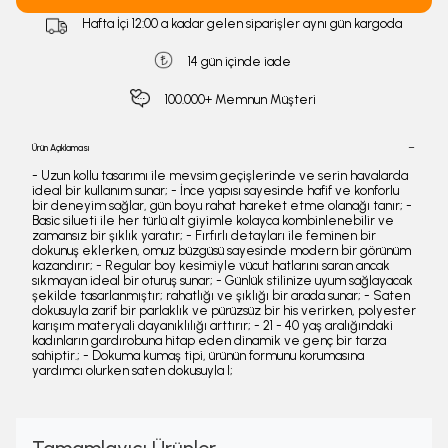
Hafta İçi 12:00 a kadar gelen siparişler aynı gün kargoda
14 gün içinde iade
100.000+ Memnun Müşteri
Ürün Açıklaması
- Uzun kollu tasarımı ile mevsim geçişlerinde ve serin havalarda
ideal bir kullanım sunar; - İnce yapısı sayesinde hafif ve konforlu
bir deneyim sağlar, gün boyu rahat hareket etme olanağı tanır; -
Basic silueti ile her türlü alt giyimle kolayca kombinlenebilir ve
zamansız bir şıklık yaratır; - Fırfırlı detayları ile feminen bir
dokunuş eklerken, omuz büzgüsü sayesinde modern bir görünüm
kazandırır; - Regular boy kesimiyle vücut hatlarını saran ancak
sıkmayan ideal bir oturuş sunar; - Günlük stilinize uyum sağlayacak
şekilde tasarlanmıştır; rahatlığı ve şıklığı bir arada sunar; - Saten
dokusuyla zarif bir parlaklık ve pürüzsüz bir his verirken, polyester
karışım materyali dayanıklılığı arttırır; - 21 - 40 yaş aralığındaki
kadınların gardırobuna hitap eden dinamik ve genç bir tarza
sahiptir.; - Dokuma kumaş tipi, ürünün formunu korumasına
yardımcı olurken saten dokusuyla l;
Tamamlayıcı Ürünler