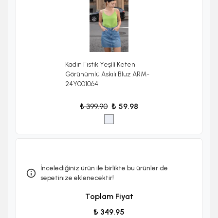
Kadın Fıstık Yeşili Keten
Görünümlü Askılı Bluz ARM-
24Y001064
₺ 399.90
₺ 59.98
İncelediğiniz ürün ile birlikte bu ürünler de
sepetinize eklenecektir!
Toplam Fiyat
₺ 349.95