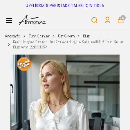
ÜYELİKSİZ SİPARİŞ İADE TALEBİ İÇİN TIKLA
0
Anasayfa
Tüm Ürünler
Üst Giyim
Bluz
Kadın Beyaz Yakası Fırfırlı Omuzu Büzgülü Kolu Lastikli Pamuk Saten
Bluz Arm-22k001059