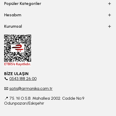
Popüler Kategoriler
Hesabım
Kurumsal
BİZE ULAŞIN
📞
0543 188 26 00
📧
satis@armonika.com.tr
📍 75. Yıl O.S.B. Mahallesi 2002. Cadde No:9
Odunpazarı/Eskişehir