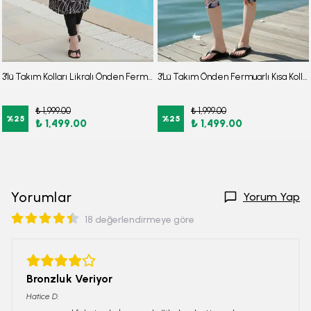
3'lü Takım Kolları Likralı Önden Fermuarlı Yırtmaçlı Maksi Burkini Tesettür Mayo D26
3'Lü Takım Önden Fermuarlı Kısa Kollu Diz Altı Taytlı Burkini Su İtici Kumaş Yarı Tesettür Mayo D47
₺ 1,999.00
₺ 1,999.00
%
25
%
25
₺ 1,499.00
₺ 1,499.00
Yorumlar
Yorum Yap
18 değerlendirmeye göre
Bronzluk Veriyor
Hatice
D.