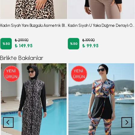
Kadın Siyah Yanı Büzgülü Asimetrik Bluz ARM-26K042002
Kadın Siyah U Yaka Düğme Detaylı Önden Yırtmaçlı Yumuşak Dokulu Bluz ARM-26K001038
₺ 299.90
₺ 199.90
%
50
%
50
₺ 149.95
₺ 99.95
Birlikte Bakılanlar