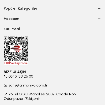
Popüler Kategoriler
Hesabım
Kurumsal
BİZE ULAŞIN
📞
0543 188 26 00
📧
satis@armonika.com.tr
📍 75. Yıl O.S.B. Mahallesi 2002. Cadde No:9
Odunpazarı/Eskişehir