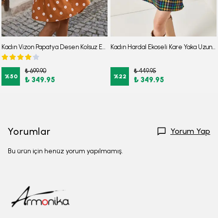
Kadın Vizon Papatya Desen Kolsuz Eteği Fırfırlı Elbise ARM-22Y001123
Kadın Hardal Ekoseli Kare Yaka Uzun Kol Elbise ARM-22Y001182
₺ 699.90
₺ 449.95
%
50
%
22
₺ 349.95
₺ 349.95
Yorumlar
Yorum Yap
Bu ürün için henüz yorum yapılmamış.