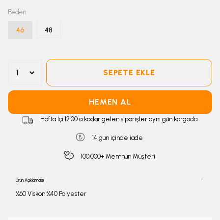
Beden
46
48
SEPETE EKLE
HEMEN AL
Hafta İçi 12:00 a kadar gelen siparişler aynı gün kargoda
14 gün içinde iade
100.000+ Memnun Müşteri
Ürün Açıklaması
%60 Viskon %40 Polyester