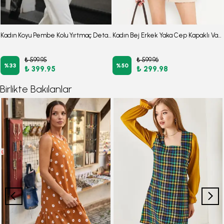
Kadın Koyu Pembe Kolu Yırtmaç Detaylı Crop Kısa Kol Ceket ARM-24Y001048
Kadın Bej Erkek Yaka Cep Kapaklı Vatkalı Oversize Ceket ARM-25K001060
₺ 599.95
₺ 599.96
%
33
%
50
₺ 399.95
₺ 299.98
Birlikte Bakılanlar