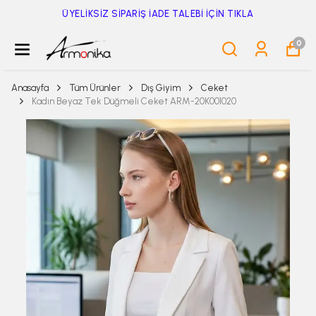
750TL ÜZERİ 50TL İNDİRİM
0
Anasayfa
Tüm Ürünler
Dış Giyim
Ceket
Kadın Beyaz Tek Düğmeli Ceket ARM-20K001020