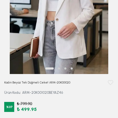
Kadın Beyaz Tek Düğmeli Ceket ARM-20K001020
Ürün Kodu
:
ARM-20K001020BEYAZ46
₺ 799.90
%
37
₺ 499.95