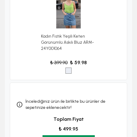
Kadın Fıstık Yeşili Keten
Görünümlü Askılı Bluz ARM-
24Y001064
₺ 399.90
₺ 59.98
İncelediğiniz ürün ile birlikte bu ürünler de
sepetinize eklenecektir!
Toplam Fiyat
₺ 499.95