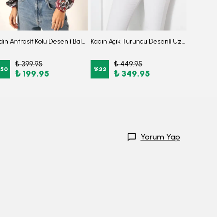
Kadın Antrasit Kolu Desenli Balonlu Triko Kazak ARM-20K081001
Kadın Açık Turuncu Desenli Uzun Kol Gömlek ARM-24K001023
₺ 399.95
₺ 449.95
₺
50
%
22
%
25
₺ 199.95
₺ 349.95
₺
Yorum Yap