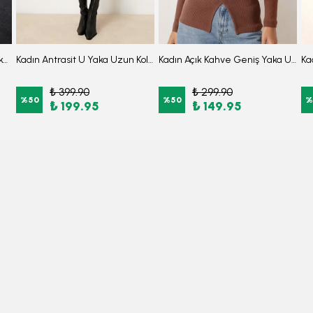
Kadın Açık Gül Kurusu Sıfır Yaka Etek Ucu Volanlı Kısa Kol Fermuarlı Elbise ARM-26Y001057
Kadın Antrasit U Yaka Uzun Kollu Etek Ucu Fırfırlı Likralı Elbise ARM-26K001012
Kadın Açık Kahve Geniş Yaka Uzun Kollu Önden Yırtmaçlı Düğmeli Bluz ARM-26K001008
₺ 399.90
₺ 299.90
%
50
%
50
%
₺ 199.95
₺ 149.95