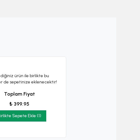
diğiniz ürün ile birlikte bu
er de sepetinize eklenecektir!
Toplam Fiyat
₺ 399.95
irlikte Sepete Ekle (1)