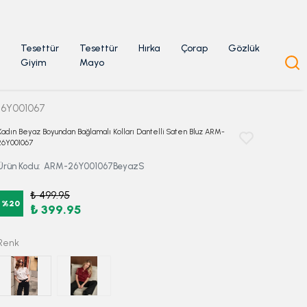
Tesettür
Tesettür
Hırka
Çorap
Gözlük
Giyim
Mayo
-26Y001067
Kadın Beyaz Boyundan Bağlamalı Kolları Dantelli Saten Bluz ARM-
26Y001067
Ürün Kodu
:
ARM-26Y001067BeyazS
₺ 499.95
%
20
₺ 399.95
Renk