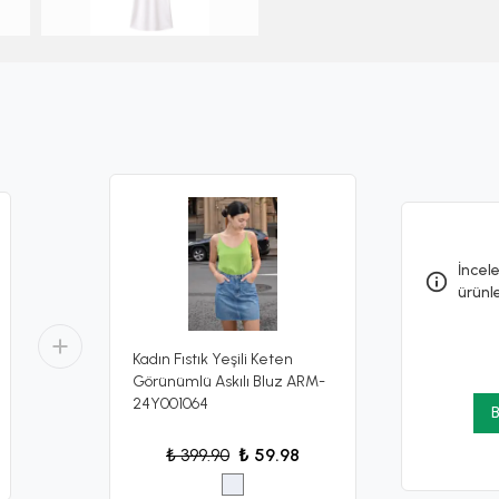
İncele
ürünl
Kadın Fıstık Yeşili Keten
Görünümlü Askılı Bluz ARM-
24Y001064
B
₺ 399.90
₺ 59.98