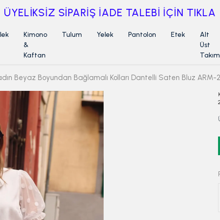
ÜYELİKSİZ SİPARİŞ İADE TALEBİ İÇİN TIKLA
lek
Kimono
Tulum
Yelek
Pantolon
Etek
Alt
&
Üst
Kaftan
Takım
adın Beyaz Boyundan Bağlamalı Kolları Dantelli Saten Bluz ARM