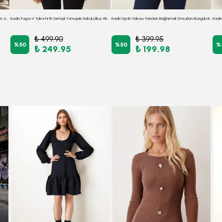
Kadın Siyah V Yaka Yarasa Kol Kolları Desenli Bluz ARM-26Y001065
Kadın Fuşya V Yaka Fırfır Detaylı Yumuşak Dokulu Bluz ARM-26K001045
Kadın Siyah Yakası Yandan Bağlamalı Omuzları Büzgülü Bluz ARM-26K001068
₺ 499.90
₺ 399.95
%
50
%
50
%
₺ 249.95
₺ 199.98