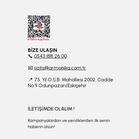
BİZE ULAŞIN
📞
0543 188 26 00
📧
satis@armonika.com.tr
📍 75. Yıl O.S.B. Mahallesi 2002. Cadde
No:9 Odunpazarı/Eskişehir
İLETİŞİMDE OLALIM !
Kampanyalardan ve yeniliklerden ilk senin
haberin olsun!