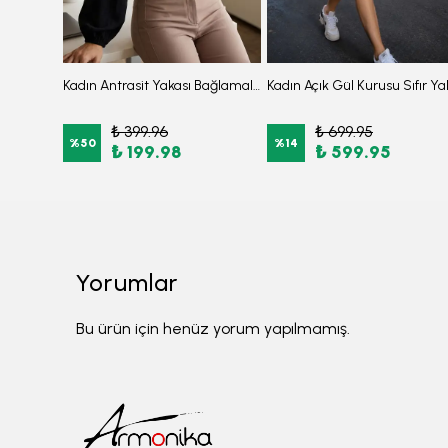
3'lü Takım Düşük Omuzlu Önden Fermuarlı Arkası Lastikli Yırtmaçlı Burkini Tesettür Mayo D33
Kadın Antrasit Yakası Bağlamalı Kolu Lastikli Bluz ARM-25K001096
₺ 399.96
₺ 699.95
%
50
%
14
₺ 199.98
₺ 599.95
Yorumlar
Bu ürün için henüz yorum yapılmamış.