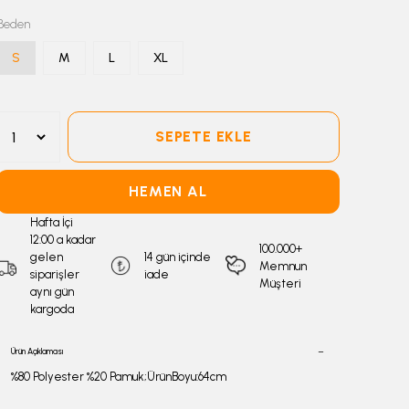
Beden
S
M
L
XL
SEPETE EKLE
HEMEN AL
Hafta İçi
12:00 a kadar
100.000+
gelen
14 gün içinde
Memnun
siparişler
iade
Müşteri
aynı gün
kargoda
Ürün Açıklaması
%80 Polyester %20 Pamuk;ÜrünBoyu:64cm