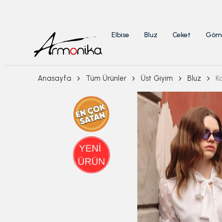
Elbise
Bluz
Ceket
Göm
Anasayfa
Tüm Ürünler
Üst Giyim
Bluz
K