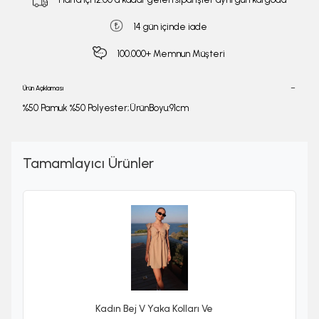
14 gün içinde iade
100.000+ Memnun Müşteri
Ürün Açıklaması
%50 Pamuk %50 Polyester;ÜrünBoyu:91cm
Tamamlayıcı Ürünler
Kadın Bej V Yaka Kolları Ve