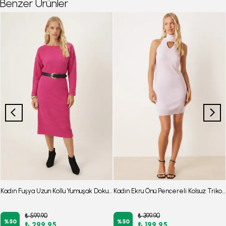
Benzer Ürünler
Kadın Fuşya Uzun Kollu Yumuşak Dokulu Salaş Elbise ARM-26K001078
Kadın Ekru Önü Pencereli Kolsuz Triko Elbise ARM-26K136063
₺ 599.90
₺ 399.90
%
50
%
50
₺ 299.95
₺ 199.95