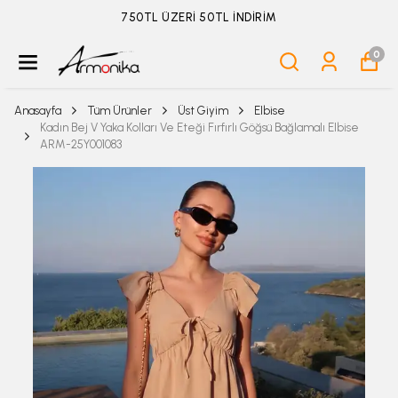
750TL ÜZERİ 50TL İNDİRİM
0
Anasayfa
Tüm Ürünler
Üst Giyim
Elbise
Kadın Bej V Yaka Kolları Ve Eteği Fırfırlı Göğsü Bağlamalı Elbise
ARM-25Y001083