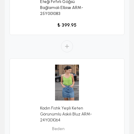
Eteği Fırfırlı Göğsü
Bağlamalı Elbise ARM-
25Y001083
₺ 399.95
Kadın Fıstık Yeşili Keten
Görünümlü Askılı Bluz ARM-
24Y001064
Beden