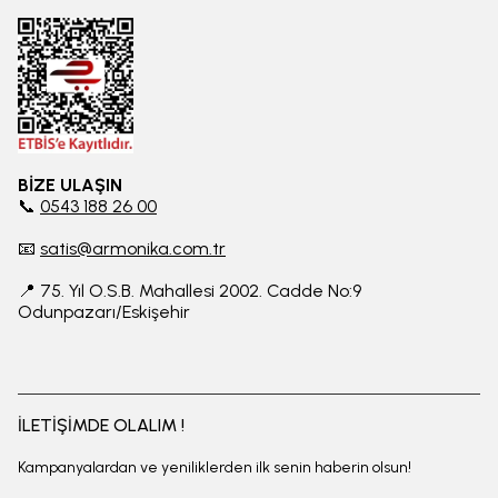
BİZE ULAŞIN
📞
0543 188 26 00
📧
satis@armonika.com.tr
📍 75. Yıl O.S.B. Mahallesi 2002. Cadde No:9
Odunpazarı/Eskişehir
İLETİŞİMDE OLALIM !
Kampanyalardan ve yeniliklerden ilk senin haberin olsun!