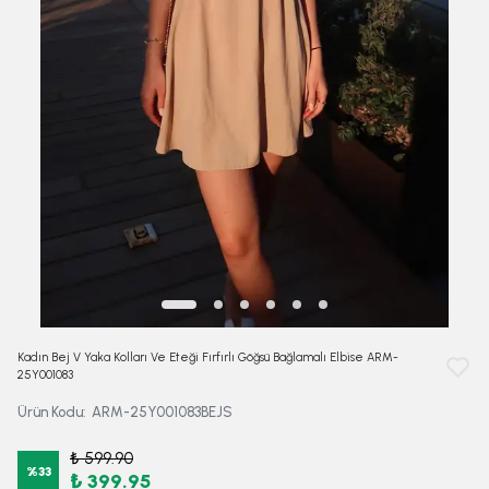
Kadın Bej V Yaka Kolları Ve Eteği Fırfırlı Göğsü Bağlamalı Elbise ARM-
25Y001083
Ürün Kodu
:
ARM-25Y001083BEJS
₺ 599.90
%
33
₺ 399.95