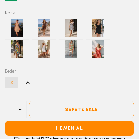
Renk
Beden
S
M
SEPETE EKLE
HEMEN AL
Hafta İçi 12:00 a kadar gelen siparişler aynı gün kargoda