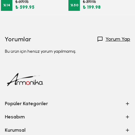
₺ 699.95
₺ 399.96
%
14
%
50
₺ 599.95
₺ 199.98
Yorumlar
Yorum Yap
Bu ürün için henüz yorum yapılmamış.
Popüler Kategoriler
Hesabım
Kurumsal