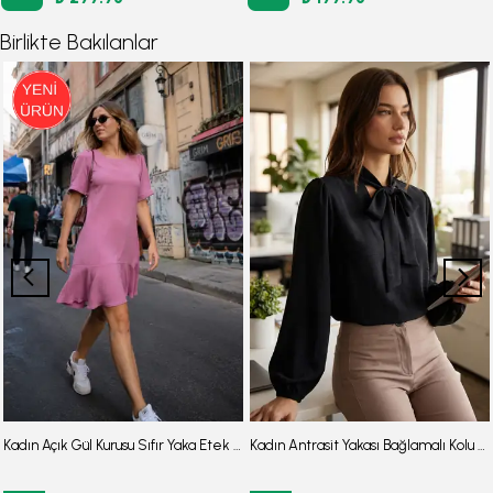
Birlikte Bakılanlar
Kadın Açık Gül Kurusu Sıfır Yaka Etek Ucu Volanlı Kısa Kol Fermuarlı Elbise ARM-26Y001057
Kadın Antrasit Yakası Bağlamalı Kolu Lastikli Bluz ARM-25K001096