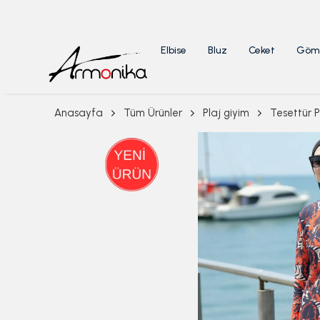
Elbise
Bluz
Ceket
Göm
Anasayfa
Tüm Ürünler
Plaj giyim
Tesettür P