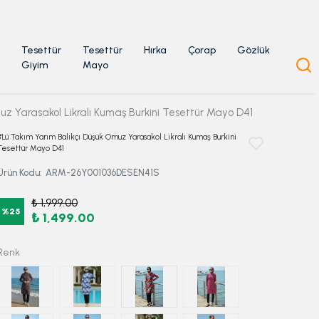
Tesettür
Tesettür
Hırka
Çorap
Gözlük
Giyim
Mayo
uz Yarasakol Likralı Kumaş Burkini Tesettür Mayo D41
3'Lü Takım Yarım Balıkçı Düşük Omuz Yarasakol Likralı Kumaş Burkini
Tesettür Mayo D41
Ürün Kodu
:
ARM-26Y001036DESEN41S
₺ 1,999.00
%
25
₺ 1,499.00
Renk