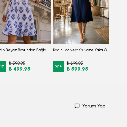
Kadın Beyaz Boyundan Bağlamalı Beli Kuşaklı Eteği Fırfırlı Elbise ARM-26Y001149
Kadın Lacivert Kruvaze Yaka Omuzu Fırfır Detaylı Beli Lastikli Midi Boy Elbise ARM-26Y001141
₺ 599.95
₺ 699.95
₺
%
17
%
14
%
13
₺ 499.95
₺ 599.95
Yorum Yap