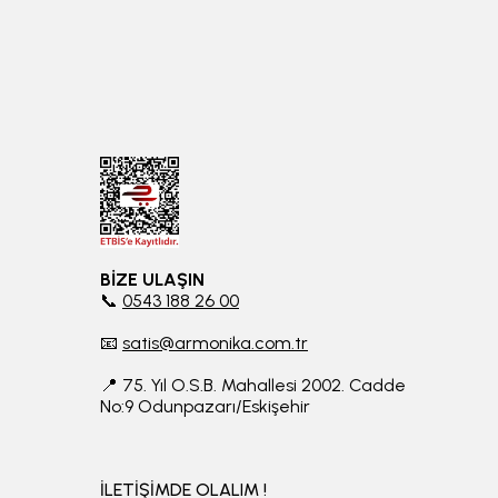
BİZE ULAŞIN
📞
0543 188 26 00
📧
satis@armonika.com.tr
📍 75. Yıl O.S.B. Mahallesi 2002. Cadde
No:9 Odunpazarı/Eskişehir
İLETİŞİMDE OLALIM !