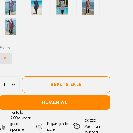
Beden
S
SEPETE EKLE
HEMEN AL
Hafta İçi
12:00 a kadar
100.000+
gelen
14 gün içinde
Memnun
siparişler
iade
Müşteri