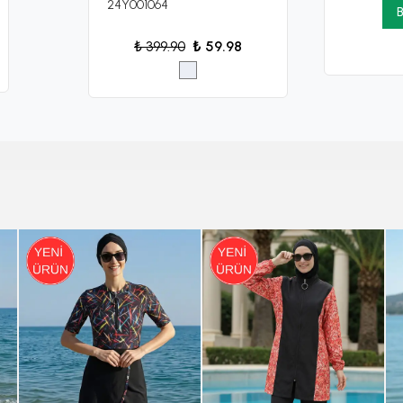
24Y001064
B
₺ 399.90
₺ 59.98