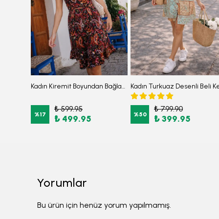
Kadın Kahve Kadife V Yaka Beli Lastikli İnce Fitilli Kloş Elbise ARM-25K001049
Kadın Kiremit Boyundan Bağlamalı Beli Kuşaklı Eteği Fırfırlı Elbise ARM-26Y001149
₺ 599.95
₺ 799.90
%
17
%
50
₺ 499.95
₺ 399.95
Yorumlar
Bu ürün için henüz yorum yapılmamış.