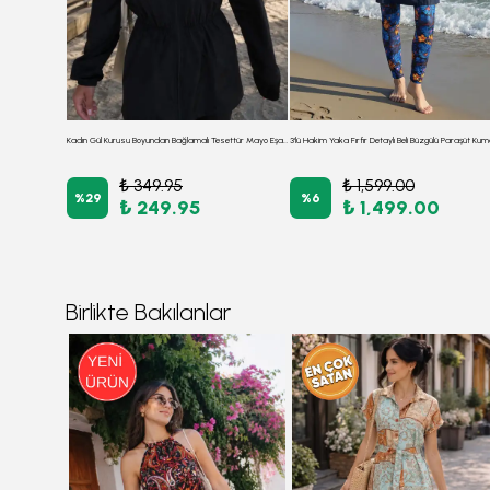
3'lü Takım Önden Fermuarlı Yanları Yırtmaçlı Arkası Lastikli Burkini Tesettür Mayo MOR
Kadın Gül Kurusu Boyundan Bağlamalı Tesettür Mayo Eşarp ARM-26Y001031
₺ 349.95
₺ 1,599.00
%
29
%
6
₺ 249.95
₺ 1,499.00
Birlikte Bakılanlar