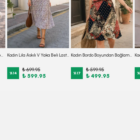
Kadın Turkuaz Desenli Beli Kemerli Kısa Kol Gömlek Elbise ARM-22Y001007
Kadın Lila Askılı V Yaka Beli Lastikli Midi Boy Desenli Kloş Elbise ARM-26Y001134
Kadın Bordo Boyundan Bağlamalı Beli Kuşaklı Eteği Fırfırlı Elbise ARM-26Y001149
₺ 699.95
₺ 599.95
%
14
%
17
₺ 599.95
₺ 499.95