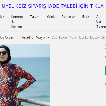
ÜYELİKSİZ SİPARİŞ İADE TALEBİ İÇİN TIKLA
lek
Kimono
Tulum
Yelek
Pantolon
Etek
Alt
&
Üst
Kaftan
Takım
laj Giyim
Tesettür Mayo
3'Lü Takım Yarım Balıkçı Düşük Om