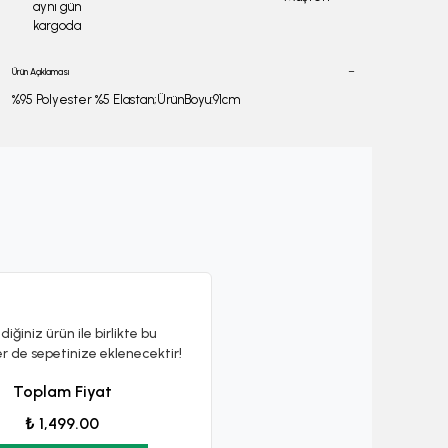
aynı gün
kargoda
Ürün Açıklaması
%95 Polyester %5 Elastan;ÜrünBoyu:91cm
diğiniz ürün ile birlikte bu
er de sepetinize eklenecektir!
Toplam Fiyat
₺ 1,499.00