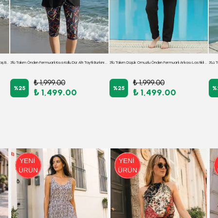
3'lü Hakim Yaka Fırfır Detaylı Beli Büzgülü Paraşüt Kumaş Burkini Tesettür Mayo D52
3'lü Takım Önden Fermuarlı Kısa Kollu Diz Altı Taytlı Burkini Su İtici Kumaş Yarı Tesettür Mayo D67
3'lü Takım Düşük Omuzlu Önden Fermuarlı Arkası Lastikli Yırtmaçlı Burkini Tesettür Mayo D29
₺ 1,999.00
₺ 1,999.00
%
25
%
25
%
₺ 1,499.00
₺ 1,499.00