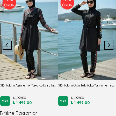
3'lü Takım Asimetrik Yaka Kolları Likralı Beli Lastikli Paraşüt Kumaş Burkini Tesettür Mayo D5
3'lü Takım Gömlek Yaka Yarım Fermuarlı Belden Bağlamalı Burkini Paraşüt Kumaş Tesettür Mayo D56
₺ 1,999.00
₺ 1,999.00
%
25
%
25
₺ 1,499.00
₺ 1,499.00
Birlikte Bakılanlar