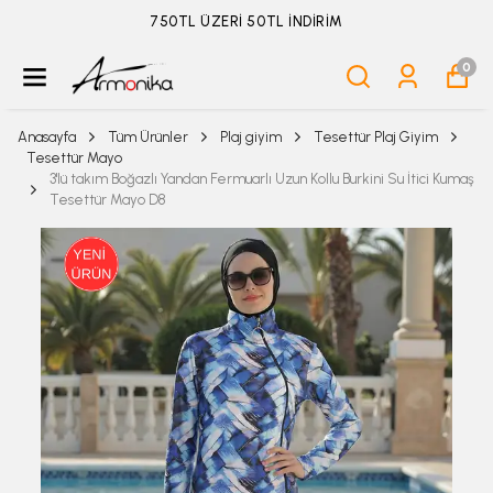
ÜYELİKSİZ SİPARİŞ İADE TALEBİ İÇİN TIKLA
0
Anasayfa
Tüm Ürünler
Plaj giyim
Tesettür Plaj Giyim
Tesettür Mayo
3'lü takım Boğazlı Yandan Fermuarlı Uzun Kollu Burkini Su İtici Kumaş
Tesettür Mayo D8