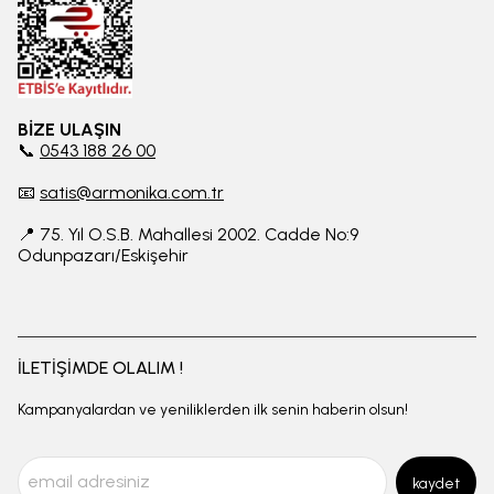
BİZE ULAŞIN
📞
0543 188 26 00
📧
satis@armonika.com.tr
📍 75. Yıl O.S.B. Mahallesi 2002. Cadde No:9
Odunpazarı/Eskişehir
İLETİŞİMDE OLALIM !
Kampanyalardan ve yeniliklerden ilk senin haberin olsun!
kaydet