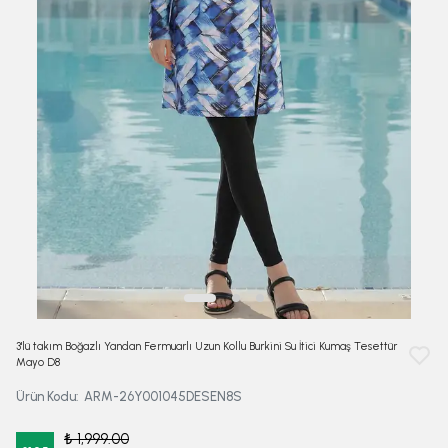
3'lü takım Boğazlı Yandan Fermuarlı Uzun Kollu Burkini Su İtici Kumaş Tesettür
Mayo D8
Ürün Kodu
:
ARM-26Y001045DESEN8S
₺ 1,999.00