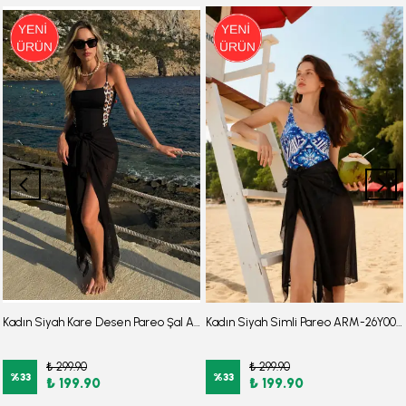
Kadın Siyah Kare Desen Pareo Şal ARM-26Y001114
Kadın Siyah Simli Pareo ARM-26Y001113
₺ 299.90
₺ 299.90
%
33
%
33
₺ 199.90
₺ 199.90