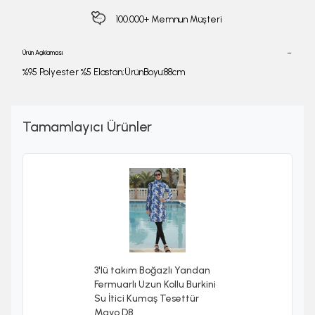
100.000+ Memnun Müşteri
Ürün Açıklaması
%95 Polyester %5 Elastan;ÜrünBoyu:88cm
Tamamlayıcı Ürünler
3'lü takım Boğazlı Yandan
Fermuarlı Uzun Kollu Burkini
Su İtici Kumaş Tesettür
Mayo D8