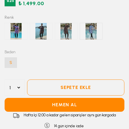
%
25
₺ 1,499.00
Renk
Beden
S
SEPETE EKLE
HEMEN AL
Hafta İçi 12:00 a kadar gelen siparişler aynı gün kargoda
14 gün içinde iade