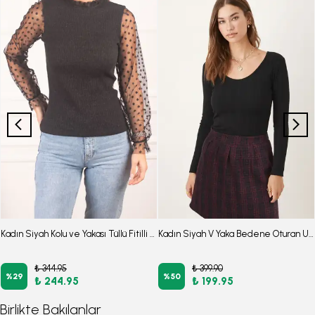
Kadın Siyah Kolu ve Yakası Tüllü Fitilli Triko Kazak ARM-22K001130
Kadın Siyah V Yaka Bedene Oturan Uzun Kollu Bluz ARM-26K001058
₺ 344.95
₺ 399.90
%
29
%
50
₺ 244.95
₺ 199.95
Birlikte Bakılanlar