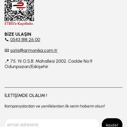
BİZE ULAŞIN
📞
0543 188 26 00
📧
satis@armonika.com.tr
📍 75. Yıl O.S.B. Mahallesi 2002. Cadde No:9
Odunpazarı/Eskişehir
İLETİŞİMDE OLALIM !
Kampanyalardan ve yeniliklerden ilk senin haberin olsun!
kaydet