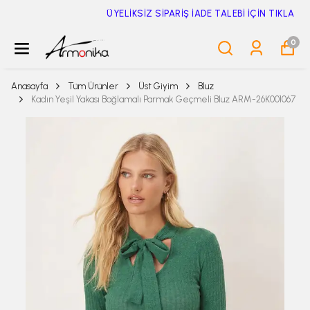
ÜYELİKSİZ SİPARİŞ İADE TALEBİ İÇİN TIKLA
0
Anasayfa
Tüm Ürünler
Üst Giyim
Bluz
Kadın Yeşil Yakası Bağlamalı Parmak Geçmeli Bluz ARM-26K001067