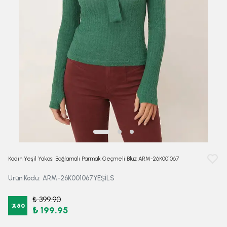
Kadın Yeşil Yakası Bağlamalı Parmak Geçmeli Bluz ARM-26K001067
Ürün Kodu
:
ARM-26K001067YEŞİLS
₺ 399.90
%
50
₺ 199.95