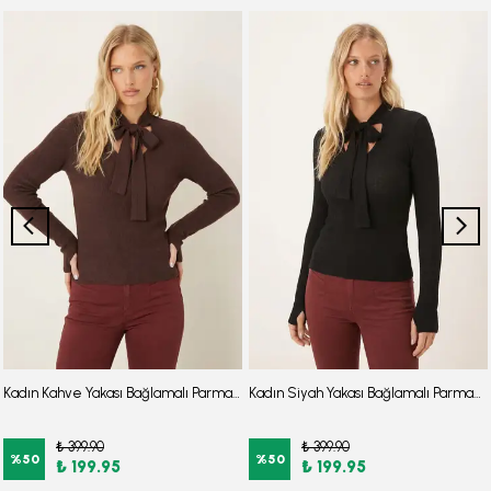
Kadın Kahve Yakası Bağlamalı Parmak Geçmeli Bluz ARM-26K001067
Kadın Siyah Yakası Bağlamalı Parmak Geçmeli Bluz ARM-26K001067
₺ 399.90
₺ 399.90
%
50
%
50
₺ 199.95
₺ 199.95