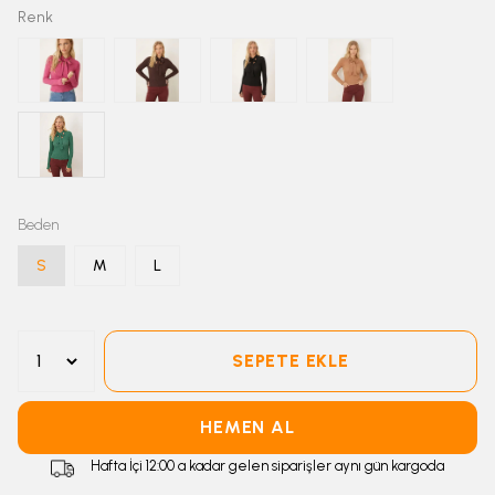
Renk
Beden
S
M
L
SEPETE EKLE
HEMEN AL
Hafta İçi 12:00 a kadar gelen siparişler aynı gün kargoda