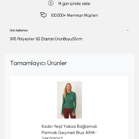
14 gün içinde iade
100.000+ Memnun Müşteri
Ürün Açıklaması
%95 Polyester %5 Elastan;ÜrünBoyu:55cm
Tamamlayıcı Ürünler
Kadın Yeşil Yakası Bağlamalı
Parmak Geçmeli Bluz ARM-
26K001067