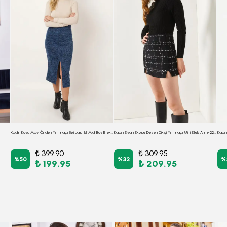
Kadın Koyu Mavi Önden Yırtmaçlı Beli Lastikli Midi Boy Etek ARM-26K001037
Kadın Siyah Ekose Desen Dikişli Yırtmaçlı Mini Etek Arm-22y001196
Kadın
₺ 399.90
₺ 309.95
%
50
%
32
%
₺ 199.95
₺ 209.95