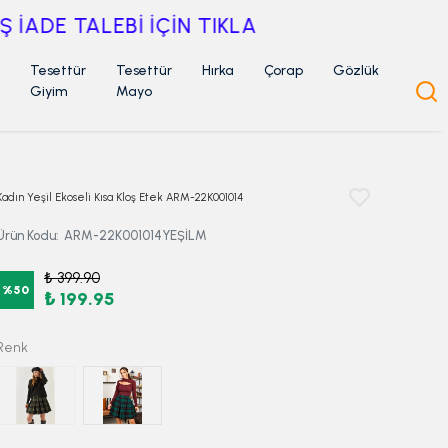
Tesettür
Tesettür
Hırka
Çorap
Gözlük
Giyim
Mayo
Kadın Yeşil Ekoseli Kısa Kloş Etek ARM-22K001014
Ürün Kodu
:
ARM-22K001014YEŞİLM
₺ 399.90
%
50
₺ 199.95
Renk