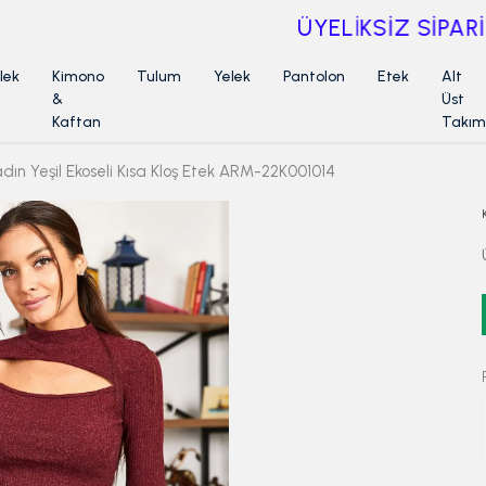
ÜYELİKSİZ SİPARİŞ İADE TALEBİ İÇİN TIKLA
lek
Kimono
Tulum
Yelek
Pantolon
Etek
Alt
&
Üst
Kaftan
Takım
dın Yeşil Ekoseli Kısa Kloş Etek ARM-22K001014