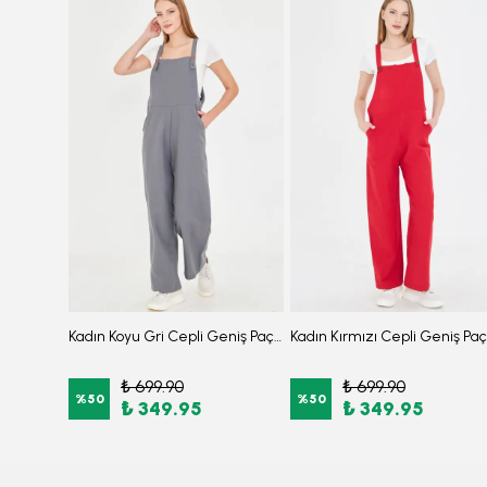
Kadın Siyah Sıfır Yaka Çeyrek Kol Gömlek ARM-25Y001062
Kadın Koyu Gri Cepli Geniş Paçalı Bahçıvan Tulum ARM-25Y001043
₺ 699.90
₺ 699.90
%
50
%
50
₺ 349.95
₺ 349.95