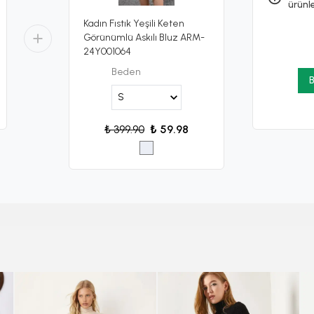
ürünl
Kadın Fıstık Yeşili Keten
Görünümlü Askılı Bluz ARM-
24Y001064
Beden
B
₺ 399.90
₺ 59.98