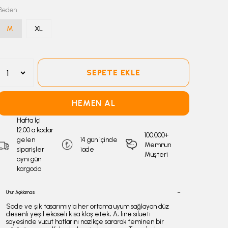
Beden
M
XL
SEPETE EKLE
HEMEN AL
Hafta İçi
12:00 a kadar
100.000+
gelen
14 gün içinde
Memnun
siparişler
iade
Müşteri
aynı gün
kargoda
Ürün Açıklaması
Sade ve şık tasarımıyla her ortama uyum sağlayan düz
desenli yeşil ekoseli kısa kloş etek; A; line silueti
sayesinde vücut hatlarını nazikçe sararak feminen bir