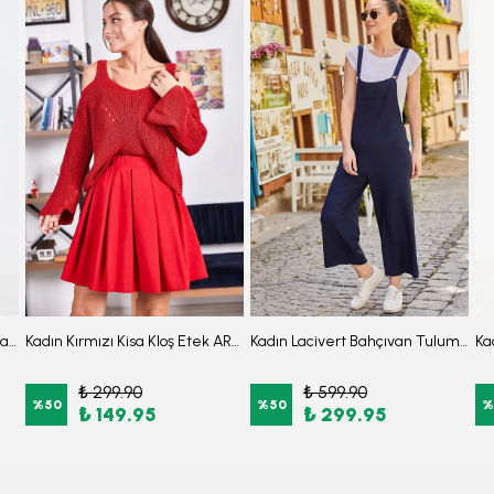
Kadın Kırmızı Cepli Geniş Paçalı Bahçıvan Tulum ARM-25Y001043
Kadın Kırmızı Kisa Kloş Etek ARM-22K001013
Kadın Lacivert Bahçıvan Tulum ARM-20K001117
₺ 299.90
₺ 599.90
%
50
%
50
%
₺ 149.95
₺ 299.95