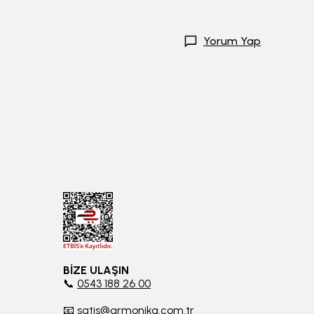
Yorum Yap
BİZE ULAŞIN
📞
0543 188 26 00
📧
satis@armonika.com.tr