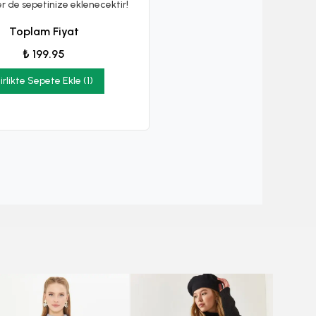
er de sepetinize eklenecektir!
Toplam Fiyat
₺ 199.95
irlikte Sepete Ekle (1)