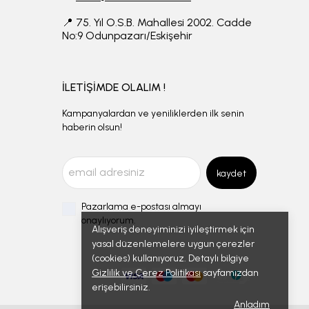
📍 75. Yıl O.S.B. Mahallesi 2002. Cadde
No:9 Odunpazarı/Eskişehir
İLETİŞİMDE OLALIM !
Kampanyalardan ve yeniliklerden ilk senin
haberin olsun!
kaydet
Pazarlama e-postası almayı
onaylıyorum.
Alışveriş deneyiminizi iyileştirmek için
yasal düzenlemelere uygun çerezler
(cookies) kullanıyoruz. Detaylı bilgiye
Gizlilik ve Çerez Politikası
sayfamızdan
erişebilirsiniz.
Anladım