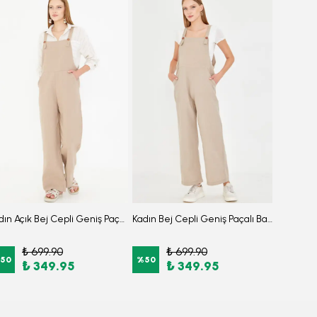
Kadın Açık Bej Cepli Geniş Paçalı Bahçıvan Tulum ARM-25Y001043
Kadın Bej Cepli Geniş Paçalı Bahçıvan Tulum ARM-25Y001043
₺ 699.90
₺ 699.90
₺
50
%
50
%
14
₺ 349.95
₺ 349.95