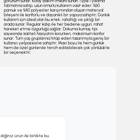
görünüm sunar; Kolay bakım imkanı sunan Type 1 yıkama
talimatına sahip, uzun ömürlü kullanım vaat eder; %60
pamuk ve %40 polyester karışımından oluşan materyal
bileşeni ile konforlu ve dayanıklı bir yapıya sahiptir; Günlük
kullanım için ideal olan bu etek, rahatlığı ve şıklığı bir
arada sunar; Regular kalıp ile her bedene uygun, rahat
hareket etme özgürlüğü sağlar; Dokuma kumaş tipi
sayesinde kaliteli hissiyatını korurken, maksimum konfor
sunar; Tüm yaş gruplarına hitap eden tasarımıyla geniş bir
kullanıcı yelpazesine sahiptir; Maxi boyu ile hem günlük
hem de özel günlerde tercih edilebilecek çok yönlülükte
bir seçenektir;
diğiniz ürün ile birlikte bu