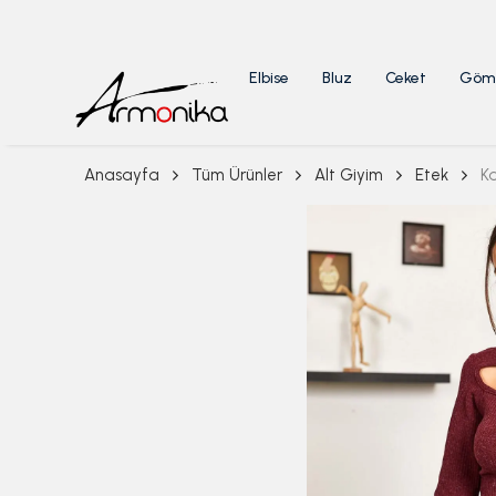
Elbise
Bluz
Ceket
Göm
Anasayfa
Tüm Ürünler
Alt Giyim
Etek
Ka