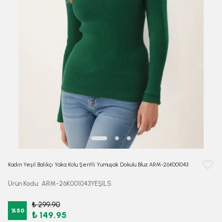
Kadın Yeşil Balıkçı Yaka Kolu Şeritli Yumuşak Dokulu Bluz ARM-26K001043
Ürün Kodu
:
ARM-26K001043YEŞİLS
₺ 299.90
%
50
₺ 149.95