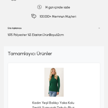
14 gün içinde iade
100.000+ Memnun Müşteri
Ürün Açıklaması
%95 Polyester %5 Elastan;ÜrünBoyu:62cm
Tamamlayıcı Ürünler
Kadın Yeşil Balıkçı Yaka Kolu
Şeritli Yumuşak Dokulu Bluz