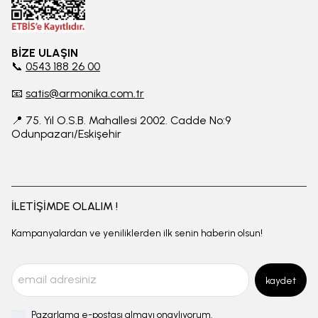
BİZE ULAŞIN
📞
0543 188 26 00
📧
satis@armonika.com.tr
📍 75. Yıl O.S.B. Mahallesi 2002. Cadde No:9
Odunpazarı/Eskişehir
İLETİŞİMDE OLALIM !
Kampanyalardan ve yeniliklerden ilk senin haberin olsun!
kaydet
Pazarlama e-postası almayı onaylıyorum.