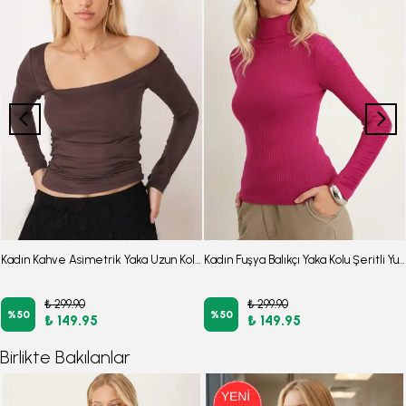
Kadın Kahve Asimetrik Yaka Uzun Kol Crop Bluz ARM-26K042007
Kadın Fuşya Balıkçı Yaka Kolu Şeritli Yumuşak Dokulu Bluz ARM-26K001043
₺ 299.90
₺ 299.90
%
50
%
50
₺ 149.95
₺ 149.95
Birlikte Bakılanlar