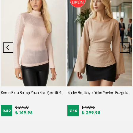
Kadın Ekru Balıkçı Yaka Kolu Şeritli Yumuşak Dokulu Bluz ARM-26K001043
Kadın Bej Kayık Yaka Yanları Büzgülü Arkası İp Detaylı Bluz ARM-26K001085
₺ 299.90
₺ 499.95
%
50
%
40
₺ 149.95
₺ 299.95