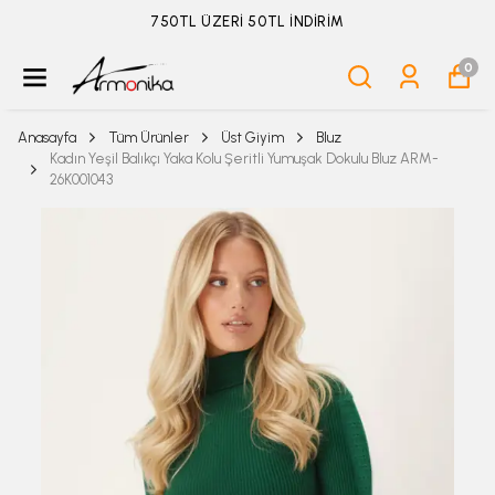
ÜYELİKSİZ SİPARİŞ İADE TALEBİ İÇİN TIKLA
0
Anasayfa
Tüm Ürünler
Üst Giyim
Bluz
Kadın Yeşil Balıkçı Yaka Kolu Şeritli Yumuşak Dokulu Bluz ARM-
26K001043