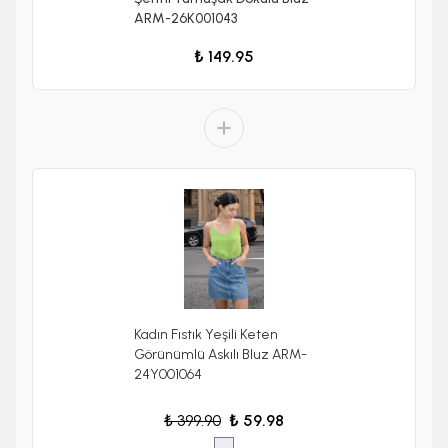
ARM-26K001043
₺ 149.95
Kadın Fıstık Yeşili Keten
Görünümlü Askılı Bluz ARM-
24Y001064
₺ 399.90
₺ 59.98