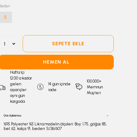
Beden
S
SEPETE EKLE
HEMEN AL
Hafta İçi
12:00 a kadar
100.000+
gelen
14 gün içinde
Memnun
siparişler
iade
Müşteri
aynı gün
kargoda
Ürün Açıklaması
%95 Polyester %5 Likra;modelin ölçüleri: Boy: 1.75, göğüs: 85,
bel: 62, kalça: 91, beden: S/36/607