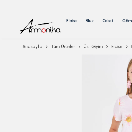
Elbise
Bluz
Ceket
Göm
Anasayfa
Tüm Ürünler
Üst Giyim
Elbise