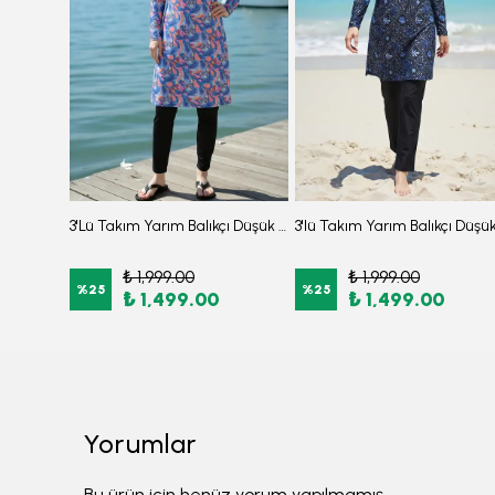
3'lü Takım Crop Ceketli Beli Lastikli İki Parça Burkini Tesettür Mayo D71
3'Lü Takım Yarım Balıkçı Düşük Omuz Yarasakol Likralı Kumaş Burkini Tesettür Mayo D48
₺ 1,999.00
₺ 1,999.00
%
25
%
25
₺ 1,499.00
₺ 1,499.00
Yorumlar
Bu ürün için henüz yorum yapılmamış.