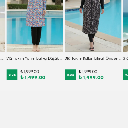
3'lü Takım Yarım Balıkçı Düşük Omuz Yarasakol Likralı Kumaş Burkini Tesettür Mayo D32
3'lü Takım Yarım Balıkçı Düşük Omuz Yarasakol Likralı Kumaş Burkini Tesettür Mayo D49
3'lü Takım Kolları Likralı Önden Fermuarlı Yırtmaçlı Maksi Burkini Tesettür Mayo D26
₺ 1,999.00
₺ 1,999.00
%
25
%
25
%
₺ 1,499.00
₺ 1,499.00