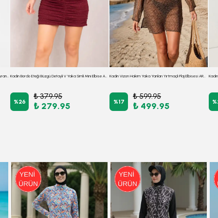
Kadın Kahve Sıfır Yaka Yandan Bağlamalı Vücuda Oturan Midi Boy Likralı Elbise ARM-26K001001
Kadın Bordo Eteği Büzgü Detaylı V Yaka Simli Mini Elbise ARM-24K001050
Kadın Vizon Hakim Yaka Yanları Yırtmaçlı Plaj Elbisesi ARM-26Y001138
₺ 379.95
₺ 599.95
%
26
%
17
%
₺ 279.95
₺ 499.95