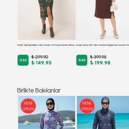
Kadın Yeşil Ön Arka Kare Yaka Yırtmaçlı Midi Boy Elbise Arm-23y001021
Kadın Yeşil-Bej Balıkçı Yaka Önden Yırtmaçlı Midi Boy Elbise ARM-26K001064
₺ 299.90
₺ 399.95
%
50
%
50
₺ 149.95
₺ 199.98
Birlikte Bakılanlar