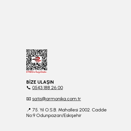
BİZE ULAŞIN
📞
0543 188 26 00
📧
satis@armonika.com.tr
📍 75. Yıl O.S.B. Mahallesi 2002. Cadde
No:9 Odunpazarı/Eskişehir