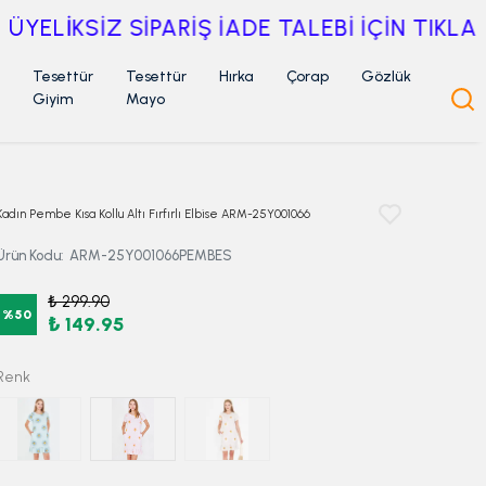
Tesettür
Tesettür
Hırka
Çorap
Gözlük
Giyim
Mayo
Kadın Pembe Kısa Kollu Altı Fırfırlı Elbise ARM-25Y001066
Ürün Kodu
:
ARM-25Y001066PEMBES
₺ 299.90
%
50
₺ 149.95
Renk