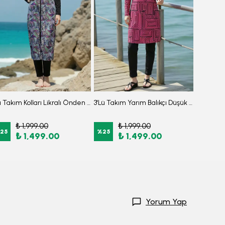
3'lü Takım Kolları Likralı Önden Fermuarlı Yırtmaçlı Maksi Burkini Tesettür Mayo D27
3'Lü Takım Yarım Balıkçı Düşük Omuz Yarasakol Likralı Kumaş Burkini Tesettür Mayo D7
₺ 1,999.00
₺ 1,999.00
₺
25
%
25
%
25
₺ 1,499.00
₺ 1,499.00
₺
Yorum Yap