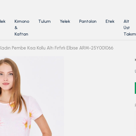
ÜYELİKSİZ SİPARİŞ İADE TALEBİ İÇİN TIKLA
lek
Kimono
Tulum
Yelek
Pantolon
Etek
Alt
&
Üst
Kaftan
Takım
Kadın Pembe Kısa Kollu Altı Fırfırlı Elbise ARM-25Y001066