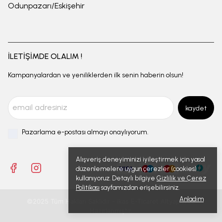
Odunpazarı/Eskişehir
İLETİŞİMDE OLALIM !
Kampanyalardan ve yeniliklerden ilk senin haberin olsun!
kaydet
Pazarlama e-postası almayı onaylıyorum.
Alışveriş deneyiminizi iyileştirmek için yasal
düzenlemelere uygun çerezler (cookies)
kullanıyoruz. Detaylı bilgiye
Gizlilik ve Çerez
Politikası
sayfamızdan erişebilirsiniz.
Anladım
©2025 Tüm Hakları Saklıdır - ikas E-Ticaret
Altyapısı ile
Hazırlanmıştır.