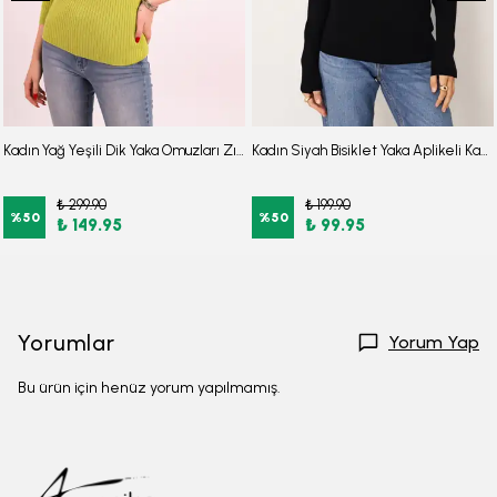
Kadın Yağ Yeşili Dik Yaka Omuzları Zımba Detaylı Triko Kazak ARM-26K136065
Kadın Siyah Bisiklet Yaka Aplikeli Kazak ARM-26K136002
₺ 299.90
₺ 199.90
%
50
%
50
₺ 149.95
₺ 99.95
Yorumlar
Yorum Yap
Bu ürün için henüz yorum yapılmamış.