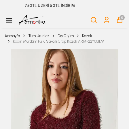
ÜYELİKSİZ SİPARİŞ İADE TALEBİ İÇİN TIKLA
0
Anasayfa
Tüm Ürünler
Dış Giyim
Kazak
Kadın Mürdüm Pullu Sakallı Crop Kazak ARM-22Y001179