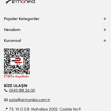
Popüler Kategoriler
Hesabım
Kurumsal
BİZE ULAŞIN
📞
0543 188 26 00
📧
satis@armonika.com.tr
📍 75. Yıl O.S.B. Mahallesi 2002. Cadde No:9