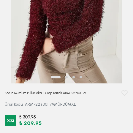
Kadın Mürdüm Pullu Sakallı Crop Kazak ARM-22Y001179
Ürün Kodu
:
ARM-22Y001179MÜRDÜMXL
₺ 309.95
%
32
₺ 209.95