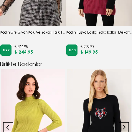
Kadın Gri-Siyah Kolu Ve Yakası Tüllü Fitilli Triko Kazak Arm-22K001043
Kadın Fuşya Balıkçı Yaka Kolları Dekolteli Triko Kazak ARM-26K136015
₺ 344.95
₺ 299.90
%
29
%
50
₺ 244.95
₺ 149.95
Birlikte Bakılanlar