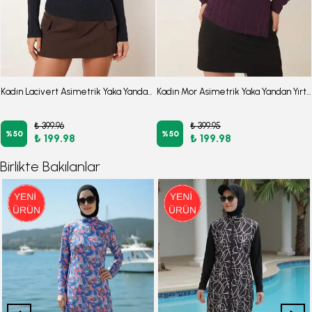
Kadın Lacivert Asimetrik Yaka Yandan Yırtmaçlı Bluz ARM-26K001066
Kadın Mor Asimetrik Yaka Yandan Yırtmaçlı Bluz ARM-26K001066
₺ 399.96
₺ 399.95
%
50
%
50
₺ 199.98
₺ 199.98
Birlikte Bakılanlar