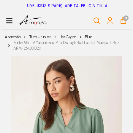
ÜYELİKSİZ SİPARİŞ İADE TALEBİ İÇİN TIKLA
0
Anasayfa
Tüm Ürünler
Üst Giyim
Bluz
Kadın Mint V Yaka Yakası Pile Detaylı Beli Lastikli Manşetli Bluz
ARM-26K001020