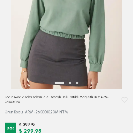
Kadın Mint V Yaka Yakası Pile Detaylı Beli Lastikli Manşetli Bluz ARM-
26K001020
Ürün Kodu
:
ARM-26K001020MİNTM
₺ 399.95
%
25
₺ 299.95