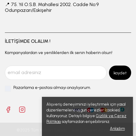
📍 75. Yıl O.S.B. Mahallesi 2002. Cadde No:9
Odunpazarı/Eskişehir
İLETİŞİMDE OLALIM !
Kampanyalardan ve yeniliklerden ilk senin haberin olsun!
kaydet
Pazarlama e-postası almayı onaylıyorum.
Alışveriş deneyiminizi iyileştirmek için yasal
düzenlemelere uygun çerezler (cookies)
kullanıyoruz. Detaylı bilgiye
Gizlilik ve Çerez
Politikası
sayfamızdan erişebilirsiniz.
Anladım
©2025 Tüm Hakları Saklıdır - ikas E-Ticaret
Altyapısı ile
Hazırlanmıştır.