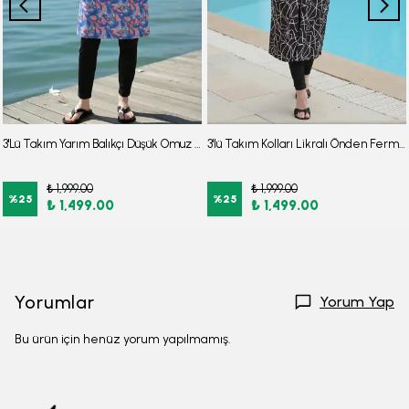
3'Lü Takım Yarım Balıkçı Düşük Omuz Yarasakol Likralı Kumaş Burkini Tesettür Mayo D48
3'lü Takım Kolları Likralı Önden Fermuarlı Yırtmaçlı Maksi Burkini Tesettür Mayo D26
₺ 1,999.00
₺ 1,999.00
%
25
%
25
₺ 1,499.00
₺ 1,499.00
Yorumlar
Yorum Yap
Bu ürün için henüz yorum yapılmamış.