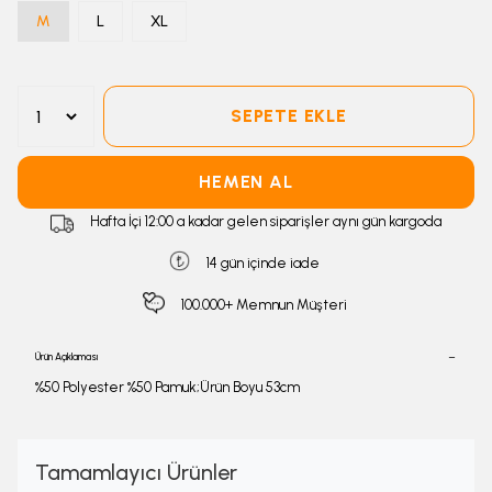
M
L
XL
SEPETE EKLE
HEMEN AL
Hafta İçi 12:00 a kadar gelen siparişler aynı gün kargoda
14 gün içinde iade
100.000+ Memnun Müşteri
Ürün Açıklaması
%50 Polyester %50 Pamuk;Ürün Boyu 53cm
Tamamlayıcı Ürünler