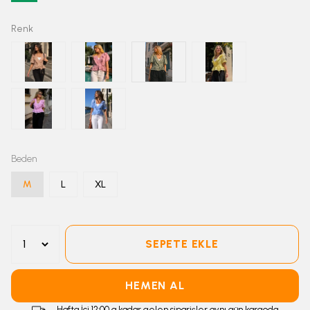
Renk
Beden
M
L
XL
SEPETE EKLE
HEMEN AL
Hafta İçi 12:00 a kadar gelen siparişler aynı gün kargoda