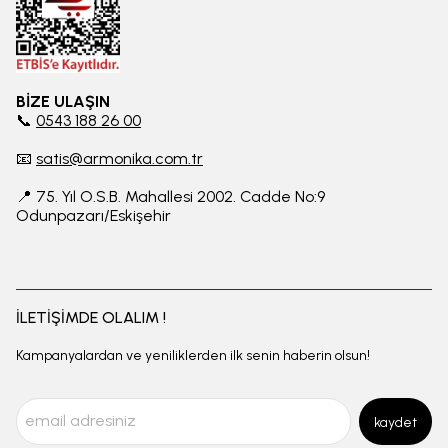
BİZE ULAŞIN
📞
0543 188 26 00
📧
satis@armonika.com.tr
📍 75. Yıl O.S.B. Mahallesi 2002. Cadde No:9
Odunpazarı/Eskişehir
İLETİŞİMDE OLALIM !
Kampanyalardan ve yeniliklerden ilk senin haberin olsun!
kaydet