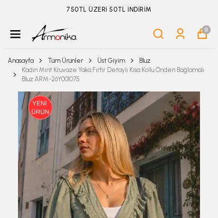
ÜYELİKSİZ SİPARİŞ İADE TALEBİ İÇİN TIKLA
0
Anasayfa
Tüm Ürünler
Üst Giyim
Bluz
Kadın Mint Kruvaze Yaka Fırfır Detaylı Kısa Kollu Önden Bağlamalı
Bluz ARM-26Y001075