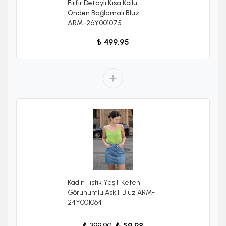
Fırfır Detaylı Kısa Kollu
Önden Bağlamalı Bluz
ARM-26Y001075
₺ 499.95
Kadın Fıstık Yeşili Keten
Görünümlü Askılı Bluz ARM-
24Y001064
₺ 399.90
₺ 59.98