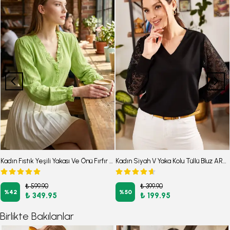
Kadın Fıstık Yeşili Yakası Ve Önü Fırfır Detaylı Kolları Lastikli Uzun Kollu Bluz ARM-25K001030
Kadın Siyah V Yaka Kolu Tüllü Bluz ARM-21K001180
₺ 599.90
₺ 399.90
%
42
%
50
₺ 349.95
₺ 199.95
Birlikte Bakılanlar