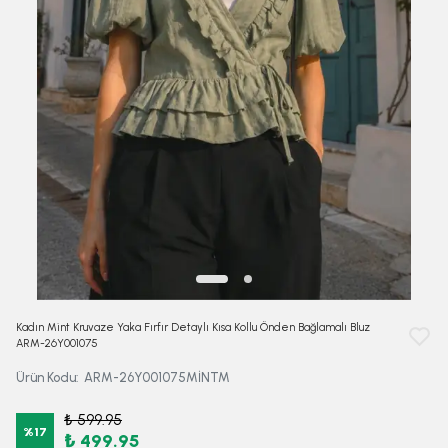
Kadın Mint Kruvaze Yaka Fırfır Detaylı Kısa Kollu Önden Bağlamalı Bluz
ARM-26Y001075
Ürün Kodu
:
ARM-26Y001075MİNTM
₺ 599.95
%
17
₺ 499.95