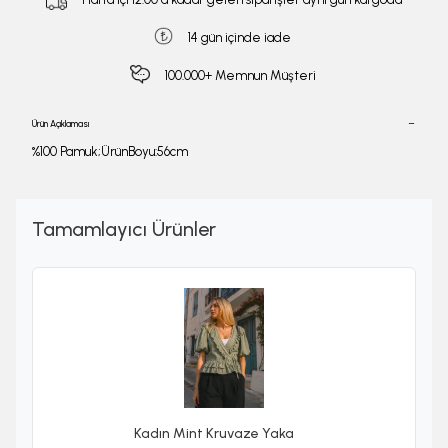
14 gün içinde iade
100.000+ Memnun Müşteri
Ürün Açıklaması
%100 Pamuk;ÜrünBoyu:56cm
Tamamlayıcı Ürünler
Kadın Mint Kruvaze Yaka