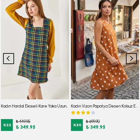
Kadın Hardal Ekoseli Kare Yaka Uzun Kol Elbise ARM-22Y001182
Kadın Vizon Papatya Desen Kolsuz Eteği Fırfırlı Elbise ARM-22Y001123
₺ 449.95
₺ 699.90
%
22
%
50
₺ 349.95
₺ 349.95