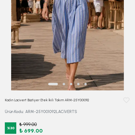
Kadın Lacivert Büstiyer Etek İkili Takım ARM-25Y001092
Ürün Kodu
:
ARM-25Y001092LACİVERTS
₺ 999.00
%
30
₺ 699.00