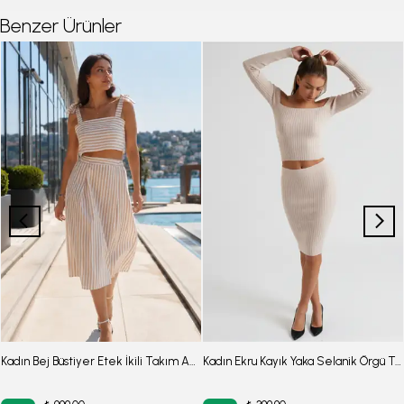
Benzer Ürünler
Kadın Bej Büstiyer Etek İkili Takım ARM-25Y001092
Kadın Ekru Kayık Yaka Selanik Örgü Triko Etekli İkili Takım ARM-26K136032