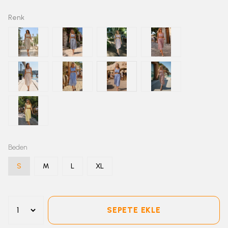
Renk
Beden
S
M
L
XL
SEPETE EKLE