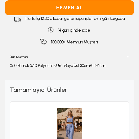
HEMEN AL
Hafta İçi 12:00 a kadar gelen siparişler aynı gün kargoda
14 gün içinde iade
100.000+ Memnun Müşteri
Ürün Açıklaması
%60 Pamuk %40 Polyester;ÜrünBoyu:Üst:30cmAlt:84cm
Tamamlayıcı Ürünler