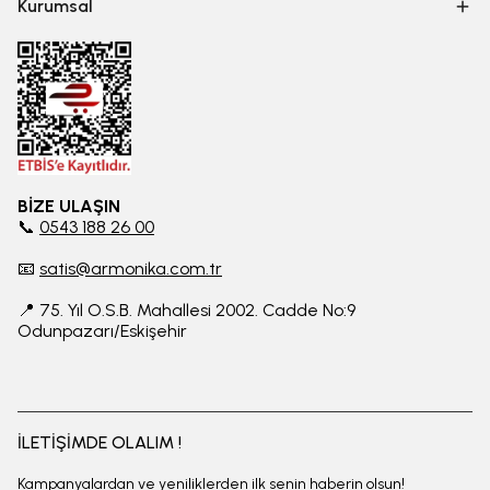
Kurumsal
BİZE ULAŞIN
📞
0543 188 26 00
📧
satis@armonika.com.tr
📍 75. Yıl O.S.B. Mahallesi 2002. Cadde No:9
Odunpazarı/Eskişehir
İLETİŞİMDE OLALIM !
Kampanyalardan ve yeniliklerden ilk senin haberin olsun!