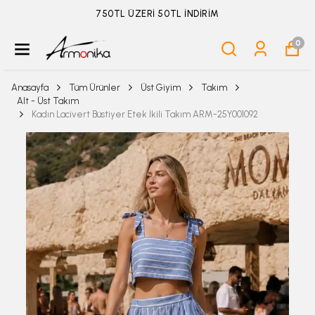
ÜYELİKSİZ SİPARİŞ İADE TALEBİ İÇİN TIKLA
0
Anasayfa
Tüm Ürünler
Üst Giyim
Takım
Alt - Üst Takım
Kadın Lacivert Büstiyer Etek İkili Takım ARM-25Y001092