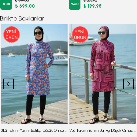
₺ 999.00
₺ 399.90
%
30
%
50
₺ 699.00
₺ 199.95
Birlikte Bakılanlar
3'Lü Takım Yarım Balıkçı Düşük Omuz Yarasakol Likralı Kumaş Burkini Tesettür Mayo D48
3'Lü Takım Yarım Balıkçı Düşük Omuz Yarasakol Likralı Kumaş Burkini Tesettür Mayo D7