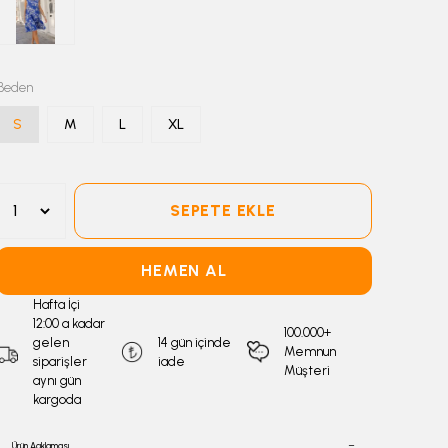
Beden
S
M
L
XL
SEPETE EKLE
HEMEN AL
Hafta İçi
12:00 a kadar
100.000+
gelen
14 gün içinde
Memnun
siparişler
iade
Müşteri
aynı gün
kargoda
Ürün Açıklaması