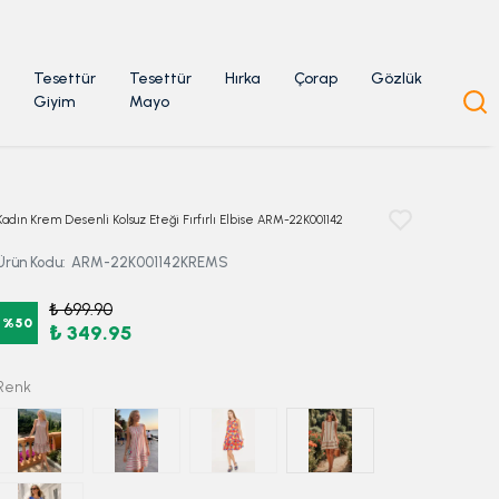
Tesettür
Tesettür
Hırka
Çorap
Gözlük
Giyim
Mayo
Kadın Krem Desenli Kolsuz Eteği Fırfırlı Elbise ARM-22K001142
Ürün Kodu
:
ARM-22K001142KREMS
₺ 699.90
%
50
₺ 349.95
Renk