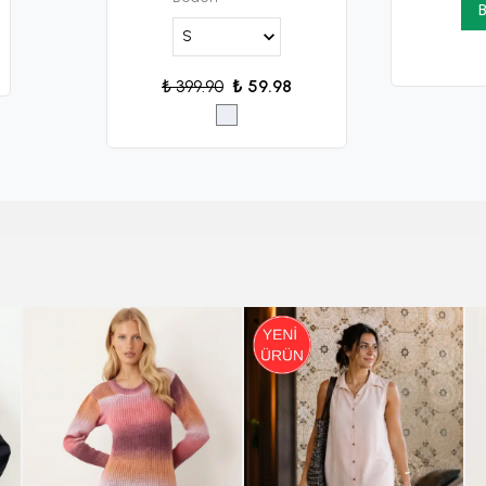
B
₺ 399.90
₺ 59.98