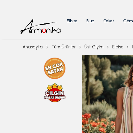
Elbise
Bluz
Ceket
Göm
Anasayfa
Tüm Ürünler
Üst Giyim
Elbise