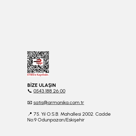
BİZE ULAŞIN
📞
0543 188 26 00
📧
satis@armonika.com.tr
📍 75. Yıl O.S.B. Mahallesi 2002. Cadde
No:9 Odunpazarı/Eskişehir