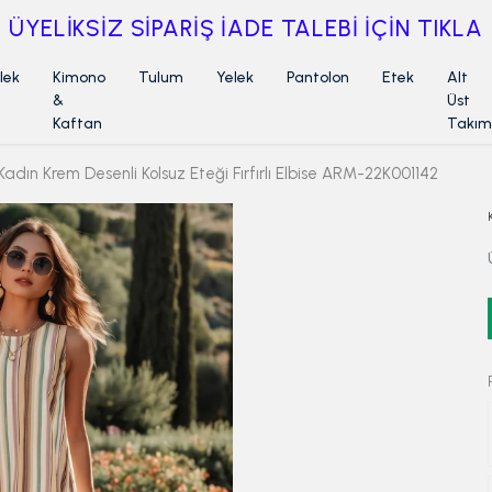
ÜYELİKSİZ SİPARİŞ İADE TALEBİ İÇİN TIKLA
lek
Kimono
Tulum
Yelek
Pantolon
Etek
Alt
&
Üst
Kaftan
Takım
Kadın Krem Desenli Kolsuz Eteği Fırfırlı Elbise ARM-22K001142