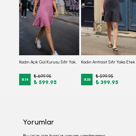
3'Lü Takım Önden Fermuarlı Kısa Kollu Diz Altı Taytlı Burkini Su İtici Kumaş Yarı Tesettür Mayo D52
Kadın Açık Gül Kurusu Sıfır Yaka Etek Ucu Volanlı Kısa Kol Fermuarlı Elbise ARM-26Y001057
₺ 699.95
₺ 599.95
%
14
%
33
₺ 599.95
₺ 399.95
Yorumlar
Bu ürün için henüz yorum yapılmamış.