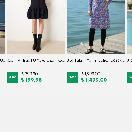
Kadın Antrasit Sıfır Yaka Etek Ucu Volanlı Kısa Kol Fermuarlı Elbise ARM-26Y001057
Kadın Antrasit U Yaka Uzun Kollu Etek Ucu Fırfırlı Likralı Elbise ARM-26K001012
3'Lü Takım Yarım Balıkçı Düşük Omuz Yarasakol Likralı Kumaş Burkini Tesettür Mayo D48
₺ 399.90
₺ 1,999.00
%
50
%
25
%
₺ 199.95
₺ 1,499.00