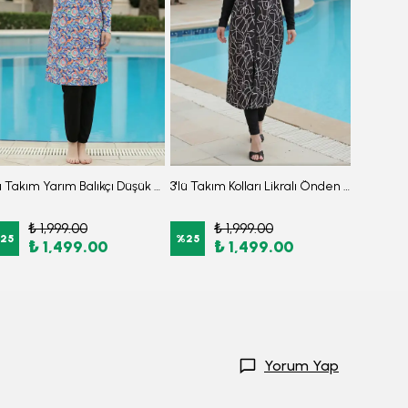
3'lü Takım Yarım Balıkçı Düşük Omuz Yarasakol Likralı Kumaş Burkini Tesettür Mayo D49
3'lü Takım Kolları Likralı Önden Fermuarlı Yırtmaçlı Maksi Burkini Tesettür Mayo D26
₺ 1,999.00
₺ 1,999.00
₺
25
%
25
%
50
₺ 1,499.00
₺ 1,499.00
₺
Yorum Yap