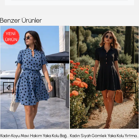
Benzer Ürünler
Kadın Koyu Mavi Hakim Yaka Kolu Bağlamalı Beli Lastikli Kemerli Kısa Elbise ARM-26Y001145
Kadın Siyah Gömlek Yaka Kolu Yırtmaç Detaylı Kloş Karpuz Kol Elbise ARM-24Y001083