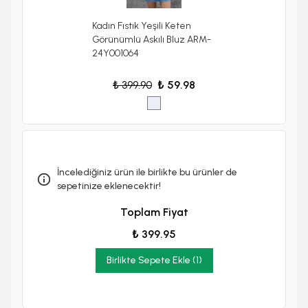
Kadın Fıstık Yeşili Keten
Görünümlü Askılı Bluz ARM-
24Y001064
₺ 399.90
₺ 59.98
İncelediğiniz ürün ile birlikte bu ürünler de
sepetinize eklenecektir!
Toplam Fiyat
₺ 399.95
Birlikte Sepete Ekle (1)