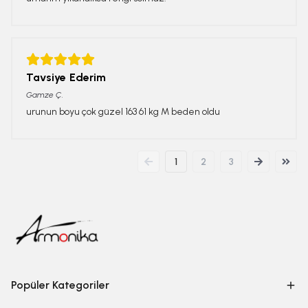
Tavsiye Ederim
Gamze
Ç.
urunun boyu çok güzel 163 61 kg M beden oldu
1
2
3
Popüler Kategoriler