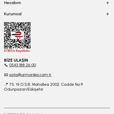
Hesabım
Kurumsal
BİZE ULAŞIN
📞
0543 188 26 00
📧
satis@armonika.com.tr
📍 75. Yıl O.S.B. Mahallesi 2002. Cadde No:9
Odunpazarı/Eskişehir