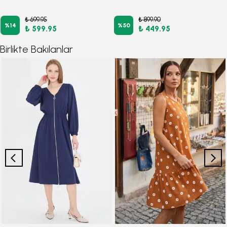
₺ 699.95
₺ 899.90
%
14
%
50
₺ 599.95
₺ 449.95
Birlikte Bakılanlar