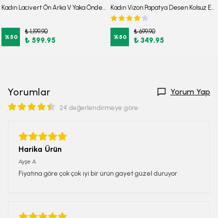
Kadın Lacivert Ön Arka V Yaka Önden Fermuarlı Uzun Kol Midi Boy Elbise ARM-25Y001002
Kadın Vizon Papatya Desen Kolsuz Eteği Fırfırlı Elbise ARM-22Y001123
₺ 1,199.90
₺ 699.90
%
50
%
50
₺ 599.95
₺ 349.95
Yorumlar
Yorum Yap
24 değerlendirmeye göre
Harika Ürün
Ayşe
A.
Fiyatına göre çok çok iyi bir ürün gayet güzel duruyor