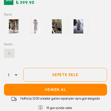
%
50
₺ 399.95
Renk
Beden
S
SEPETE EKLE
HEMEN AL
Hafta İçi 12:00 a kadar gelen siparişler aynı gün kargoda
14 gün içinde iade