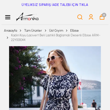
ÜYELİKSİZ SİPARİŞ İADE TALEBİ İÇİN TIKLA
0
Anasayfa
Tüm Ürünler
Üst Giyim
Elbise
Kadın Koyu Lacivert Beli Lastikli Bağlamalı Desenli Elbise ARM-
22Y001044