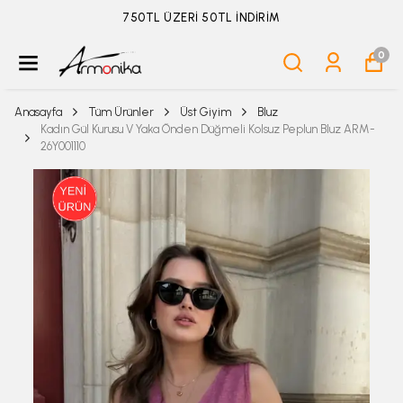
750TL ÜZERİ 50TL İNDİRİM
0
Anasayfa
Tüm Ürünler
Üst Giyim
Bluz
Kadın Gül Kurusu V Yaka Önden Düğmeli Kolsuz Peplun Bluz ARM-
26Y001110