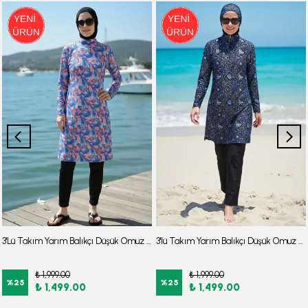
3'Lü Takım Yarım Balıkçı Düşük Omuz Yarasakol Likralı Kumaş Burkini Tesettür Mayo D48
3'lü Takım Yarım Balıkçı Düşük Omuz Yarasakol Likralı Kumaş Burkini Tesettür Mayo D32
₺ 1,999.00
₺ 1,999.00
%
25
%
25
₺ 1,499.00
₺ 1,499.00