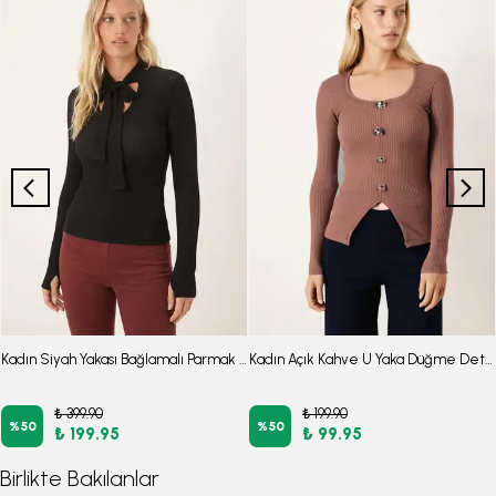
Kadın Siyah Yakası Bağlamalı Parmak Geçmeli Bluz ARM-26K001067
Kadın Açık Kahve U Yaka Düğme Detaylı Önden Yırtmaçlı Yumuşak Dokulu Bluz ARM-26K001038
₺ 399.90
₺ 199.90
%
50
%
50
₺ 199.95
₺ 99.95
Birlikte Bakılanlar