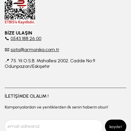
BİZE ULAŞIN
📞
0543 188 26 00
📧
satis@armonika.com.tr
📍 75. Yıl O.S.B. Mahallesi 2002. Cadde No:9
Odunpazarı/Eskişehir
İLETİŞİMDE OLALIM !
Kampanyalardan ve yeniliklerden ilk senin haberin olsun!
kaydet