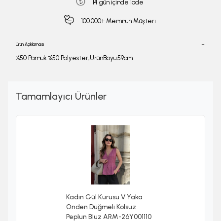
14 gün içinde iade
100.000+ Memnun Müşteri
Ürün Açıklaması
%50 Pamuk %50 Polyester;ÜrünBoyu:59cm
Tamamlayıcı Ürünler
Kadın Gül Kurusu V Yaka
Önden Düğmeli Kolsuz
Peplun Bluz ARM-26Y001110