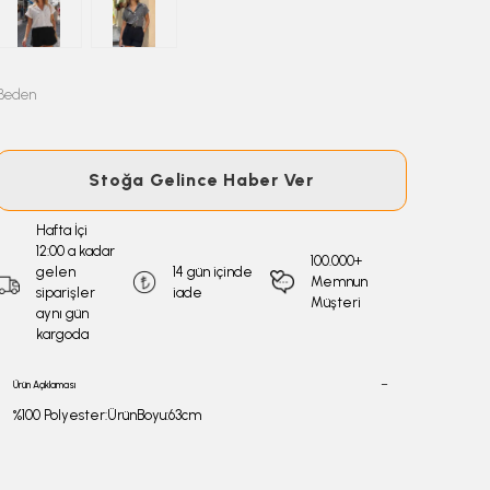
Beden
Stoğa Gelince Haber Ver
Hafta İçi
12:00 a kadar
100.000+
gelen
14 gün içinde
Memnun
siparişler
iade
Müşteri
aynı gün
kargoda
Ürün Açıklaması
%100 Polyester:ÜrünBoyu:63cm