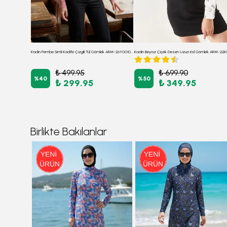
Kadın Koyu Kiremit Cepli Oversize İnce Fitilli Kadife Gömlek ARM-24K001076
Kadın Pembe Simli Kadife Çizgili Tül Gömlek ARM-26Y001060
₺ 499.95
₺ 699.90
%
40
%
50
₺ 299.95
₺ 349.95
Birlikte Bakılanlar