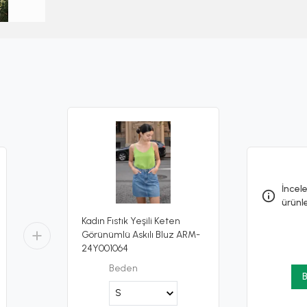
İncele
ürünl
Kadın Fıstık Yeşili Keten
Görünümlü Askılı Bluz ARM-
24Y001064
Beden
B