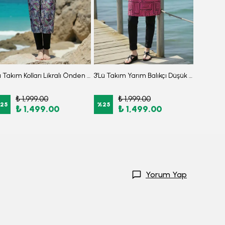
3'lü Takım Kolları Likralı Önden Fermuarlı Yırtmaçlı Maksi Burkini Tesettür Mayo D27
3'Lü Takım Yarım Balıkçı Düşük Omuz Yarasakol Likralı Kumaş Burkini Tesettür Mayo D7
₺ 1,999.00
₺ 1,999.00
₺
25
%
25
%
25
₺ 1,499.00
₺ 1,499.00
₺
Yorum Yap