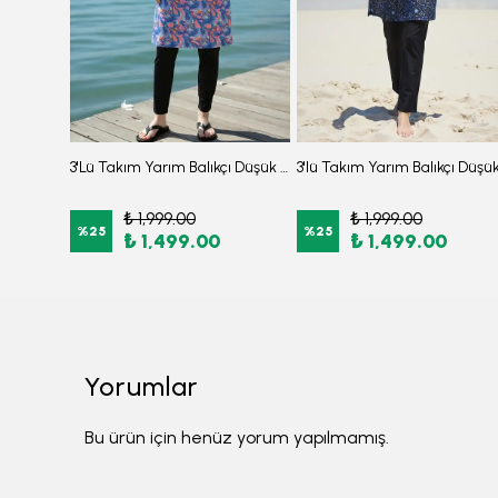
3'Lü Takım Yarım Balıkçı Önden Fermuarlı Uzun Kollu Kloş Etekli Burkini Tesettür Mayo D24
3'Lü Takım Yarım Balıkçı Düşük Omuz Yarasakol Likralı Kumaş Burkini Tesettür Mayo D48
₺ 1,999.00
₺ 1,999.00
%
25
%
25
₺ 1,499.00
₺ 1,499.00
Yorumlar
Bu ürün için henüz yorum yapılmamış.