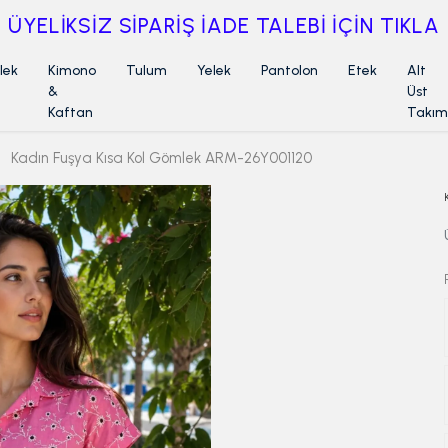
ÜYELİKSİZ SİPARİŞ İADE TALEBİ İÇİN TIKLA
lek
Kimono
Tulum
Yelek
Pantolon
Etek
Alt
&
Üst
Kaftan
Takım
Kadın Fuşya Kısa Kol Gömlek ARM-26Y001120