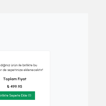
diğiniz ürün ile birlikte bu
er de sepetinize eklenecektir!
Toplam Fiyat
₺ 499.95
irlikte Sepete Ekle (1)