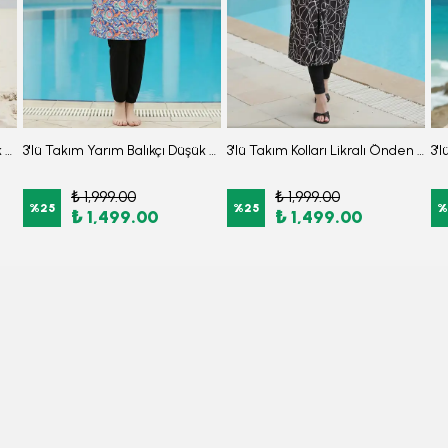
3'lü Takım Yarım Balıkçı Düşük Omuz Yarasakol Likralı Kumaş Burkini Tesettür Mayo D32
3'lü Takım Yarım Balıkçı Düşük Omuz Yarasakol Likralı Kumaş Burkini Tesettür Mayo D49
3'lü Takım Kolları Likralı Önden Fermuarlı Yırtmaçlı Maksi Burkini Tesettür Mayo D26
₺ 1,999.00
₺ 1,999.00
%
25
%
25
%
₺ 1,499.00
₺ 1,499.00