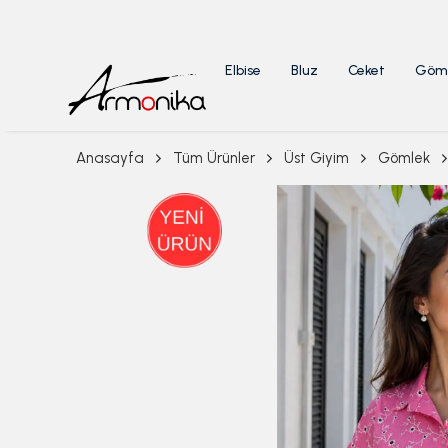
Elbise
Bluz
Ceket
Göm
Anasayfa
Tüm Ürünler
Üst Giyim
Gömlek