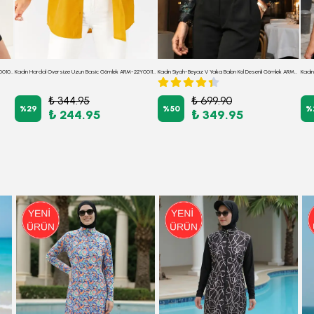
Kadın Beyaz Çiçek Desen Uzun Kol Gömlek ARM-22K001063
Kadın Hardal Oversize Uzun Basic Gömlek ARM-22Y001118
Kadın Siyah-Beyaz V Yaka Balon Kol Desenli Gömlek ARM-25Y001016
Kadın
₺ 344.95
₺ 699.90
%
29
%
50
%
₺ 244.95
₺ 349.95