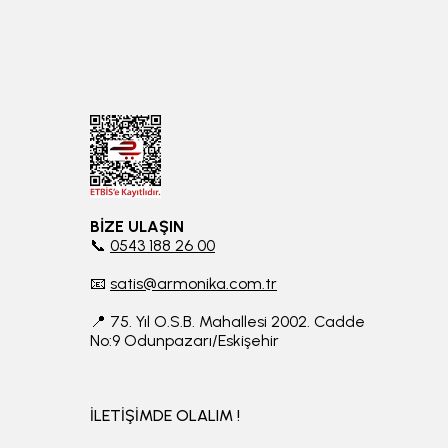
BİZE ULAŞIN
📞
0543 188 26 00
📧
satis@armonika.com.tr
📍 75. Yıl O.S.B. Mahallesi 2002. Cadde
No:9 Odunpazarı/Eskişehir
İLETİŞİMDE OLALIM !