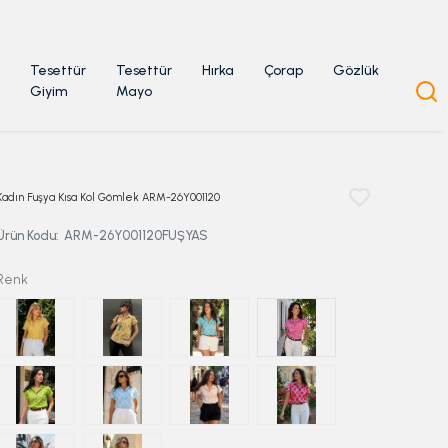
Tesettür
Tesettür
Hırka
Çorap
Gözlük
Giyim
Mayo
Kadın Fuşya Kısa Kol Gömlek ARM-26Y001120
Ürün Kodu
:
ARM-26Y001120FUŞYAS
Renk