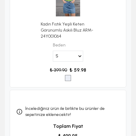
Kadın Fıstık Yeşili Keten
Görünümlü Askılı Bluz ARM-
24Y001064
Beden
₺ 399.90
₺ 59.98
İncelediğiniz ürün ile birlikte bu ürünler de
sepetinize eklenecektir!
Toplam Fiyat
₺ 499.95