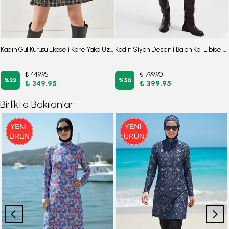
Kadın Gül Kurusu Ekoseli Kare Yaka Uzun Kol Elbise ARM-22Y001182
Kadın Siyah Desenli Balon Kol Elbise ARM-26K001051
₺ 449.95
₺ 799.90
%
22
%
50
₺ 349.95
₺ 399.95
Birlikte Bakılanlar