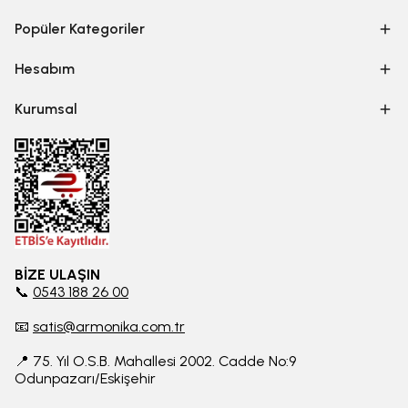
Popüler Kategoriler
Hesabım
Kurumsal
BİZE ULAŞIN
📞
0543 188 26 00
📧
satis@armonika.com.tr
📍 75. Yıl O.S.B. Mahallesi 2002. Cadde No:9
Odunpazarı/Eskişehir