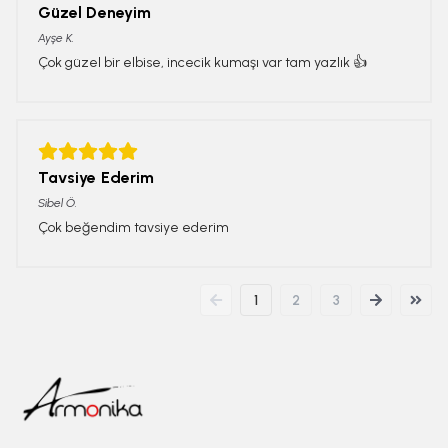
Güzel Deneyim
Ayşe
K.
Çok güzel bir elbise, incecik kumaşı var tam yazlık 👍
Tavsiye Ederim
Sibel
Ö.
Çok beğendim tavsiye ederim
1
2
3