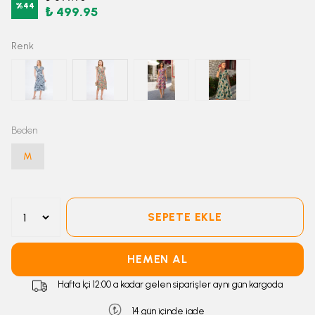
%
44
₺ 499.95
Renk
Beden
M
SEPETE EKLE
HEMEN AL
Hafta İçi 12:00 a kadar gelen siparişler aynı gün kargoda
14 gün içinde iade