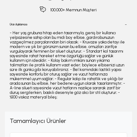
100.000+ Memnun Müşteri
Ürün Açıklaması
- Her yaş grubuna hitap eden tasarımıyla, geniş bir kullanıcı
yelpazesine sahip olan bu midi boy elbise, gardırobunuzun
vazgeçilmez parçalarından biri olacak; - Kruvaze yaka detayı ile
modern ve şık bir görünüm sunan bu elbise, omuzları zarifçe
vurgulayarak feminen bir siluet oluşturur; - Standart kol tasarımı
sayesinde rahat hareket etme özgürlüğü sağlar ve günlük
kullanım için idealdir; - Kolay bakım imkanı sunan yıkama
talimatları ile pratik kullanım vaat eder; böylece elbisenizi uzun
süre ilk günkü gibi koruyabilirsiniz; - Bel kısmındaki lastikli yapısı
sayesinde konforlu bir oturuş sağlar ve vücut hatlarınıza
mükemmel uyum sağlar; - Regular kalıp ile rahatlık ve şıklığı bir
arada sunan bu elbise, her bedene uygun olarak tasarlanmıştır; -
A-line silueti sayesinde vücut hatlarını nazikçe sararak zarif bir
duruş sergilerken, baskılı deseniyle göz alıcı bir stil oluşturur; -
%100 viskoz materyal bileş;
Tamamlayıcı Ürünler