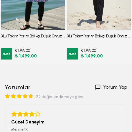
3'Lü Takım Yarım Balıkçı Düşük Omuz Yarasakol Likralı Kumaş Burkini Tesettür Mayo D48
3'lü Takım Yarım Balıkçı Düşük Omuz Yarasakol Likralı Kumaş Burkini Tesettür Mayo D32
₺ 1,999.00
₺ 1,999.00
%
25
%
25
₺ 1,499.00
₺ 1,499.00
Yorumlar
Yorum Yap
22 değerlendirmeye göre
Güzel Deneyim
Mehmet
K.