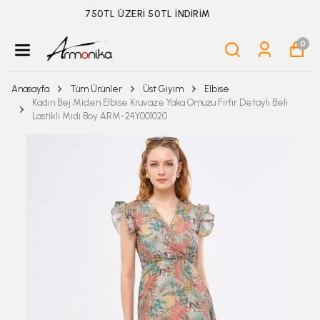
ÜYELİKSİZ SİPARİŞ İADE TALEBİ İÇİN TIKLA
0
Anasayfa
Tüm Ürünler
Üst Giyim
Elbise
Kadın Bej Miden Elbise Kruvaze Yaka Omuzu Fırfır Detaylı Beli
Lastikli Midi Boy ARM-24Y001020