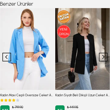
Benzer Ürünler
Kadın Mavi Cepli Oversize Ceket ARM-24Y001115
Kadın Siyah Beli Dikişli Uzun Ceket ARM-26Y001063
₺ 799.90
₺ 449.95
%
50
%
11