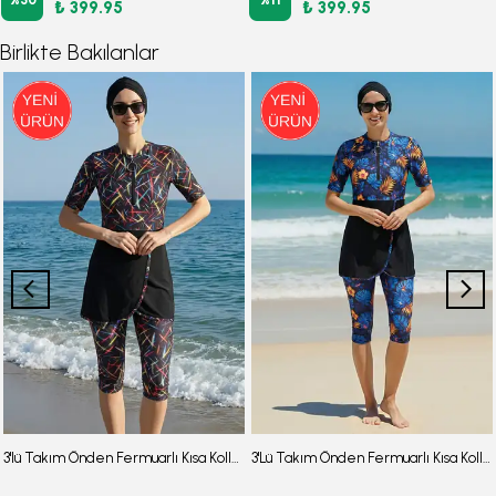
₺ 399.95
₺ 399.95
Birlikte Bakılanlar
3'lü Takım Önden Fermuarlı Kısa Kollu Diz Altı Taytlı Burkini Su İtici Kumaş Yarı Tesettür Mayo D67
3'Lü Takım Önden Fermuarlı Kısa Kollu Diz Altı Taytlı Burkini Su İtici Kumaş Yarı Tesettür Mayo D52