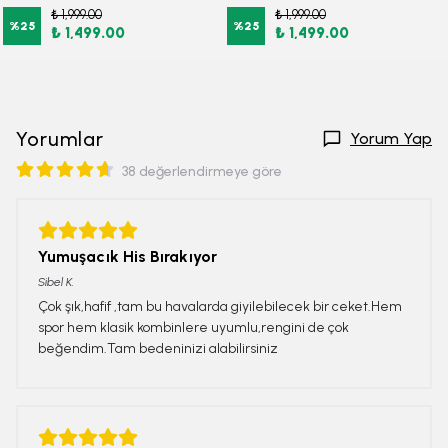
₺ 1,999.00
₺ 1,999.00
%
25
%
25
₺ 1,499.00
₺ 1,499.00
Yorumlar
Yorum Yap
38 değerlendirmeye göre
Yumuşacık His Bırakıyor
Sibel
K.
Çok şık,hafif ,tam bu havalarda giyilebilecek bir ceket.Hem
spor hem klasik kombinlere uyumlu,rengini de çok
beğendim.Tam bedeninizi alabilirsiniz