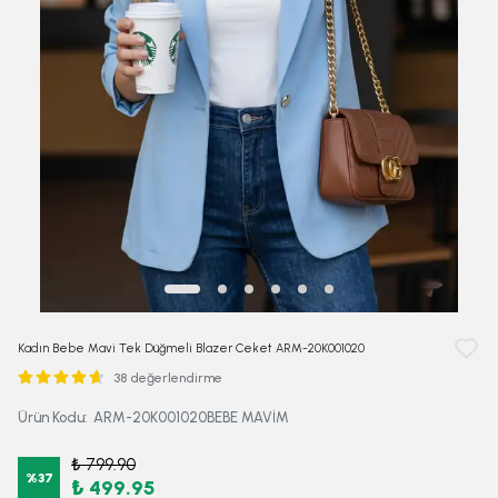
Kadın Bebe Mavi Tek Düğmeli Blazer Ceket ARM-20K001020
38 değerlendirme
Ürün Kodu
:
ARM-20K001020BEBE MAVİM
₺ 799.90
%
37
₺ 499.95