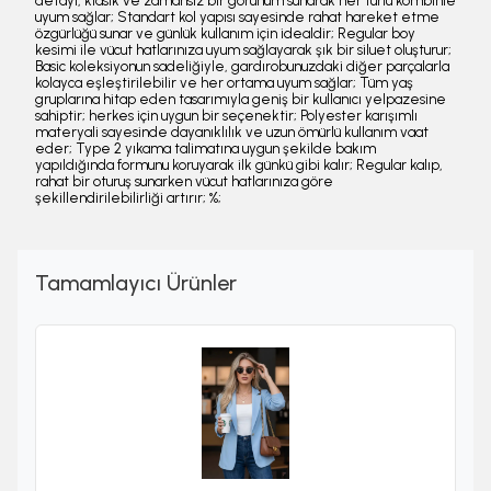
detayı, klasik ve zamansız bir görünüm sunarak her türlü kombinle
uyum sağlar; Standart kol yapısı sayesinde rahat hareket etme
özgürlüğü sunar ve günlük kullanım için idealdir; Regular boy
kesimi ile vücut hatlarınıza uyum sağlayarak şık bir siluet oluşturur;
Basic koleksiyonun sadeliğiyle, gardırobunuzdaki diğer parçalarla
kolayca eşleştirilebilir ve her ortama uyum sağlar; Tüm yaş
gruplarına hitap eden tasarımıyla geniş bir kullanıcı yelpazesine
sahiptir; herkes için uygun bir seçenektir; Polyester karışımlı
materyali sayesinde dayanıklılık ve uzun ömürlü kullanım vaat
eder; Type 2 yıkama talimatına uygun şekilde bakım
yapıldığında formunu koruyarak ilk günkü gibi kalır; Regular kalıp,
rahat bir oturuş sunarken vücut hatlarınıza göre
şekillendirilebilirliği artırır; %;
Tamamlayıcı Ürünler