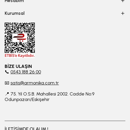
Hesabım
Kurumsal
BİZE ULAŞIN
📞
0543 188 26 00
📧
satis@armonika.com.tr
📍 75. Yıl O.S.B. Mahallesi 2002. Cadde No:9
Odunpazarı/Eskişehir
İLETİŞİMDE OLALIM !