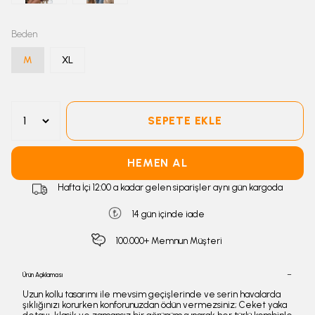
Beden
M
XL
SEPETE EKLE
HEMEN AL
Hafta İçi 12:00 a kadar gelen siparişler aynı gün kargoda
14 gün içinde iade
100.000+ Memnun Müşteri
Ürün Açıklaması
Uzun kollu tasarımı ile mevsim geçişlerinde ve serin havalarda
şıklığınızı korurken konforunuzdan ödün vermezsiniz; Ceket yaka