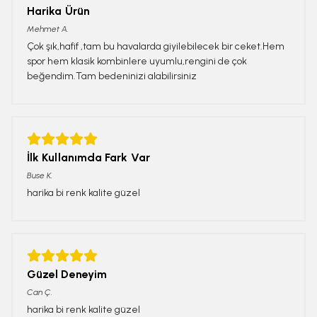
Harika Ürün
Mehmet
A.
Çok şık,hafif ,tam bu havalarda giyilebilecek bir ceket.Hem
spor hem klasik kombinlere uyumlu,rengini de çok
beğendim.Tam bedeninizi alabilirsiniz
İlk Kullanımda Fark Var
Buse
K.
harika bi renk kalite güzel
Güzel Deneyim
Can
Ç.
harika bi renk kalite güzel